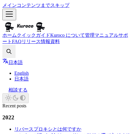
メインコンテンツまでスキップ
ホーム
クイックガイド
Kuroco について
管理マニュアル
サポ
ート
FAQ
リリース情報
資料
Search
日本語
English
日本語
相談する
Recent posts
2022
リバースプロキシとは何ですか