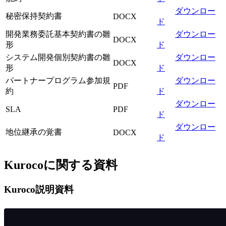
ダウンロー
秘密保持契約書
DOCX
ド
開発業務委託基本契約書の雛
ダウンロー
DOCX
形
ド
システム開発個別契約書の雛
ダウンロー
DOCX
形
ド
パートナープログラム参加規
ダウンロー
PDF
約
ド
ダウンロー
SLA
PDF
ド
ダウンロー
地位継承の覚書
DOCX
ド
Kurocoに関する資料
Kuroco説明資料