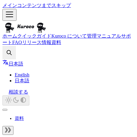
メインコンテンツまでスキップ
ホーム
クイックガイド
Kuroco について
管理マニュアル
サポ
ート
FAQ
リリース情報
資料
Search
日本語
English
日本語
相談する
資料