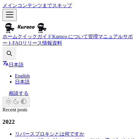
メインコンテンツまでスキップ
ホーム
クイックガイド
Kuroco について
管理マニュアル
サポ
ート
FAQ
リリース情報
資料
Search
日本語
English
日本語
相談する
Recent posts
2022
リバースプロキシとは何ですか