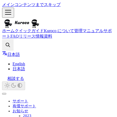
メインコンテンツまでスキップ
ホーム
クイックガイド
Kuroco について
管理マニュアル
サポ
ート
FAQ
リリース情報
資料
Search
日本語
English
日本語
相談する
サポート
有償サポート
お知らせ
2023