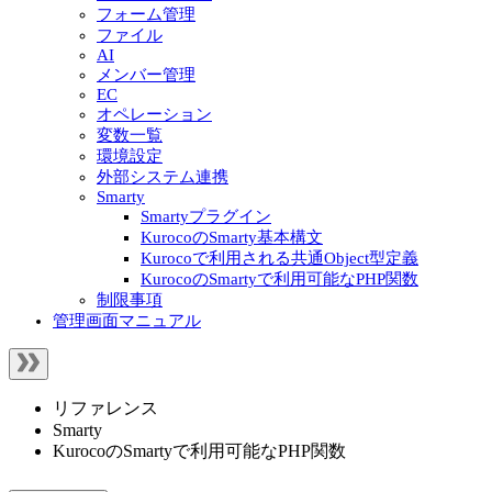
フォーム管理
ファイル
AI
メンバー管理
EC
オペレーション
変数一覧
環境設定
外部システム連携
Smarty
Smartyプラグイン
KurocoのSmarty基本構文
Kurocoで利用される共通Object型定義
KurocoのSmartyで利用可能なPHP関数
制限事項
管理画面マニュアル
リファレンス
Smarty
KurocoのSmartyで利用可能なPHP関数