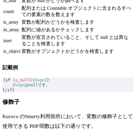
is_null
変数が null かどうか調べます
配列または Countable オブジェクトに含まれるすべ
count
ての要素の数を数えます
is_array
変数が配列かどうかを検査します
in_array
配列に値があるかチェックします
変数が宣言されていること、そして null とは異な
isset
ることを検査します
is_object
変数がオブジェクトかどうかを検査します
記載例
{
if
is_null
(
$hoge
)
}
$hoge
はnullです。
{
/
if
}
修飾子
Kuroco のSmarty利用箇所において、変数の修飾子として
使用できる PHP 関数は以下の通りです。