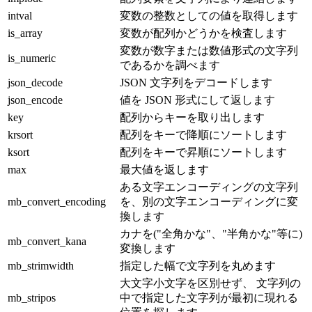
intval
変数の整数としての値を取得します
is_array
変数が配列かどうかを検査します
変数が数字または数値形式の文字列
is_numeric
であるかを調べます
json_decode
JSON 文字列をデコードします
json_encode
値を JSON 形式にして返します
key
配列からキーを取り出します
krsort
配列をキーで降順にソートします
ksort
配列をキーで昇順にソートします
max
最大値を返します
ある文字エンコーディングの文字列
mb_convert_encoding
を、別の文字エンコーディングに変
換します
カナを("全角かな"、"半角かな"等に)
mb_convert_kana
変換します
mb_strimwidth
指定した幅で文字列を丸めます
大文字小文字を区別せず、 文字列の
mb_stripos
中で指定した文字列が最初に現れる