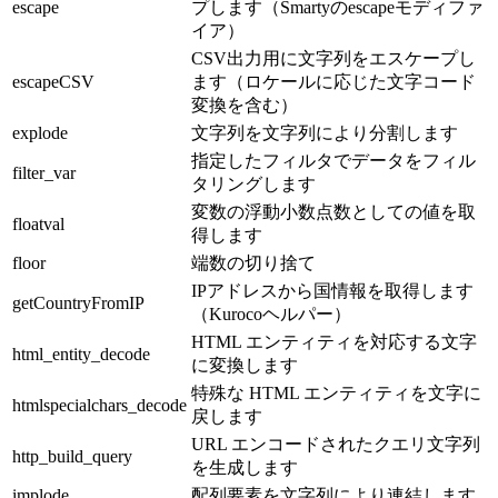
escape
プします（Smartyのescapeモディファ
イア）
CSV出力用に文字列をエスケープし
escapeCSV
ます（ロケールに応じた文字コード
変換を含む）
explode
文字列を文字列により分割します
指定したフィルタでデータをフィル
filter_var
タリングします
変数の浮動小数点数としての値を取
floatval
得します
floor
端数の切り捨て
IPアドレスから国情報を取得します
getCountryFromIP
（Kurocoヘルパー）
HTML エンティティを対応する文字
html_entity_decode
に変換します
特殊な HTML エンティティを文字に
htmlspecialchars_decode
戻します
URL エンコードされたクエリ文字列
http_build_query
を生成します
implode
配列要素を文字列により連結します