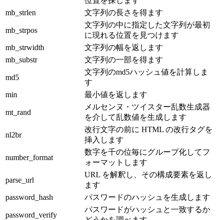
位置を探します
mb_strlen
文字列の長さを得ます
文字列の中に指定した文字列が最初
mb_strpos
に現れる位置を見つけます
mb_strwidth
文字列の幅を返します
mb_substr
文字列の一部を得ます
文字列のmd5ハッシュ値を計算しま
md5
す
min
最小値を返します
メルセンヌ・ツイスター乱数生成器
mt_rand
を介して乱数値を生成します
改行文字の前に HTML の改行タグを
nl2br
挿入します
数字を千の位毎にグループ化してフ
number_format
ォーマットします
URL を解釈し、その構成要素を返し
parse_url
ます
password_hash
パスワードのハッシュを生成します
パスワードがハッシュと一致するか
password_verify
どうかを調べます