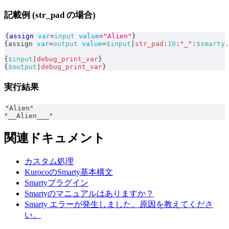
記載例 (str_pad の場合)
{
assign
var
=
input
value
=
"Alien"
}
{
assign 
var
=
output
value
=
$input
|
str_pad
:
10
:
"_"
:
$smarty
.
{
$input
|
debug_print_var
}
{
$output
|
debug_print_var
}
実行結果
"Alien"
"__Alien___"
関連ドキュメント
カスタム処理
KurocoのSmarty基本構文
Smartyプラグイン
Smartyのマニュアルはありますか？
Smarty エラーが発生しました。原因を教えてくださ
い。