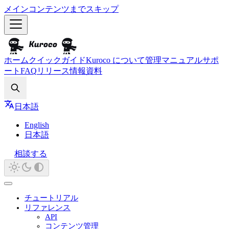
メインコンテンツまでスキップ
ホーム
クイックガイド
Kuroco について
管理マニュアル
サポ
ート
FAQ
リリース情報
資料
Search
日本語
English
日本語
相談する
チュートリアル
リファレンス
API
コンテンツ管理