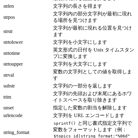
strlen
文字列の長さを得ます
文字列内の部分文字列が最初に現れ
strpos
る場所を見つけます
文字列が最初に現れる位置を見つけ
strstr
ます
strtolower
文字列を小文字にします
英文形式の日付を Unix タイムスタン
strtotime
プに変換します
strtoupper
文字列を大文字にします
変数の文字列としての値を取得しま
strval
す
substr
文字列の一部分を返します
文字列の先頭および末尾にあるホワ
trim
イトスペースを取り除きます
unset
指定した変数の割当を解除します
urlencode
文字列を URL エンコードします
と同じ書式指定文字列で
sprintf()
変数をフォーマットします（例：
string_format
$topics_id|string_format:"%06d"