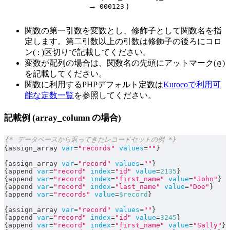
→
）
000123
関数の第一引数を変数とし、修飾子として関数名を指
定します。第二引数以上の引数は修飾子の後ろにコロ
ン(
)区切りで記載してください。
:
変数が配列の場合は、関数名の先頭にアットマーク(
)
@
を記載してください。
関数に利用するPHPデフォルト定数は
Kurocoで利用可
能な定数一覧
を参照してください。
記載例 (array_column の場合)
{* データベースから返ってきたレコードセットの例 *}
{
assign_array 
var
=
"records"
values
=
""
}
{
assign_array 
var
=
"record"
values
=
""
}
{
append 
var
=
"record"
index
=
"id"
value
=
2135
}
{
append 
var
=
"record"
index
=
"first_name"
value
=
"John"
}
{
append 
var
=
"record"
index
=
"last_name"
value
=
"Doe"
}
{
append 
var
=
"records"
value
=
$record
}
{
assign_array 
var
=
"record"
values
=
""
}
{
append 
var
=
"record"
index
=
"id"
value
=
3245
}
{
append 
var
=
"record"
index
=
"first_name"
value
=
"Sally"
}