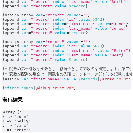
{
append 
var
=
"record"
index
=
"last_name"
value
=
"Smith"
}
{
append 
var
=
"records"
value
=
$record
}
{
assign_array 
var
=
"record"
values
=
""
}
{
append 
var
=
"record"
index
=
"id"
value
=
5342
}
{
append 
var
=
"record"
index
=
"first_name"
value
=
"Jane"
}
{
append 
var
=
"record"
index
=
"last_name"
value
=
"Jones"
}
{
append 
var
=
"records"
value
=
$record
}
{
assign_array 
var
=
"record"
values
=
""
}
{
append 
var
=
"record"
index
=
"id"
value
=
5623
}
{
append 
var
=
"record"
index
=
"first_name"
value
=
"Peter"
}
{
append 
var
=
"record"
index
=
"last_name"
value
=
"Doe"
}
{
append 
var
=
"records"
value
=
$record
}
{
*
 関数の第一引数を変数とし、修飾子として関数名を指定します。第二
{
*
 変数が配列の場合は、関数名の先頭にアットマーク
(
`
@
`
)
を記載します
{
assign 
var
=
"first_names"
value
=
$records
|
@array_column
:
{
$first_names
|
@debug_print_var
}
実行結果
Array (4)
0 => "John"
1 => "Sally"
2 => "Jane"
3 => "Peter"