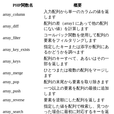
PHP関数名
概要
入力配列から単一のカラムの値を返
array_column
します
配列の差（array1 にあって他の配列
array_diff
にない値）を計算します
コールバック関数を使用して配列の
array_filter
要素をフィルタリングします
指定したキーまたは添字が配列にあ
array_key_exists
るかどうかを調べます
配列のキーすべて、あるいはその一
array_keys
部を返します
ひとつまたは複数の配列をマージし
array_merge
ます
array_pop
配列の末尾から要素を取り除きます
一つ以上の要素を配列の最後に追加
array_push
します
array_reverse
要素を逆順にした配列を返します
指定した値を配列で検索し、見つか
array_search
った場合に最初に対応するキーを返