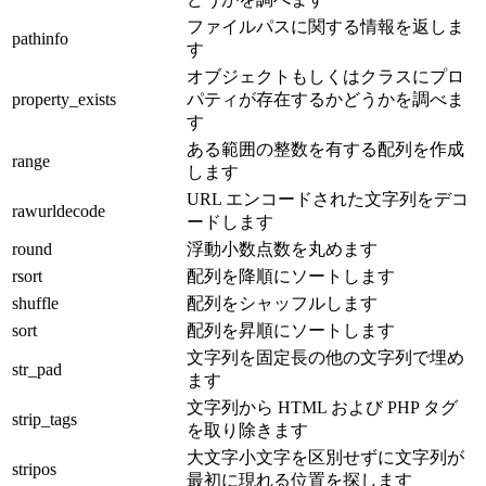
ファイルパスに関する情報を返しま
pathinfo
す
オブジェクトもしくはクラスにプロ
property_exists
パティが存在するかどうかを調べま
す
ある範囲の整数を有する配列を作成
range
します
URL エンコードされた文字列をデコ
rawurldecode
ードします
round
浮動小数点数を丸めます
rsort
配列を降順にソートします
shuffle
配列をシャッフルします
sort
配列を昇順にソートします
文字列を固定長の他の文字列で埋め
str_pad
ます
文字列から HTML および PHP タグ
strip_tags
を取り除きます
大文字小文字を区別せずに文字列が
stripos
最初に現れる位置を探します