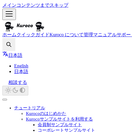
メインコンテンツまでスキップ
ホーム
クイックガイド
Kuroco について
管理マニュアル
サポー
Search
日本語
English
日本語
相談する
チュートリアル
Kurocoのはじめかた
Kurocoサンプルサイトを利用する
会員制サンプルサイト
コーポレートサンプルサイト