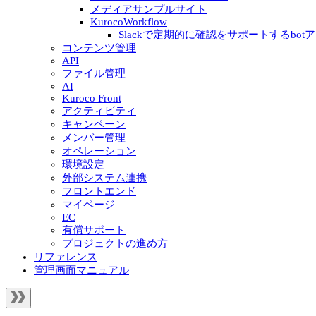
メディアサンプルサイト
KurocoWorkflow
Slackで定期的に確認をサポートするbotア
コンテンツ管理
API
ファイル管理
AI
Kuroco Front
アクティビティ
キャンペーン
メンバー管理
オペレーション
環境設定
外部システム連携
フロントエンド
マイページ
EC
有償サポート
プロジェクトの進め方
リファレンス
管理画面マニュアル