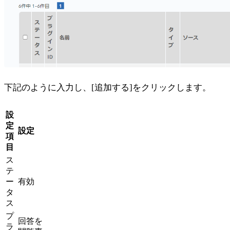
下記のように入力し、[追加する]をクリックします。
設
定
設定
項
目
ス
テ
ー
有効
タ
ス
プ
回答を
ラ