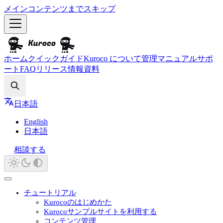
メインコンテンツまでスキップ
ホーム
クイックガイド
Kuroco について
管理マニュアル
サポ
ート
FAQ
リリース情報
資料
Search
日本語
English
日本語
相談する
チュートリアル
Kurocoのはじめかた
Kurocoサンプルサイトを利用する
コンテンツ管理