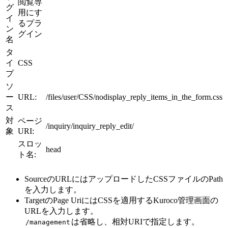
閲覧専
グ
用にす
イ
るプラ
ン
グイン
名
タ
イ
CSS
プ
ソ
ー
URL:
/files/user/CSS/nodisplay_reply_items_in_the_form.css
ス
対
ページ
/inquiry/inquiry_reply_edit/
象
URI:
スロッ
head
ト名:
SourceのURLにはアップロードしたCSSファイルのPath
を入力します。
TargetのPage UriにはCSSを適用するKuroco管理画面の
URLを入力します。
は省略し、相対URIで指定します。
/management