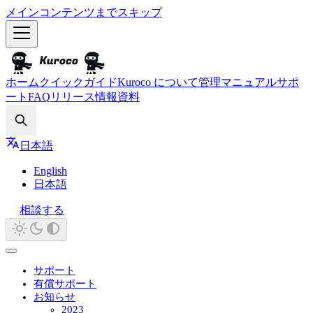
メインコンテンツまでスキップ
ホーム
クイックガイド
Kuroco について
管理マニュアル
サポ
ート
FAQ
リリース情報
資料
Search
日本語
English
日本語
相談する
サポート
有償サポート
お知らせ
2023