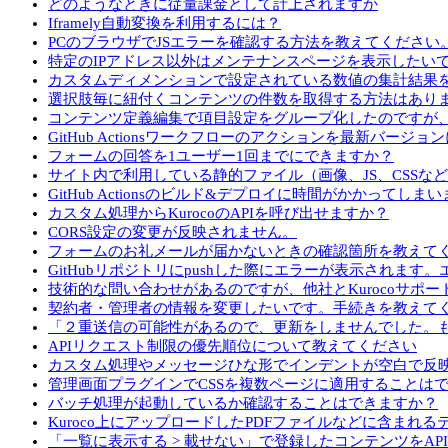
どのようなときに従量課金として計上されますか
Iframely自動変換を利用するには？
PCのブラウザでJSエラーを確認する方法を教えてください
特定のIPアドレス以外はメンテナンスページを表示したい
カスタムディメンションで設定されている数値の集計結果
選択肢毎に紐付くコンテンツの件数を取得する方法はあり
コンテンツ定義編集で項目設定をグループ化したのですが、A
GitHub Actionsワークフローのアクションを最新バー
フォームの回答を1ユーザー1回までにできますか？
サイト内で利用している静的ファイル（画像、JS、CSSな
GitHub Actionsのビルド&デプロイに時間がかかって
カスタム処理からKurocoのAPIを呼び出せますか？
CORS設定の変更が反映されません。
フォームのお礼メールが届かないときの確認箇所を教えて
GitHubリポジトリにpushした際にエラーが表示されま
技術的な問い合わせがあるのですが、他社とKurocoサポ
契約者・管理者の情報を変更したいです。手続きを教えて
「２重送信の可能性があるので、更新をしませんでした。
APIリクエスト制限の優先順位について教えてください
カスタム処理やメッセージひな形でインデントが空白で反
管理画面プラグインでCSSを複数ページに適用することは
バッチ処理が起動しているか確認することはできますか？
Kuroco上にアップロードしたPDFファイルなどに含まれ
「一覧に表示する > 載せない」で登録したコンテンツをA