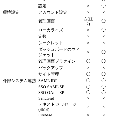
設定
×
◯
環境設定
アカウント設定
×
×
△(注
管理画面
◯
2)
ローカライズ
×
◯
定数
×
×
シークレット
×
×
ダッシュボードのウィ
×
◯
ジェット
管理画面プラグイン
◯
◯
バックアップ
×
×
サイト管理
◯
◯
外部システム連携
SAML IDP
◯
◯
SSO SAML SP
◯
◯
SSO OAuth SP
◯
◯
SendGrid
×
×
テキスト メッセージ
×
×
(SMS)
Firebase
×
×