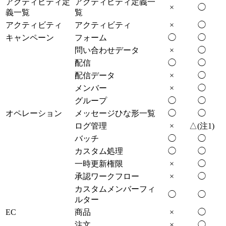
アクティビティ定
アクティビティ定義一
×
◯
義一覧
覧
アクティビティ
アクティビティ
×
◯
キャンペーン
フォーム
◯
◯
問い合わせデータ
×
◯
配信
◯
◯
配信データ
×
◯
メンバー
×
◯
グループ
◯
◯
オペレーション
メッセージひな形一覧
◯
◯
ログ管理
×
△(注1)
バッチ
◯
◯
カスタム処理
◯
◯
一時更新権限
×
◯
承認ワークフロー
×
◯
カスタムメンバーフィ
◯
◯
ルター
EC
商品
×
◯
注文
×
◯