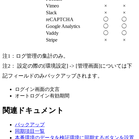
Vimeo
×
×
Slack
×
×
reCAPTCHA
◯
◯
Google Analytics
◯
◯
Vaddy
◯
◯
Stripe
×
×
注1：ログ管理の集計のみ。
注2： 設定の際の[環境設定] -> [管理画面]については下
記フィールドのみバックアップされます。
ログイン画面の文言
オートログイン有効期間
関連ドキュメント
バックアップ
同期項目一覧
本番環境のデータを検証環境に同期するボタンを設置