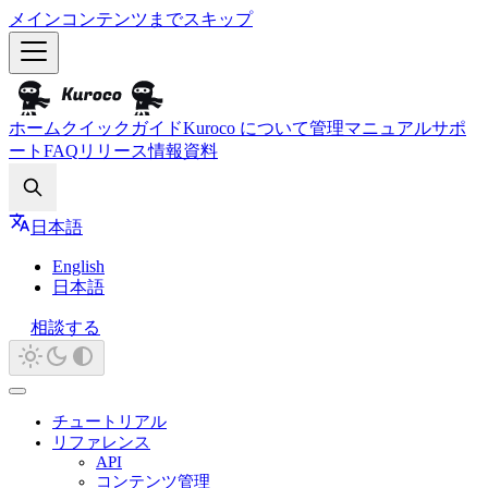
メインコンテンツまでスキップ
ホーム
クイックガイド
Kuroco について
管理マニュアル
サポ
ート
FAQ
リリース情報
資料
Search
日本語
English
日本語
相談する
チュートリアル
リファレンス
API
コンテンツ管理