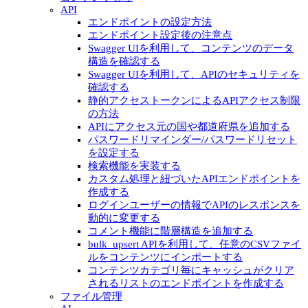
API
エンドポイントの設定方法
エンドポイント設定後の注意点
Swagger UIを利用して、コンテンツのデータ
構造を確認する
Swagger UIを利用して、APIのセキュリティを
確認する
静的アクセストークンによるAPIアクセス制限
の方法
APIにアクセス元の国や都道府県を追加する
パスワードリマインダー/パスワードリセット
を設定する
検索機能を実装する
カスタム処理と紐づいたAPIエンドポイントを
作成する
ログインユーザーの情報でAPIのレスポンスを
動的に変更する
コメント機能に階層構造を追加する
bulk_upsert APIを利用して、任意のCSVファイ
ルをコンテンツにインポートする
コンテンツカテゴリ毎にキャッシュがクリア
されるリストのエンドポイントを作成する
ファイル管理