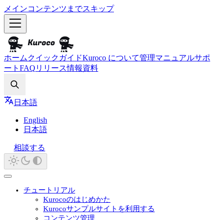
メインコンテンツまでスキップ
ホーム
クイックガイド
Kuroco について
管理マニュアル
サポ
ート
FAQ
リリース情報
資料
Search
日本語
English
日本語
相談する
チュートリアル
Kurocoのはじめかた
Kurocoサンプルサイトを利用する
コンテンツ管理