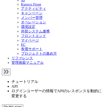
AI
Kuroco Front
アクティビティ
キャンペーン
メンバー管理
オペレーション
環境設定
外部システム連携
フロントエンド
マイページ
EC
有償サポート
プロジェクトの進め方
リファレンス
管理画面マニュアル
チュートリアル
API
ログインユーザーの情報でAPIのレスポンスを動的に
変更する
On this page