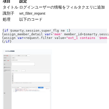
項目
設定
タイトル
ログインユーザーの情報をフィルタクエリに追加
識別子
set_filter_request
処理
以下のコード
{
if
 $smarty
.
session
.
super_flg
 ne 
1
}
{
assign_member_detail 
var
=
'mem'
 member_id
=
$smarty
.
sessi
{
assign 
var
=
request
.
filter
 value
=
"ext_1 contains `$mem.
{
/
if
}