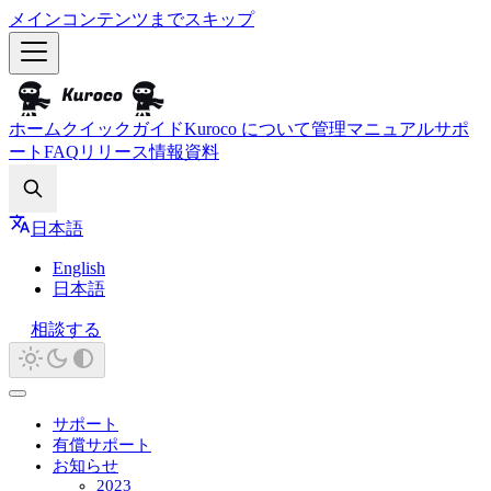
メインコンテンツまでスキップ
ホーム
クイックガイド
Kuroco について
管理マニュアル
サポ
ート
FAQ
リリース情報
資料
Search
日本語
English
日本語
相談する
サポート
有償サポート
お知らせ
2023