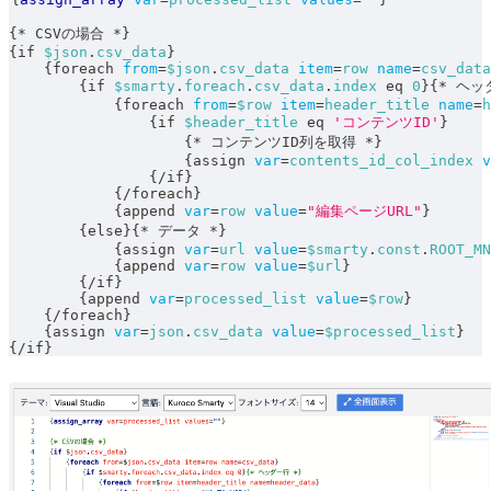
{
*
 CSVの場合 
*
}
{
if 
$json
.
csv_data
}
{
foreach 
from
=
$json
.
csv_data
item
=
row
name
=
csv_data
{
if 
$smarty
.
foreach
.
csv_data
.
index
eq
0
}
{
*
 ヘッ
{
foreach 
from
=
$row
item
=
header_title
name
=
h
{
if 
$header_title
eq
'コンテンツID'
}
{
*
 コンテンツID列を取得 
*
}
{
assign 
var
=
contents_id_col_index
v
{
/
if
}
{
/
foreach
}
{
append 
var
=
row
value
=
"編集ページURL"
}
{
else
}
{
*
 データ 
*
}
{
assign 
var
=
url
value
=
$smarty
.
const
.
ROOT_MN
{
append 
var
=
row
value
=
$url
}
{
/
if
}
{
append 
var
=
processed_list
value
=
$row
}
{
/
foreach
}
{
assign 
var
=
json
.
csv_data
value
=
$processed_list
}
{
/
if
}