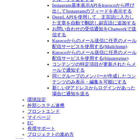
Instagram基本表示APIをkurocoから呼び
出してInstagramのフィードを表示する
DeepL APIを使用して、主言語に入力し
た文章を自動で翻訳し副言語に追加する
お問い合わせの受信通知をChatworkで送
信する
Kurocoからのメール送信に任意のメール
配信サービスを使用する(Mailchimp)
Kurocoからのメール送信に任意のメール
配信サービスを使用する(blastengine)
コンテンツの特定項目が更新されたらメ
ールで通知する
同じグループのメンバーが作成したコン
テンツのみ表示・編集を可能にする
新しいIPアドレスからログインがあった
場合に通知を送る
環境設定
外部システム連携
フロントエンド
マイページ
EC
有償サポート
プロジェクトの進め方