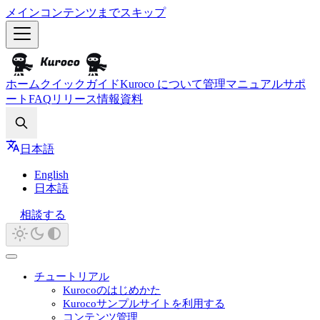
メインコンテンツまでスキップ
ホーム
クイックガイド
Kuroco について
管理マニュアル
サポ
ート
FAQ
リリース情報
資料
Search
日本語
English
日本語
相談する
チュートリアル
Kurocoのはじめかた
Kurocoサンプルサイトを利用する
コンテンツ管理