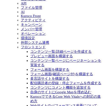
API
ファイル管理
AI
Kuroco Front
アクティビティ
キャンペーン
メンバー管理
オペレーション
環境設定
外部システム連携
フロントエンド
コンテンツ一覧/詳細ページを作成する
プレビュー画面を構築する
コンテンツ一覧ページにページネーションを
実装する
フォーム画面を構築する
フォーム画面(確認ページ付)を構築する
多言語サイトを構築する
配信購読者の登録・停止フォームを作成する
コンテンツにコメント機能を追加する
自身のサイトにGoogle Mapを埋め込む
KurocoでできるCore Web Vitalsへの対応の進
め方
Webサイトのパフォーマンス改善について