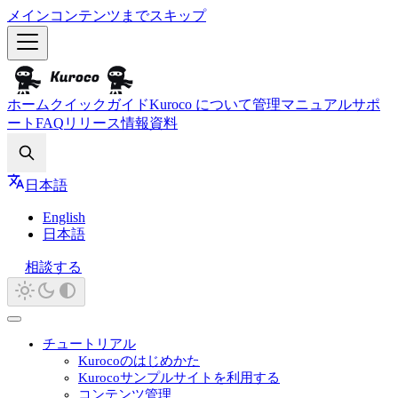
メインコンテンツまでスキップ
ホーム
クイックガイド
Kuroco について
管理マニュアル
サポ
ート
FAQ
リリース情報
資料
Search
日本語
English
日本語
相談する
チュートリアル
Kurocoのはじめかた
Kurocoサンプルサイトを利用する
コンテンツ管理