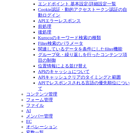
エンドポイント 基本設定/詳細設定一覧
Cookie認証・動的アクセストークン認証の自
動ログイン
APIエラーレスポンス
前処理
後処理
Kurocoのキーワード検索の種類
Filter検索のパラメータ
関連しているデータを条件にしたfilter機能
グループ化・繰り返しを行ったコンテンツ項
目の制御
位置情報による並び替え
APIのキャッシュについて
APIキャッシュクリアのタイミングと範囲
APIでレスポンスされる言語の優先順位につい
て
コンテンツ管理
フォーム管理
ファイル
AI
メンバー管理
EC
オペレーション
変数一覧