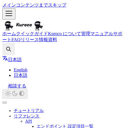
メインコンテンツまでスキップ
ホーム
クイックガイド
Kuroco について
管理マニュアル
サポ
ート
FAQ
リリース情報
資料
Search
日本語
English
日本語
相談する
チュートリアル
リファレンス
API
エンドポイント 設定項目一覧