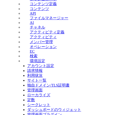
コンテンツ定義
コンテンツ
API
ファイルマネージャー
AI
チャネル
アクティビティ定義
アクティビティ
メンバー管理
オペレーション
EC
検索
環境設定
アカウント設定
請求情報
利用状況
サイト一覧
独自ドメイン/TLS証明書
管理画面
ローカライズ
定数
シークレット
ダッシュボードのウィジェット
管理画面プラグイン