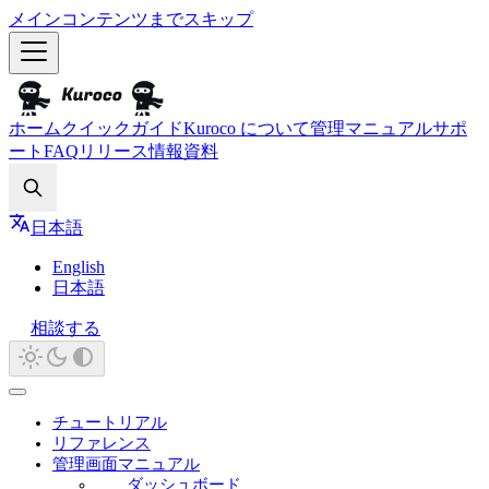
メインコンテンツまでスキップ
ホーム
クイックガイド
Kuroco について
管理マニュアル
サポ
ート
FAQ
リリース情報
資料
Search
日本語
English
日本語
相談する
チュートリアル
リファレンス
管理画面マニュアル
ダッシュボード