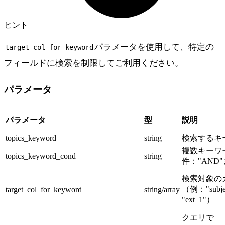
ヒント
パラメータを使用して、特定の
target_col_for_keyword
フィールドに検索を制限してご利用ください。
パラメータ
パラメータ
型
説明
topics_keyword
string
検索するキ
複数キーワ
topics_keyword_cond
string
件："AND"
検索対象の
（例："subjec
target_col_for_keyword
string/array
"ext_1"）
クエリで