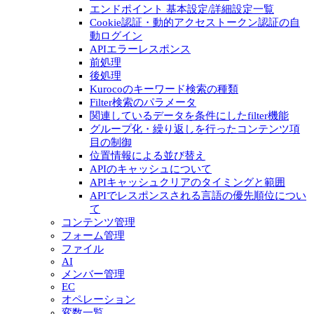
エンドポイント 基本設定/詳細設定一覧
Cookie認証・動的アクセストークン認証の自
動ログイン
APIエラーレスポンス
前処理
後処理
Kurocoのキーワード検索の種類
Filter検索のパラメータ
関連しているデータを条件にしたfilter機能
グループ化・繰り返しを行ったコンテンツ項
目の制御
位置情報による並び替え
APIのキャッシュについて
APIキャッシュクリアのタイミングと範囲
APIでレスポンスされる言語の優先順位につい
て
コンテンツ管理
フォーム管理
ファイル
AI
メンバー管理
EC
オペレーション
変数一覧