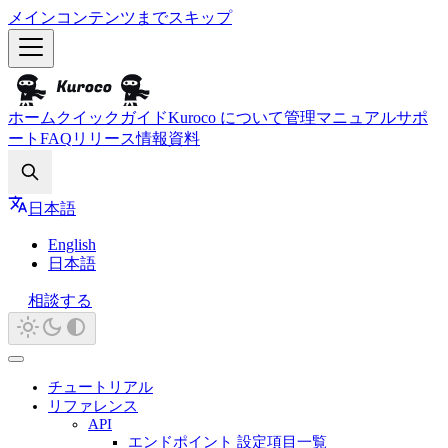
メインコンテンツまでスキップ
ホーム
クイックガイド
Kuroco について
管理マニュアル
サポ
ート
FAQ
リリース情報
資料
Search
日本語
English
日本語
相談する
チュートリアル
リファレンス
API
エンドポイント 設定項目一覧