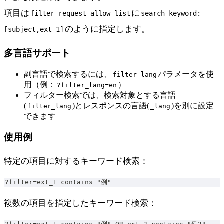
項目は
に
filter_request_allow_list
search_keyword:
のように指定します。
[subject,ext_1]
多言語サポート
副言語で検索するには、
パラメータを使
filter_lang
用（例：
）
?filter_lang=en
フィルター検索では、検索対象とする言語
(
)とレスポンスの言語(
)を別に設定
filter_lang
_lang
できます
使用例
特定の項目に対するキーワード検索：
?filter=ext_1 contains "例"
複数の項目を指定したキーワード検索：