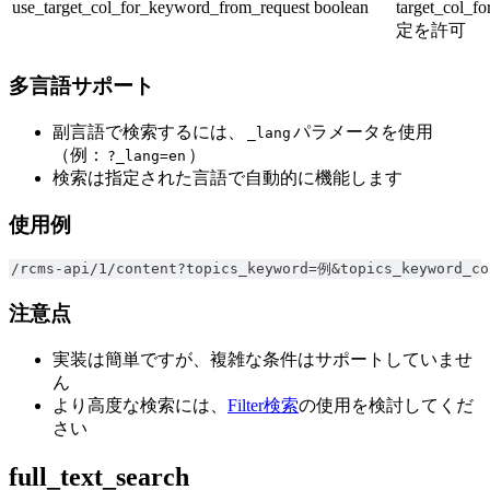
use_target_col_for_keyword_from_request
boolean
target_col_
定を許可
多言語サポート
副言語で検索するには、
パラメータを使用
_lang
（例：
）
?_lang=en
検索は指定された言語で自動的に機能します
使用例
/rcms-api/1/content?topics_keyword=例&topics_keyword_co
注意点
実装は簡単ですが、複雑な条件はサポートしていませ
ん
より高度な検索には、
Filter検索
の使用を検討してくだ
さい
full_text_search