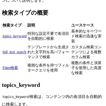
ンについて説明します。
検索タイプの概要
検索タイプ
説明
ユースケース
基本的なキーワー
特別な設定不要で各項目
topics_keyword
ド検索の迅速な実
を自動的に検索
装
テンプレートから生成さ
カスタム検索コン
full_text_search
れた文字列を高パフォー
テンツによる複数
マンスで検索
カラム検索
複数の条件と演算
複雑な条件を持つフィル
Filter検索
子を使用した高度
タークエリを使用
な検索
topics_keyword
検索は、コンテンツ内の各項目を自動的
topics_keyword
に検索します。