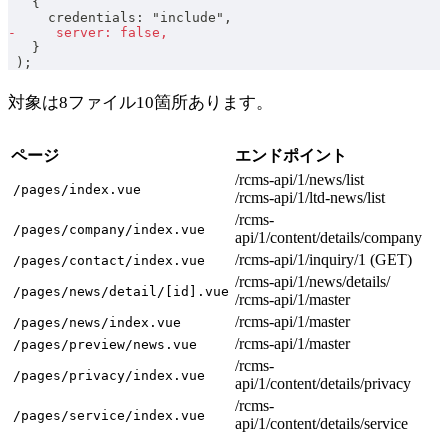
  {
    credentials: "include",
-
     server: false,
  }
);
対象は8ファイル10箇所あります。
ページ
エンドポイント
/rcms-api/1/news/list
/pages/index.vue
/rcms-api/1/ltd-news/list
/rcms-
/pages/company/index.vue
api/1/content/details/company
/rcms-api/1/inquiry/1 (GET)
/pages/contact/index.vue
/rcms-api/1/news/details/
/pages/news/detail/[id].vue
/rcms-api/1/master
/rcms-api/1/master
/pages/news/index.vue
/rcms-api/1/master
/pages/preview/news.vue
/rcms-
/pages/privacy/index.vue
api/1/content/details/privacy
/rcms-
/pages/service/index.vue
api/1/content/details/service