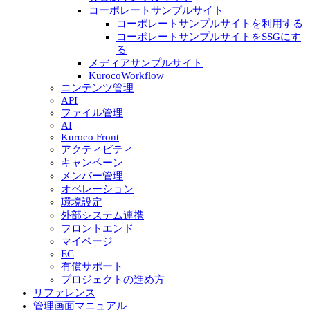
コーポレートサンプルサイト
コーポレートサンプルサイトを利用する
コーポレートサンプルサイトをSSGにす
る
メディアサンプルサイト
KurocoWorkflow
コンテンツ管理
API
ファイル管理
AI
Kuroco Front
アクティビティ
キャンペーン
メンバー管理
オペレーション
環境設定
外部システム連携
フロントエンド
マイページ
EC
有償サポート
プロジェクトの進め方
リファレンス
管理画面マニュアル