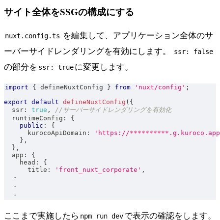
サイト全体をSSGの構成にする
を編集して、アプリケーション全体のサ
nuxt.config.ts
ーバーサイドレンダリングを有効にします。
ssr: false
の部分を
に変更します。
ssr: true
import
{
 defineNuxtConfig 
}
from
'nuxt/config'
;
export
default
defineNuxtConfig
(
{
  ssr
:
true
,
//サーバーサイドレンダリングを有効化
  runtimeConfig
:
{
public
:
{
      kurocoApiDomain
:
'https://**********.g.kuroco.app
}
,
}
,
  app
:
{
    head
:
{
      title
:
'front_nuxt_corporate'
,
  ・
  ・
  ・
ここまで実施したら
で表示の確認をします。
npm run dev