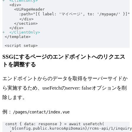
+
  <ClientOnly>
  <div>
    <UiPageHeader
      :path="[{ label: 'マイページ', to: '/mypage/' }]"
      </div>
    </section>
  </div>
+
  </ClientOnly>
</template>
<script setup>
SSGにするページのエンドポイントへのリクエス
トを調整する
エンドポイントからのデータを取得をサーバーサイドか
ら実施するため、useFetchのserver: falseオプションを削
除します。
例：
/pages/contact/index.vue
const { data: response } = await useFetch(
  `${config.public.kurocoApiDomain}/rcms-api/1/inquiry