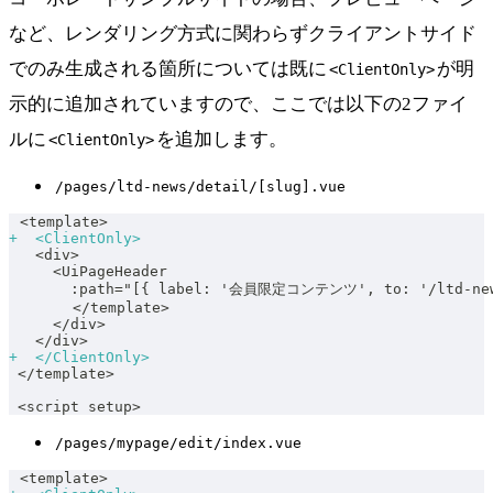
など、レンダリング方式に関わらずクライアントサイド
でのみ生成される箇所については既に
が明
<ClientOnly>
示的に追加されていますので、ここでは以下の2ファイ
ルに
を追加します。
<ClientOnly>
/pages/ltd-news/detail/[slug].vue
<template>
+
  <ClientOnly>
  <div>
    <UiPageHeader
      :path="[{ label: '会員限定コンテンツ', to: '/ltd-new
      </template>
    </div>
  </div>
+
  </ClientOnly>
</template>
<script setup>
/pages/mypage/edit/index.vue
<template>