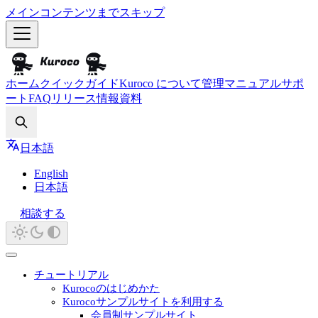
メインコンテンツまでスキップ
ホーム
クイックガイド
Kuroco について
管理マニュアル
サポ
ート
FAQ
リリース情報
資料
Search
日本語
English
日本語
相談する
チュートリアル
Kurocoのはじめかた
Kurocoサンプルサイトを利用する
会員制サンプルサイト