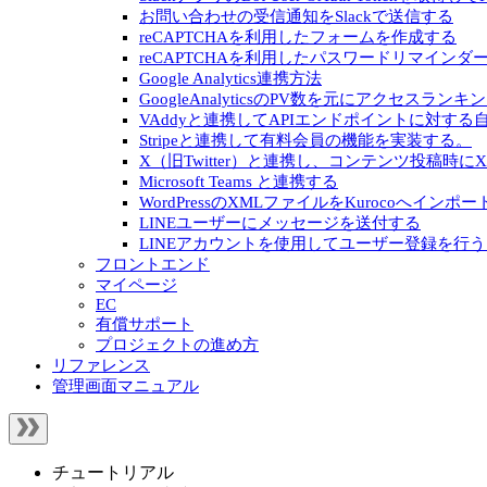
お問い合わせの受信通知をSlackで送信する
reCAPTCHAを利用したフォームを作成する
reCAPTCHAを利用したパスワードリマインダ
Google Analytics連携方法
GoogleAnalyticsのPV数を元にアクセスラ
VAddyと連携してAPIエンドポイントに対す
Stripeと連携して有料会員の機能を実装する。
X（旧Twitter）と連携し、コンテンツ投稿時
Microsoft Teams と連携する
WordPressのXMLファイルをKurocoへインポ
LINEユーザーにメッセージを送付する
LINEアカウントを使用してユーザー登録を行
フロントエンド
マイページ
EC
有償サポート
プロジェクトの進め方
リファレンス
管理画面マニュアル
チュートリアル