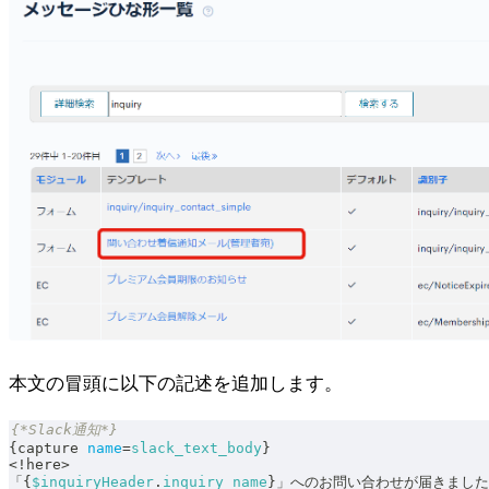
本文の冒頭に以下の記述を追加します。
{*Slack通知*}
{
capture 
name
=
slack_text_body
}
<
!
here
>
「
{
$inquiryHeader
.
inquiry_name
}
」へのお問い合わせが届きました