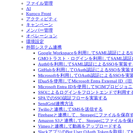
ファイル管理
AI
Kuroco Front
アクティビティ
キャンペーン
メンバー管理
オペレーション
環境設定
外部システム連携
Google Workspaceを利用してSAML認証によ
GMOトラスト・ログインを利用してSAML認証
Auth0を利用してSAML認証によるSSOを実装す
GitHubを利用してOAuth認証によるSSOを実装
Microsoftを利用してOAuth認証によるSSOを
IDaaSを使用してMicrosoft Entra External I
Microsoft Entra IDを使用してSCIMプロビ
SSOによるログインをフロントエンドで利用す
SPAでのSSO認証フローを実装する
SendGrid連携方法
Twilioと連携してSMSを送信する
Firebaseと連携して、Storageにファイルを保存
Amazon S3と連携して、Storageにファイルを
Vimeoと連携して動画をアップロードする
SlackアプリのBot User OAuth Tokenを取得し