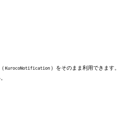
（
）をそのまま利用できます。
KurocoNotification
い。