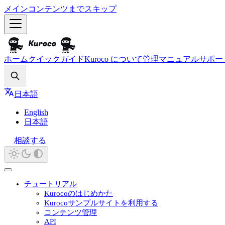
メインコンテンツまでスキップ
ホーム
クイックガイド
Kuroco について
管理マニュアル
サポー
Search
日本語
English
日本語
相談する
チュートリアル
Kurocoのはじめかた
Kurocoサンプルサイトを利用する
コンテンツ管理
API