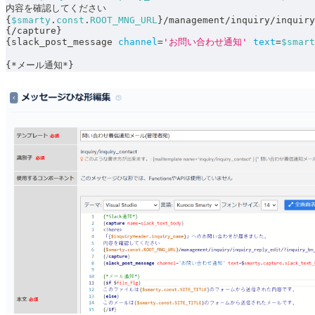
内容を確認してください
{
$smarty
.
const
.
ROOT_MNG_URL
}
/
management
/
inquiry
/
inquiry
{
/
capture
}
{
slack_post_message 
channel
=
'お問い合わせ通知'
text
=
$smart
{
*
メール通知
*
}