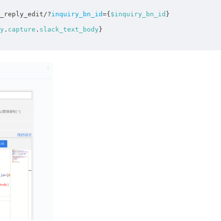
_reply_edit
/
?
inquiry_bn_id
=
{
$inquiry_bn_id
}
y
.
capture
.
slack_text_body
}