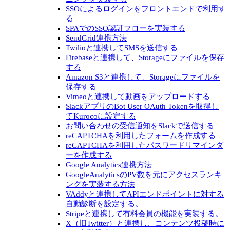
SSOによるログインをフロントエンドで利用す
る
SPAでのSSO認証フローを実装する
SendGrid連携方法
Twilioと連携してSMSを送信する
Firebaseと連携して、Storageにファイルを保存
する
Amazon S3と連携して、Storageにファイルを
保存する
Vimeoと連携して動画をアップロードする
SlackアプリのBot User OAuth Tokenを取得し
てKurocoに設定する
お問い合わせの受信通知をSlackで送信する
reCAPTCHAを利用したフォームを作成する
reCAPTCHAを利用したパスワードリマインダ
ーを作成する
Google Analytics連携方法
GoogleAnalyticsのPV数を元にアクセスランキ
ングを実装する方法
VAddyと連携してAPIエンドポイントに対する
自動診断を設定する。
Stripeと連携して有料会員の機能を実装する。
X（旧Twitter）と連携し、コンテンツ投稿時に