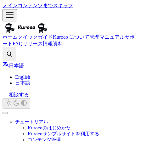
メインコンテンツまでスキップ
ホーム
クイックガイド
Kuroco について
管理マニュアル
サポ
ート
FAQ
リリース情報
資料
Search
日本語
English
日本語
相談する
チュートリアル
Kurocoのはじめかた
Kurocoサンプルサイトを利用する
コンテンツ管理