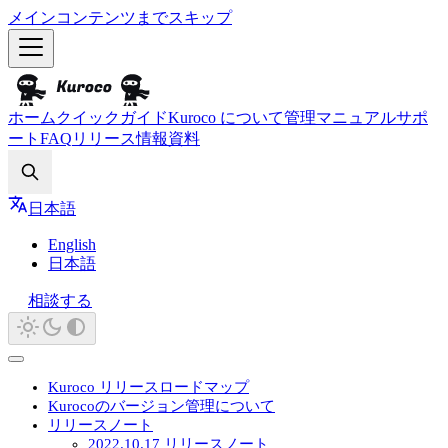
メインコンテンツまでスキップ
ホーム
クイックガイド
Kuroco について
管理マニュアル
サポ
ート
FAQ
リリース情報
資料
Search
日本語
English
日本語
相談する
Kuroco リリースロードマップ
Kurocoのバージョン管理について
リリースノート
2022.10.17 リリースノート