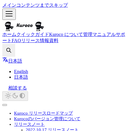
メインコンテンツまでスキップ
ホーム
クイックガイド
Kuroco について
管理マニュアル
サポ
ート
FAQ
リリース情報
資料
Search
日本語
English
日本語
相談する
Kuroco リリースロードマップ
Kurocoのバージョン管理について
リリースノート
2022.10.17 リリースノート