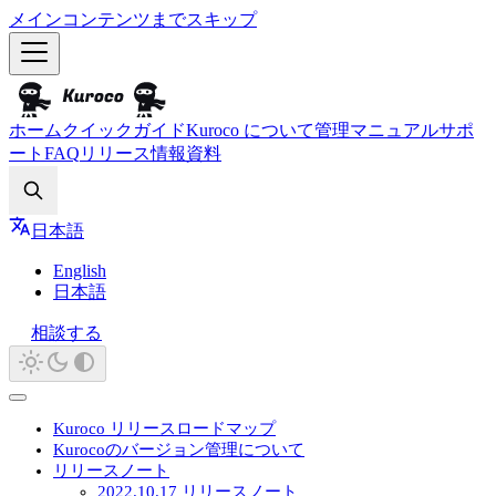
メインコンテンツまでスキップ
ホーム
クイックガイド
Kuroco について
管理マニュアル
サポ
ート
FAQ
リリース情報
資料
Search
日本語
English
日本語
相談する
Kuroco リリースロードマップ
Kurocoのバージョン管理について
リリースノート
2022.10.17 リリースノート