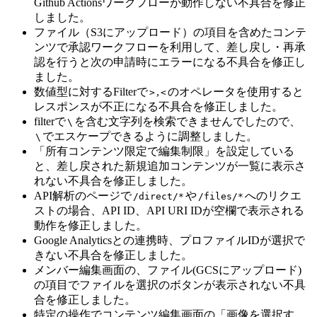
Github Actionsワークフローが動作しない不具合を修正
しました。
ファイル（S3にアップロード）の項目を含めたコンテ
ンツで承認ワークフローを利用して、差し戻し・再承
認を行うと次の申請時にエラーになる不具合を修正し
ました。
数値型に対するFilterで
,
のオペレータを使用すると
>
<
レスポンスが不正になる不具合を修正しました。
filterで
を含む文字列を検索できませんでしたので、
\
でエスケープできるように調整しました。
\
「所有コンテンツ限定で編集制限」を設定している
と、差し戻された新規追加コンテンツが一覧に表示さ
れない不具合を修正しました。
API解析のページで
や
へのリクエ
/direct/*
/files/*
ストの場合、API ID、API URI IDが空欄で表示される
動作を修正しました。
Google Analyticsとの連携時、プロファイルIDが選択で
きない不具合を修正しました。
メンバー編集画面の、ファイル(GCSにアップロード)
の項目でファイルを選択のボタンが表示されない不具
合を修正しました。
特定の操作でコンテンツ編集画面の「画像を選択す