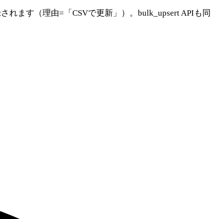
由=「CSVで更新」）。bulk_upsert APIも同