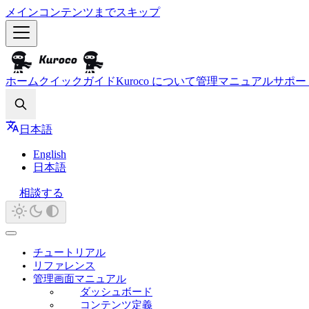
メインコンテンツまでスキップ
ホーム
クイックガイド
Kuroco について
管理マニュアル
サポー
Search
日本語
English
日本語
相談する
チュートリアル
リファレンス
管理画面マニュアル
ダッシュボード
コンテンツ定義