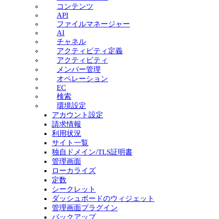
コンテンツ
API
ファイルマネージャー
AI
チャネル
アクティビティ定義
アクティビティ
メンバー管理
オペレーション
EC
検索
環境設定
アカウント設定
請求情報
利用状況
サイト一覧
独自ドメイン/TLS証明書
管理画面
ローカライズ
定数
シークレット
ダッシュボードのウィジェット
管理画面プラグイン
バックアップ