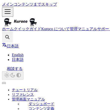
メインコンテンツまでスキップ
ホーム
クイックガイド
Kuroco について
管理マニュアル
サポー
Search
日本語
English
日本語
相談する
チュートリアル
リファレンス
管理画面マニュアル
ダッシュボード
コンテンツ定義