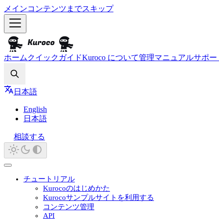
メインコンテンツまでスキップ
ホーム
クイックガイド
Kuroco について
管理マニュアル
サポー
Search
日本語
English
日本語
相談する
チュートリアル
Kurocoのはじめかた
Kurocoサンプルサイトを利用する
コンテンツ管理
API