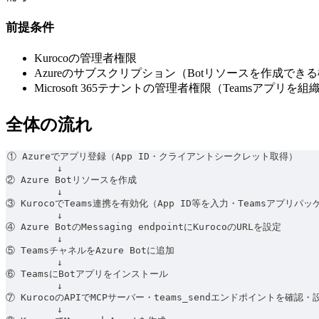
前提条件
Kurocoの管理者権限
Azureのサブスクリプション（Botリソースを作成でき
Microsoft 365テナントの管理者権限（Teamsアプ
全体の流れ
① Azureでアプリ登録（App ID・クライアントシークレット取得）
         ↓
② Azure Botリソースを作成
         ↓
③ KurocoでTeams連携を有効化（App ID等を入力・Teamsアプリパ
         ↓
④ Azure BotのMessaging endpointにKurocoのURLを設定
         ↓
⑤ TeamsチャネルをAzure Botに追加
         ↓
⑥ TeamsにBotアプリをインストール
         ↓
⑦ KurocoのAPIでMCPサーバー・teams_sendエンドポイントを確認・
         ↓