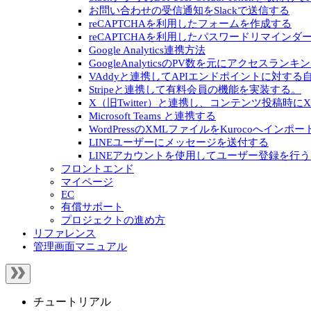
お問い合わせの受信通知をSlackで送信する
reCAPTCHAを利用したフォームを作成する
reCAPTCHAを利用したパスワードリマインダ
Google Analytics連携方法
GoogleAnalyticsのPV数を元にアクセスラ
VAddyと連携してAPIエンドポイントに対す
Stripeと連携して有料会員の機能を実装する。
X（旧Twitter）と連携し、コンテンツ投稿時
Microsoft Teams と連携する
WordPressのXMLファイルをKurocoへインポ
LINEユーザーにメッセージを送付する
LINEアカウントを使用してユーザー登録を行
フロントエンド
マイページ
EC
有償サポート
プロジェクトの進め方
リファレンス
管理画面マニュアル
チュートリアル