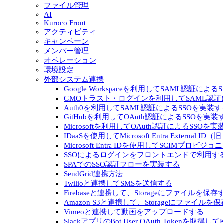
ファイル管理
AI
Kuroco Front
アクティビティ
キャンペーン
メンバー管理
オペレーション
環境設定
外部システム連携
Google Workspaceを利用してSAML認証によ
GMOトラスト・ログインを利用してSAML認証
Auth0を利用してSAML認証によるSSOを実装す
GitHubを利用してOAuth認証によるSSOを実装
Microsoftを利用してOAuth認証によるSSOを
IDaaSを使用してMicrosoft Entra External I
Microsoft Entra IDを使用してSCIMプロビ
SSOによるログインをフロントエンドで利用す
SPAでのSSO認証フローを実装する
SendGrid連携方法
Twilioと連携してSMSを送信する
Firebaseと連携して、Storageにファイルを保存
Amazon S3と連携して、Storageにファイルを
Vimeoと連携して動画をアップロードする
SlackアプリのBot User OAuth Tokenを取得し