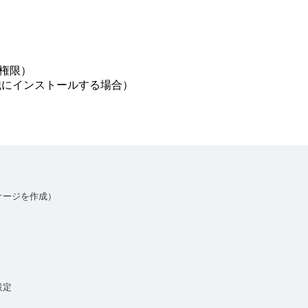
る権限）
リを組織にインストールする場合）
ッケージを作成）
設定