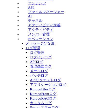
コンテンツ
API
ファイルマネージャー
AI
チャネル
アクティビティ定義
アクティビティ
メンバー管理
オペレーション
メッセージひな形
ログ管理
ログ管理
ログインログ
APIログ
管理画面ログ
メールログ
バッチログ
APIリクエストログ
アプリケーションログ
KurocoFilesログ
KurocoFrontログ
KurocoRAGログ
カスタムログ
Smartyエラーログ