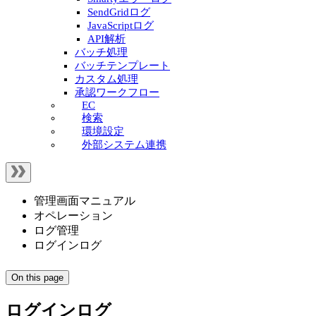
SendGridログ
JavaScriptログ
API解析
バッチ処理
バッチテンプレート
カスタム処理
承認ワークフロー
EC
検索
環境設定
外部システム連携
管理画面マニュアル
オペレーション
ログ管理
ログインログ
On this page
ログインログ