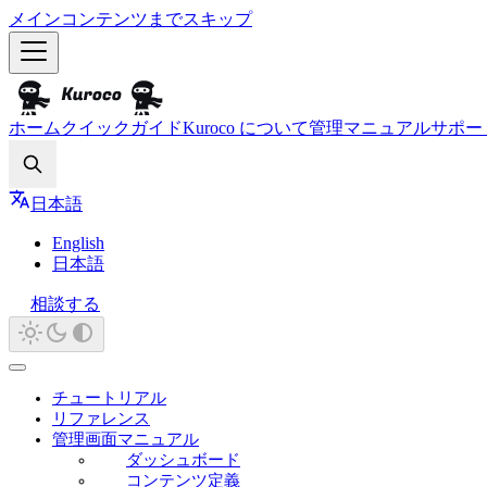
メインコンテンツまでスキップ
ホーム
クイックガイド
Kuroco について
管理マニュアル
サポー
Search
日本語
English
日本語
相談する
チュートリアル
リファレンス
管理画面マニュアル
ダッシュボード
コンテンツ定義