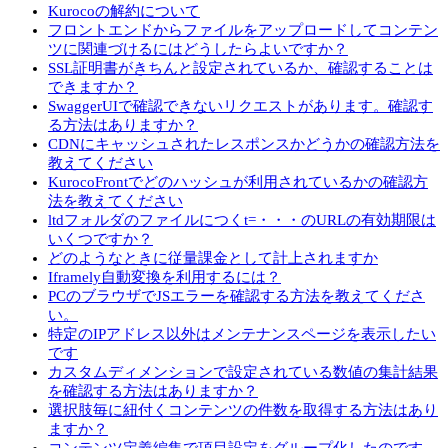
Kurocoの解約について
フロントエンドからファイルをアップロードしてコンテン
ツに関連づけるにはどうしたらよいですか？
SSL証明書がきちんと設定されているか、確認することは
できますか？
SwaggerUIで確認できないリクエストがあります。確認す
る方法はありますか？
CDNにキャッシュされたレスポンスかどうかの確認方法を
教えてください
KurocoFrontでどのハッシュが利用されているかの確認方
法を教えてください
ltdフォルダのファイルにつくt=・・・のURLの有効期限は
いくつですか？
どのようなときに従量課金として計上されますか
Iframely自動変換を利用するには？
PCのブラウザでJSエラーを確認する方法を教えてくださ
い。
特定のIPアドレス以外はメンテナンスページを表示したい
です
カスタムディメンションで設定されている数値の集計結果
を確認する方法はありますか？
選択肢毎に紐付くコンテンツの件数を取得する方法はあり
ますか？