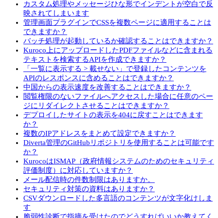
カスタム処理やメッセージひな形でインデントが空白で反
映されてしまいます
管理画面プラグインでCSSを複数ページに適用することは
できますか？
バッチ処理が起動しているか確認することはできますか？
Kuroco上にアップロードしたPDFファイルなどに含まれる
テキストを検索するAPIを作成できますか？
「一覧に表示する > 載せない」で登録したコンテンツを
APIのレスポンスに含めることはできますか？
中国からの表示速度を改善することはできますか？
閲覧権限のないファイルへアクセスした場合に任意のペー
ジにリダイレクトさせることはできますか？
デプロイしたサイトの表示を404に戻すことはできます
か？
複数のIPアドレスをまとめて設定できますか？
Diverta管理のGitHubリポジトリを使用することは可能です
か？
KurocoはISMAP（政府情報システムのためのセキュリティ
評価制度）に対応していますか？
メール配信時の件数制限はありますか。
セキュリティ対策の資料はありますか？
CSVダウンロードした多言語のコンテンツが文字化けしま
す
脆弱性診断で指摘を受けたのでどうすればいいか教えてく