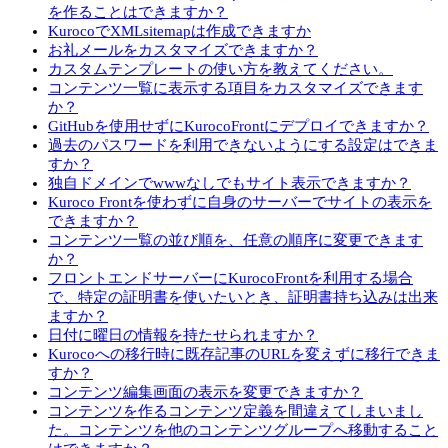
を作ることはできますか？
KurocoでXMLsitemapは作成できますか
お礼メールをカスタマイズできますか？
カスタムテンプレートの使い方を教えてください。
コンテンツ一覧に表示する項目をカスタマイズできます
か？
GitHubを使用せずにKurocoFrontにデプロイできますか？
過去のパスワードを利用できないようにする設定はできま
すか？
独自ドメインでwwwなしでもサイト表示できますか？
Kuroco Frontを使わずに自身のサーバーでサイトの表示を
できますか？
コンテンツ一覧の並び順を、任意の順序に変更できます
か？
フロントエンドサーバーにKurocoFrontを利用する場合
で、特定の証明書を使いたいとき、証明書持ち込みは出来
ますか？
日付に曜日の情報を持たせられますか？
Kurocoへの移行時に既存記事のURLを変えずに移行できま
すか？
コンテンツ編集画面の表示を変更できますか？
コンテンツを作るコンテンツ定義を間違えてしまいまし
た。コンテンツを他のコンテンツグループへ移動すること