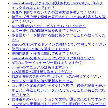
KurocoFrontにファイルが反映されないのですが、何をチ
ェックすればよいですか？
画像を印刷できないときの対処方法を教えてください
特定のブラウザで画像が表示されないときの対処方法を教
えてください
APIが動かないです。どうしたらよいですか？
エラー発生時の確認方法を教えてください
多言語サイトを構築する際に気をつけることを教えてくだ
さい
Kurocoで利用するドメインの種類について教えてください
使用できないURLを教えてください
脆弱性診断・検査に関して教えてください
KurocoFilesのキャッシュはいつクリアされますか？
APIのエラーメッセージ一覧はありますか？
Smartyのマニュアルはありますか？
TLS証明書の認証局を教えてください
TLS証明書の更新や管理は誰が行うのか教えてください
カウンター項目の値が更新されません
コンテンツ定義の設定を変更した後で、過去の記事を表示
すると、存在しないデータが入っていることがあるのはな
ぜですか？
郵便番号のバリデーションで文字が通るのはなぜですか？
コンテンツ更新後のトリガが二重に呼ばれるのはなぜです