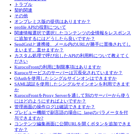
トラブル
契約関連
その他
オンプレミス版の提供はありますか？
profile APIの役割について
関連情報選択で選択したコンテンツの全情報をレスポンス
に追加するにはどうしたら良いですか？
SendGridと連携後、メール内のURLが勝手に置換されてし
まいます。直せますか？
カスタム処理で呼び出したAPIの利用料について教えてく
ださい
KurocoFrontの利用に制限事項はありますか
Kurocoサービスのサーバーは冗長化されていますか？
OAuthを使用したシングルサインオンはできますか
SAML認証を使用したシングルサインオンを利用できます
か
KurocoFrontをProxy Serverを通して別のサーバーから使う
にはどのようにすればよいですか？
管理画面の操作ログは確認できますか？
プレビュー機能で副言語の場合に_langのパラメータを付
与できますか?
コンテンツ編集画面に公開URLを開くボタンを追加できま
すか？