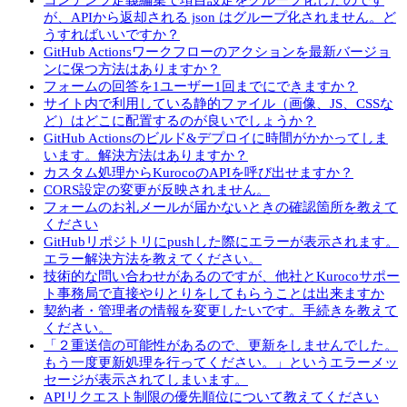
コンテンツ定義編集で項目設定をグループ化したのです
が、APIから返却される json はグループ化されません。ど
うすればいいですか？
GitHub Actionsワークフローのアクションを最新バージョ
ンに保つ方法はありますか？
フォームの回答を1ユーザー1回までにできますか？
サイト内で利用している静的ファイル（画像、JS、CSSな
ど）はどこに配置するのが良いでしょうか？
GitHub Actionsのビルド&デプロイに時間がかかってしま
います。解決方法はありますか？
カスタム処理からKurocoのAPIを呼び出せますか？
CORS設定の変更が反映されません。
フォームのお礼メールが届かないときの確認箇所を教えて
ください
GitHubリポジトリにpushした際にエラーが表示されます。
エラー解決方法を教えてください。
技術的な問い合わせがあるのですが、他社とKurocoサポー
ト事務局で直接やりとりをしてもらうことは出来ますか
契約者・管理者の情報を変更したいです。手続きを教えて
ください。
「２重送信の可能性があるので、更新をしませんでした。
もう一度更新処理を行ってください。」というエラーメッ
セージが表示されてしまいます。
APIリクエスト制限の優先順位について教えてください