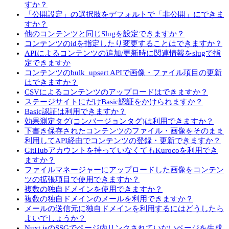
すか？
「公開設定」の選択肢をデフォルトで「非公開」にできま
すか？
他のコンテンツと同じSlugを設定できますか？
コンテンツのidを指定したり変更することはできますか？
APIによるコンテンツの追加/更新時に関連情報をslugで指
定できますか
コンテンツのbulk_upsert APIで画像・ファイル項目の更新
はできますか？
CSVによるコンテンツのアップロードはできますか？
ステージサイトにだけBasic認証をかけられますか？
Basic認証は利用できますか？
効果測定タグ(コンバージョンタグ)は利用できますか？
下書き保存されたコンテンツのファイル・画像をそのまま
利用してAPI経由でコンテンツの登録・更新できますか？
GitHubアカウントを持っていなくてもKurocoを利用でき
ますか？
ファイルマネージャーにアップロードした画像をコンテン
ツの拡張項目で使用できますか？
複数の独自ドメインを使用できますか？
複数の独自ドメインのメールを利用できますか？
メールの送信元に独自ドメインを利用するにはどうしたら
よいでしょうか？
Nuxt.jsのSSGでページ内リンクされていないページを生成