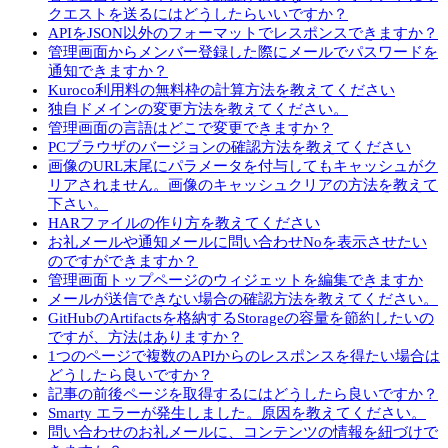
クエストを送るにはどうしたらいいですか？
APIをJSON以外のフォーマットでレスポンスできますか？
管理画面からメンバー登録した際にメールでパスワードを
通知できますか？
Kuroco利用料の無料枠の計算方法を教えてください
独自ドメインの変更方法を教えてください。
管理画面の言語はどこで変更できますか？
PCブラウザのバージョンの確認方法を教えてください
画像のURL末尾にパラメータを付与してもキャッシュがク
リアされません。画像のキャッシュクリアの方法を教えて
下さい。
HARファイルの作り方を教えてください
お礼メールや通知メールに問い合わせNoを表示させたい
のですができますか？
管理画面トップページのウィジェットを編集できますか
メールが送信できない場合の確認方法を教えてください。
GitHubのArtifactsを格納するStorageの容量を節約したいの
ですが、方法はありますか？
1つのページで複数のAPIからのレスポンスを得たい場合は
どうしたら良いですか？
記事の前後ページを取得するにはどうしたら良いですか？
Smarty エラーが発生しました。原因を教えてください。
問い合わせのお礼メールに、コンテンツの情報を紐づけで