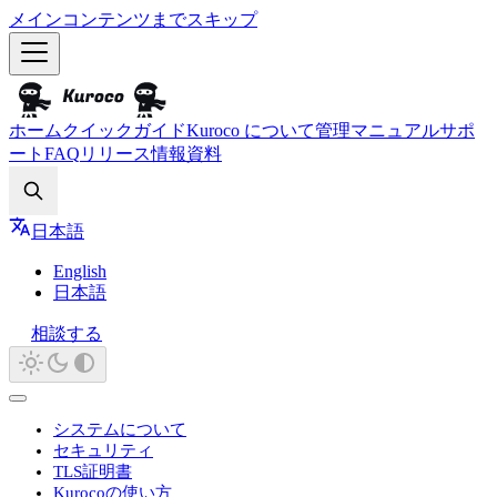
メインコンテンツまでスキップ
ホーム
クイックガイド
Kuroco について
管理マニュアル
サポ
ート
FAQ
リリース情報
資料
Search
日本語
English
日本語
相談する
システムについて
セキュリティ
TLS証明書
Kurocoの使い方