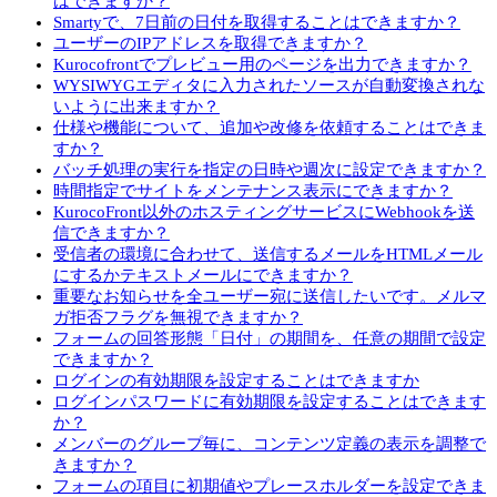
はできますか？
Smartyで、7日前の日付を取得することはできますか？
ユーザーのIPアドレスを取得できますか？
Kurocofrontでプレビュー用のページを出力できますか？
WYSIWYGエディタに入力されたソースが自動変換されな
いように出来ますか？
仕様や機能について、追加や改修を依頼することはできま
すか？
バッチ処理の実行を指定の日時や週次に設定できますか？
時間指定でサイトをメンテナンス表示にできますか？
KurocoFront以外のホスティングサービスにWebhookを送
信できますか？
受信者の環境に合わせて、送信するメールをHTMLメール
にするかテキストメールにできますか？
重要なお知らせを全ユーザー宛に送信したいです。メルマ
ガ拒否フラグを無視できますか？
フォームの回答形態「日付」の期間を、任意の期間で設定
できますか？
ログインの有効期限を設定することはできますか
ログインパスワードに有効期限を設定することはできます
か？
メンバーのグループ毎に、コンテンツ定義の表示を調整で
きますか？
フォームの項目に初期値やプレースホルダーを設定できま