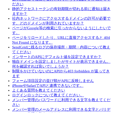
ださい
静的アクセストークンの有効期限が切れる前に通知は届き
ますか？
社内ネットワークにアクセスするドメインの許可が必要で
す。どのドメインが利用されていますか？
ページがGoogle等の検索に引っかからないようにしたいで
す。
ページをリロードしたり、URLに直接アクセスすると 404
Not Found になります。
SendGridに残るログの保存場所・期間・内容について教え
てください
インサートのAPIにデフォルト値を設定できますか？
独自ドメインを設定しましたがサイトが表示できません。
何を確認すれば良いでしょうか？
制限をかけていないのにAPIから403 forbidden が返ってき
ます
フォーム項目設定の並び順がAPIに反映しません
iPhoneやSafariでAPIと連携できないです。
よくある質問を教えてください
ログインロックについて教えてください。
メンバー管理のパスワードに利用できる文字を教えてくだ
さい
メンバー管理のメールアドレスに利用できる文字とバリデ