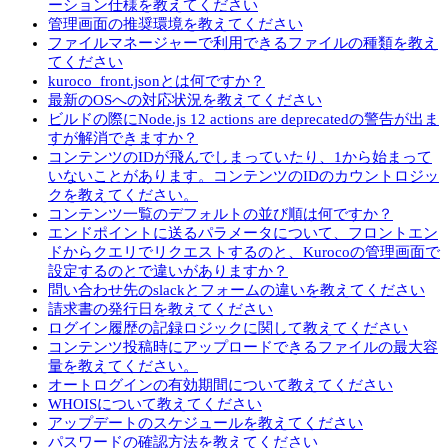
ーション仕様を教えてください
管理画面の推奨環境を教えてください
ファイルマネージャーで利用できるファイルの種類を教え
てください
kuroco_front.jsonとは何ですか？
最新のOSへの対応状況を教えてください
ビルドの際にNode.js 12 actions are deprecatedの警告が出ま
すが解消できますか？
コンテンツのIDが飛んでしまっていたり、1から始まって
いないことがあります。コンテンツのIDのカウントロジッ
クを教えてください。
コンテンツ一覧のデフォルトの並び順は何ですか？
エンドポイントに送るパラメータについて、フロントエン
ドからクエリでリクエストするのと、Kurocoの管理画面で
設定するのとで違いがありますか？
問い合わせ先のslackとフォームの違いを教えてください
請求書の発行日を教えてください
ログイン履歴の記録ロジックに関して教えてください
コンテンツ投稿時にアップロードできるファイルの最大容
量を教えてください。
オートログインの有効期間について教えてください
WHOISについて教えてください
アップデートのスケジュールを教えてください
パスワードの確認方法を教えてください