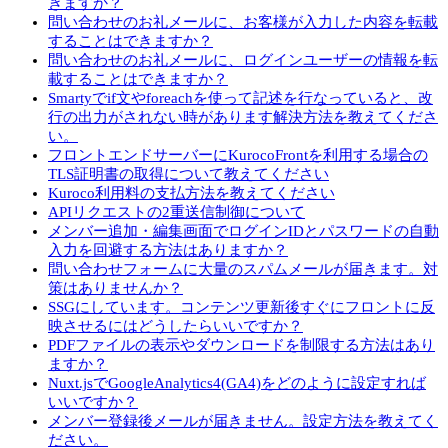
きますか？
問い合わせのお礼メールに、お客様が入力した内容を転載
することはできますか？
問い合わせのお礼メールに、ログインユーザーの情報を転
載することはできますか？
Smartyでif文やforeachを使って記述を行なっていると、改
行の出力がされない時があります解決方法を教えてくださ
い。
フロントエンドサーバーにKurocoFrontを利用する場合の
TLS証明書の取得について教えてください
Kuroco利用料の支払方法を教えてください
APIリクエストの2重送信制御について
メンバー追加・編集画面でログインIDとパスワードの自動
入力を回避する方法はありますか？
問い合わせフォームに大量のスパムメールが届きます。対
策はありませんか？
SSGにしています。コンテンツ更新後すぐにフロントに反
映させるにはどうしたらいいですか？
PDFファイルの表示やダウンロードを制限する方法はあり
ますか？
Nuxt.jsでGoogleAnalytics4(GA4)をどのように設定すれば
いいですか？
メンバー登録後メールが届きません。設定方法を教えてく
ださい。