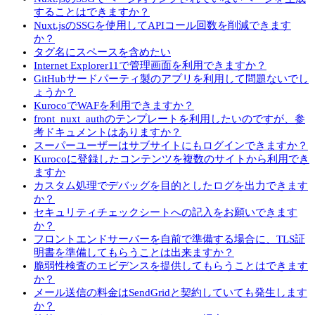
することはできますか？
Nuxt.jsのSSGを使用してAPIコール回数を削減できます
か？
タグ名にスペースを含めたい
Internet Explorer11で管理画面を利用できますか？
GitHubサードパーティ製のアプリを利用して問題ないでし
ょうか？
KurocoでWAFを利用できますか？
front_nuxt_authのテンプレートを利用したいのですが、参
考ドキュメントはありますか？
スーパーユーザーはサブサイトにもログインできますか？
Kurocoに登録したコンテンツを複数のサイトから利用でき
ますか
カスタム処理でデバッグを目的としたログを出力できます
か？
セキュリティチェックシートへの記入をお願いできます
か？
フロントエンドサーバーを自前で準備する場合に、TLS証
明書を準備してもらうことは出来ますか？
脆弱性検査のエビデンスを提供してもらうことはできます
か？
メール送信の料金はSendGridと契約していても発生します
か？