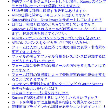
静的ファイルをジェネレートしたい場合、Kurocoのインフ
ラとは別のサーバーは必要になりますか？
SSL証明書は独自に取得する必要はありますか
APIの仕様に関するドキュメントはありますか？
KurocoFilesでは、Nuxt Imageはサポートしていますか？
日付は、和暦と西暦のどちらで管理していますか？
Kurocoから送信されるメールが迷惑メールになってしまい
ます。解決方法を教えてください。
APIのレスポンスをコンテンツカテゴリで絞り込みたい
APIのレスポンスをタグカテゴリで絞り込みたい
フォームに入力した値に応じて他の項目の表示・非表示を
変更できますか？
ファイルの項目でファイル容量をレスポンスに追加するに
はどうしたら良いですか？
フォーム毎に管理者宛通知メールの内容を変えることはで
きますか？
フォーム項目の選択肢によって管理者宛通知の宛先を変え
ることはできますか？
コンテンツ更新以外の任意のタイミングでGitHubActions
を使ったdeployを行うには？
ECのAPIでカード決済を行うには？
KurocoでRSSを取得するにはどうしたら良いですか？
カートを利用せずに直接商品を指定して購入するには？
管理画面プラグインから認証が必要なエンドポイントにリ