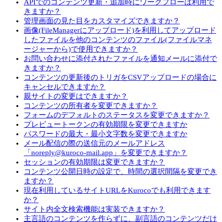
APIでのコンテンツ更新・追加時にワークフローは利用で
きますか？
管理画面の見た目をカスタマイズできますか？
画像(FileManagerにアップロード)を利用してアップロード
したファイルを他のコンテンツのファイル(ファイルマネ
ージャーから)で使用できますか？
お問い合わせに添付されたファイルを通知メールに添付で
きますか？
コンテンツの更新後のトリガをCSVアップロードの場合に
キャンセルできますか？
親サイトの変更はできますか？
コンテンツの所有者を変更できますか？
フォームのデフォルトのステータスを変更できますか？
プレビュートークンの有効期限を変更できますか
パスワードの最大・最小文字数を変更できますか
メール配信の際の送信元のメールアドレス
「noreply@kuroco-mail.app」を変更できますか？
セッションの有効期限は変更できますか？
コンテンツ公開日時の設定で、時間の選択間隔を変更でき
ますか？
現在利用しているサイトURLをKurocoでも利用できます
か？
サイト内全文検索機能は実装できますか？
主言語のコンテンツを作らずに、副言語のコンテンツだけ