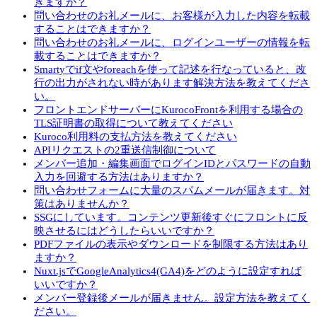
きますか？
問い合わせのお礼メールに、お客様が入力した内容を転載
することはできますか？
問い合わせのお礼メールに、ログインユーザーの情報を転
載することはできますか？
Smartyでif文やforeachを使って記述を行なっていると、改
行の出力がされない時があります解決方法を教えてくださ
い。
フロントエンドサーバーにKurocoFrontを利用する場合の
TLS証明書の取得について教えてください
Kuroco利用料の支払方法を教えてください
APIリクエストの2重送信制御について
メンバー追加・編集画面でログインIDとパスワードの自動
入力を回避する方法はありますか？
問い合わせフォームに大量のスパムメールが届きます。対
策はありませんか？
SSGにしています。コンテンツ更新後すぐにフロントに反
映させるにはどうしたらいいですか？
PDFファイルの表示やダウンロードを制限する方法はあり
ますか？
Nuxt.jsでGoogleAnalytics4(GA4)をどのように設定すれば
いいですか？
メンバー登録後メールが届きません。設定方法を教えてく
ださい。