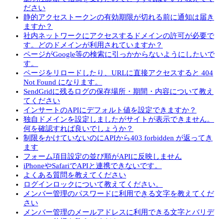
ださい
静的アクセストークンの有効期限が切れる前に通知は届き
ますか？
社内ネットワークにアクセスするドメインの許可が必要で
す。どのドメインが利用されていますか？
ページがGoogle等の検索に引っかからないようにしたいで
す。
ページをリロードしたり、URLに直接アクセスすると 404
Not Found になります。
SendGridに残るログの保存場所・期間・内容について教え
てください
インサートのAPIにデフォルト値を設定できますか？
独自ドメインを設定しましたがサイトが表示できません。
何を確認すれば良いでしょうか？
制限をかけていないのにAPIから403 forbidden が返ってき
ます
フォーム項目設定の並び順がAPIに反映しません
iPhoneやSafariでAPIと連携できないです。
よくある質問を教えてください
ログインロックについて教えてください。
メンバー管理のパスワードに利用できる文字を教えてくだ
さい
メンバー管理のメールアドレスに利用できる文字とバリデ