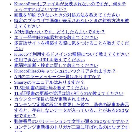
KurocoFrontにファイルが反映されないのですが、何をチ
ェックすればよいですか？
画像を印刷できないときの対処方法を教えてください
特定のブラウザで画像が表示されないときの対処方法を教
えてください
APIが動かないです。どうしたらよいですか？
エラー発生時の確認方法を教えてください
多言語サイトを構築する際に気をつけることを教えてくだ
さい
Kurocoで利用するドメインの種類について教えてください
使用できないURLを教えてください
脆弱性診断・検査に関して教えてください
KurocoFilesのキャッシュはいつクリアされますか？
APIのエラーメッセージ一覧はありますか？
Smartyのマニュアルはありますか？
TLS証明書の認証局を教えてください
TLS証明書の更新や管理は誰が行うのか教えてください
カウンター項目の値が更新されません
コンテンツ定義の設定を変更した後で、過去の記事を表示
すると、存在しないデータが入っていることがあるのはな
ぜですか？
郵便番号のバリデーションで文字が通るのはなぜですか？
コンテンツ更新後のトリガが二重に呼ばれるのはなぜです