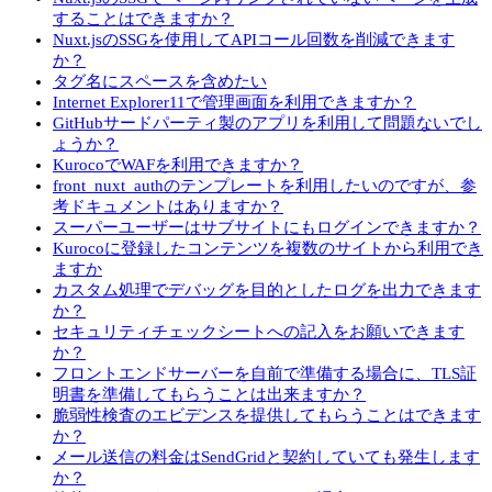
することはできますか？
Nuxt.jsのSSGを使用してAPIコール回数を削減できます
か？
タグ名にスペースを含めたい
Internet Explorer11で管理画面を利用できますか？
GitHubサードパーティ製のアプリを利用して問題ないでし
ょうか？
KurocoでWAFを利用できますか？
front_nuxt_authのテンプレートを利用したいのですが、参
考ドキュメントはありますか？
スーパーユーザーはサブサイトにもログインできますか？
Kurocoに登録したコンテンツを複数のサイトから利用でき
ますか
カスタム処理でデバッグを目的としたログを出力できます
か？
セキュリティチェックシートへの記入をお願いできます
か？
フロントエンドサーバーを自前で準備する場合に、TLS証
明書を準備してもらうことは出来ますか？
脆弱性検査のエビデンスを提供してもらうことはできます
か？
メール送信の料金はSendGridと契約していても発生します
か？