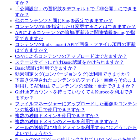
すか？
「公開設定」の選択肢をデフォルトで「非公開」にできま
すか？
他のコンテンツと同じSlugを設定できますか？
コンテンツのidを指定したり変更することはできますか？
APIによるコンテンツの追加/更新時に関連情報をslugで指
定できますか
コンテンツのbulk_upsert APIで画像・ファイル項目の更新
はできますか？
CSVによるコンテンツのアップロードはできますか？
ステージサイトにだけBasic認証をかけられますか？
Basic認証は利用できますか？
効果測定タグ(コンバージョンタグ)は利用できますか？
下書き保存されたコンテンツのファイル・画像をそのまま
利用してAPI経由でコンテンツの登録・更新できますか？
GitHubアカウントを持っていなくてもKurocoを利用でき
ますか？
ファイルマネージャーにアップロードした画像をコンテン
ツの拡張項目で使用できますか？
複数の独自ドメインを使用できますか？
複数の独自ドメインのメールを利用できますか？
メールの送信元に独自ドメインを利用するにはどうしたら
よいでしょうか？
Nuxt.jsのSSGでページ内リンクされていないページを生成