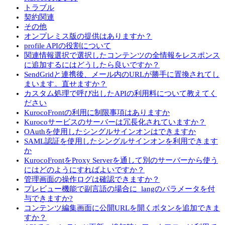
トラブル
契約関連
その他
オンプレミス版の提供はありますか？
profile APIの役割について
関連情報選択で選択したコンテンツの全情報をレスポンス
に追加するにはどうしたら良いですか？
SendGridと連携後、メール内のURLが勝手に置換されてし
まいます。直せますか？
カスタム処理で呼び出したAPIの利用料について教えてく
ださい
KurocoFrontの利用に制限事項はありますか
Kurocoサービスのサーバーは冗長化されていますか？
OAuthを使用したシングルサインオンはできますか
SAML認証を使用したシングルサインオンを利用できます
か
KurocoFrontをProxy Serverを通して別のサーバーから使う
にはどのようにすればよいですか？
管理画面の操作ログは確認できますか？
プレビュー機能で副言語の場合に_langのパラメータを付
与できますか?
コンテンツ編集画面に公開URLを開くボタンを追加できま
すか？