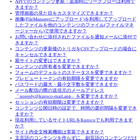
APIでのコンテンツ更新・追加時にワークフローは利用で
きますか？
管理画面の見た目をカスタマイズできますか？
画像(FileManagerにアップロード)を利用してアップロード
したファイルを他のコンテンツのファイル(ファイルマネ
ージャーから)で使用できますか？
お問い合わせに添付されたファイルを通知メールに添付で
きますか？
コンテンツの更新後のトリガをCSVアップロードの場合に
キャンセルできますか？
親サイトの変更はできますか？
コンテンツの所有者を変更できますか？
フォームのデフォルトのステータスを変更できますか？
プレビュートークンの有効期限を変更できますか
パスワードの最大・最小文字数を変更できますか
メール配信の際の送信元のメールアドレス
「noreply@kuroco-mail.app」を変更できますか？
セッションの有効期限は変更できますか？
コンテンツ公開日時の設定で、時間の選択間隔を変更でき
ますか？
現在利用しているサイトURLをKurocoでも利用できます
か？
サイト内全文検索機能は実装できますか？
主言語のコンテンツを作らずに、副言語のコンテンツだけ