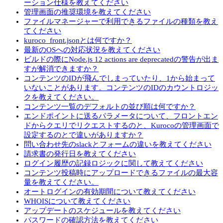
ーション仕様を教えてください
管理画面の推奨環境を教えてください
ファイルマネージャーで利用できるファイルの種類を教え
てください
kuroco_front.jsonとは何ですか？
最新のOSへの対応状況を教えてください
ビルドの際にNode.js 12 actions are deprecatedの警告が出ま
すが解消できますか？
コンテンツのIDが飛んでしまっていたり、1から始まって
いないことがあります。コンテンツのIDのカウントロジッ
クを教えてください。
コンテンツ一覧のデフォルトの並び順は何ですか？
エンドポイントに送るパラメータについて、フロントエン
ドからクエリでリクエストするのと、Kurocoの管理画面で
設定するのとで違いがありますか？
問い合わせ先のslackとフォームの違いを教えてください
請求書の発行日を教えてください
ログイン履歴の記録ロジックに関して教えてください
コンテンツ投稿時にアップロードできるファイルの最大容
量を教えてください。
オートログインの有効期間について教えてください
WHOISについて教えてください
アップデートのスケジュールを教えてください
パスワードの確認方法を教えてください