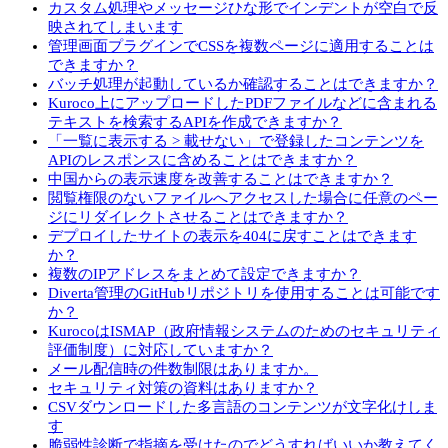
カスタム処理やメッセージひな形でインデントが空白で反
映されてしまいます
管理画面プラグインでCSSを複数ページに適用することは
できますか？
バッチ処理が起動しているか確認することはできますか？
Kuroco上にアップロードしたPDFファイルなどに含まれる
テキストを検索するAPIを作成できますか？
「一覧に表示する > 載せない」で登録したコンテンツを
APIのレスポンスに含めることはできますか？
中国からの表示速度を改善することはできますか？
閲覧権限のないファイルへアクセスした場合に任意のペー
ジにリダイレクトさせることはできますか？
デプロイしたサイトの表示を404に戻すことはできます
か？
複数のIPアドレスをまとめて設定できますか？
Diverta管理のGitHubリポジトリを使用することは可能です
か？
KurocoはISMAP（政府情報システムのためのセキュリティ
評価制度）に対応していますか？
メール配信時の件数制限はありますか。
セキュリティ対策の資料はありますか？
CSVダウンロードした多言語のコンテンツが文字化けしま
す
脆弱性診断で指摘を受けたのでどうすればいいか教えてく