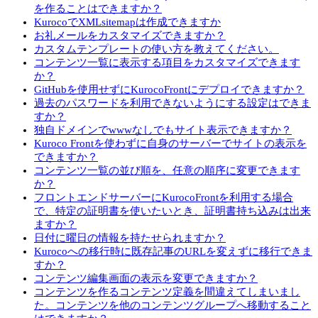
を作ることはできますか？
KurocoでXMLsitemapは作成できますか
お礼メールをカスタマイズできますか？
カスタムテンプレートの使い方を教えてください。
コンテンツ一覧に表示する項目をカスタマイズできます
か？
GitHubを使用せずにKurocoFrontにデプロイできますか？
過去のパスワードを利用できないようにする設定はできま
すか？
独自ドメインでwwwなしでもサイト表示できますか？
Kuroco Frontを使わずに自身のサーバーでサイトの表示を
できますか？
コンテンツ一覧の並び順を、任意の順序に変更できます
か？
フロントエンドサーバーにKurocoFrontを利用する場合
で、特定の証明書を使いたいとき、証明書持ち込みは出来
ますか？
日付に曜日の情報を持たせられますか？
Kurocoへの移行時に既存記事のURLを変えずに移行できま
すか？
コンテンツ編集画面の表示を変更できますか？
コンテンツを作るコンテンツ定義を間違えてしまいまし
た。コンテンツを他のコンテンツグループへ移動すること