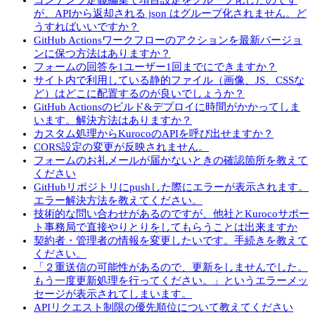
コンテンツ定義編集で項目設定をグループ化したのです
が、APIから返却される json はグループ化されません。ど
うすればいいですか？
GitHub Actionsワークフローのアクションを最新バージョ
ンに保つ方法はありますか？
フォームの回答を1ユーザー1回までにできますか？
サイト内で利用している静的ファイル（画像、JS、CSSな
ど）はどこに配置するのが良いでしょうか？
GitHub Actionsのビルド&デプロイに時間がかかってしま
います。解決方法はありますか？
カスタム処理からKurocoのAPIを呼び出せますか？
CORS設定の変更が反映されません。
フォームのお礼メールが届かないときの確認箇所を教えて
ください
GitHubリポジトリにpushした際にエラーが表示されます。
エラー解決方法を教えてください。
技術的な問い合わせがあるのですが、他社とKurocoサポー
ト事務局で直接やりとりをしてもらうことは出来ますか
契約者・管理者の情報を変更したいです。手続きを教えて
ください。
「２重送信の可能性があるので、更新をしませんでした。
もう一度更新処理を行ってください。」というエラーメッ
セージが表示されてしまいます。
APIリクエスト制限の優先順位について教えてください