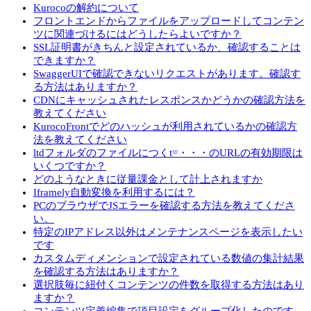
Kurocoの解約について
フロントエンドからファイルをアップロードしてコンテン
ツに関連づけるにはどうしたらよいですか？
SSL証明書がきちんと設定されているか、確認することは
できますか？
SwaggerUIで確認できないリクエストがあります。確認す
る方法はありますか？
CDNにキャッシュされたレスポンスかどうかの確認方法を
教えてください
KurocoFrontでどのハッシュが利用されているかの確認方
法を教えてください
ltdフォルダのファイルにつくt=・・・のURLの有効期限は
いくつですか？
どのようなときに従量課金として計上されますか
Iframely自動変換を利用するには？
PCのブラウザでJSエラーを確認する方法を教えてくださ
い。
特定のIPアドレス以外はメンテナンスページを表示したい
です
カスタムディメンションで設定されている数値の集計結果
を確認する方法はありますか？
選択肢毎に紐付くコンテンツの件数を取得する方法はあり
ますか？