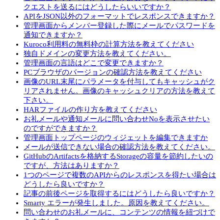
クエストを送るにはどうしたらいいですか？
APIをJSON以外のフォーマットでレスポンスできますか？
管理画面からメンバー登録した際にメールでパスワードを
通知できますか？
Kuroco利用料の無料枠の計算方法を教えてください
独自ドメインの変更方法を教えてください。
管理画面の言語はどこで変更できますか？
PCブラウザのバージョンの確認方法を教えてください
画像のURL末尾にパラメータを付与してもキャッシュがク
リアされません。画像のキャッシュクリアの方法を教えて
下さい。
HARファイルの作り方を教えてください
お礼メールや通知メールに問い合わせNoを表示させたい
のですができますか？
管理画面トップページのウィジェットを編集できますか
メールが送信できない場合の確認方法を教えてください。
GitHubのArtifactsを格納するStorageの容量を節約したいの
ですが、方法はありますか？
1つのページで複数のAPIからのレスポンスを得たい場合は
どうしたら良いですか？
記事の前後ページを取得するにはどうしたら良いですか？
Smarty エラーが発生しました。原因を教えてください。
問い合わせのお礼メールに、コンテンツの情報を紐づけで