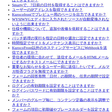
はできますか？
Smartyで、7日前の日付を取得することはできますか？
ユーザーのIPアドレスを取得できますか？
Kurocofrontでプレビュー用のページを出力できますか？
WYSIWYGエディタに入力されたソースが自動変換されな
いように出来ますか？
仕様や機能について、追加や改修を依頼することはできま
すか？
バッチ処理の実行を指定の日時や週次に設定できますか？
時間指定でサイトをメンテナンス表示にできますか？
KurocoFront以外のホスティングサービスにWebhookを送
信できますか？
受信者の環境に合わせて、送信するメールをHTMLメール
にするかテキストメールにできますか？
重要なお知らせを全ユーザー宛に送信したいです。メルマ
ガ拒否フラグを無視できますか？
フォームの回答形態「日付」の期間を、任意の期間で設定
できますか？
ログインの有効期限を設定することはできますか
ログインパスワードに有効期限を設定することはできます
か？
メンバーのグループ毎に、コンテンツ定義の表示を調整で
きますか？
フォームの項目に初期値やプレースホルダーを設定できま