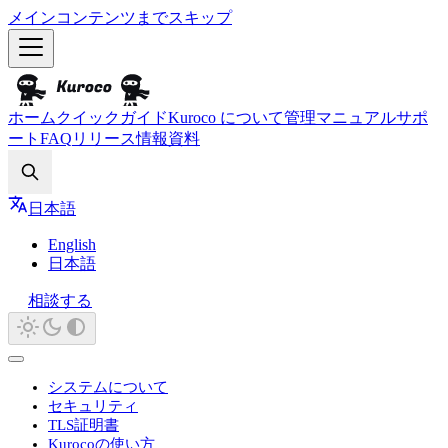
メインコンテンツまでスキップ
ホーム
クイックガイド
Kuroco について
管理マニュアル
サポ
ート
FAQ
リリース情報
資料
Search
日本語
English
日本語
相談する
システムについて
セキュリティ
TLS証明書
Kurocoの使い方