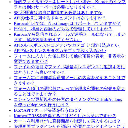
静的ファイルをジェネレートしたい場合、Kurocoのインフ
ラとは別のサーバーは必要になりますか？
SSL証明書は独自に取得する必要はありますか
APIの仕様に関するドキュメントはありますか？
KurocoFilesでは、Nuxt Imageはサポートしていますか？
日付は、和暦と西暦のどちらで管理していますか？
Kurocoから送信されるメールが迷惑メールになってしまい
ます。解決方法を教えてください。
APIのレスポンスをコンテンツカテゴリで絞り込みたい
APIのレスポンスをタグカテゴリで絞り込みたい
フォームに入力した値に応じて他の項目の表示・非表示を
変更できますか？
ファイルの項目でファイル容量をレスポンスに追加するに
はどうしたら良いですか？
フォーム毎に管理者宛通知メールの内容を変えることはで
きますか？
フォーム項目の選択肢によって管理者宛通知の宛先を変え
ることはできますか？
コンテンツ更新以外の任意のタイミングでGitHubActions
を使ったdeployを行うには？
ECのAPIでカード決済を行うには？
KurocoでRSSを取得するにはどうしたら良いですか？
カートを利用せずに直接商品を指定して購入するには？
管理画面プラグインから認証が必要なエンドポイントにリ