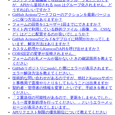
コンテンツ定義編集で項目設定をグループ化したのです
が、APIから返却される json はグループ化されません。ど
うすればいいですか？
GitHub Actionsワークフローのアクションを最新バージョ
ンに保つ方法はありますか？
フォームの回答を1ユーザー1回までにできますか？
サイト内で利用している静的ファイル（画像、JS、CSSな
ど）はどこに配置するのが良いでしょうか？
GitHub Actionsのビルド&デプロイに時間がかかってしま
います。解決方法はありますか？
カスタム処理からKurocoのAPIを呼び出せますか？
CORS設定の変更が反映されません。
フォームのお礼メールが届かないときの確認箇所を教えて
ください
GitHubリポジトリにpushした際にエラーが表示されます。
エラー解決方法を教えてください。
技術的な問い合わせがあるのですが、他社とKurocoサポー
ト事務局で直接やりとりをしてもらうことは出来ますか
契約者・管理者の情報を変更したいです。手続きを教えて
ください。
「２重送信の可能性があるので、更新をしませんでした。
もう一度更新処理を行ってください。」というエラーメッ
セージが表示されてしまいます。
APIリクエスト制限の優先順位について教えてください