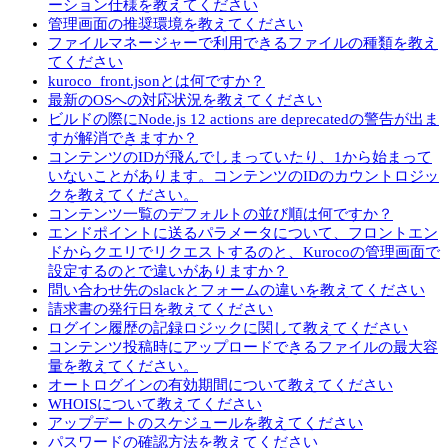
ーション仕様を教えてください
管理画面の推奨環境を教えてください
ファイルマネージャーで利用できるファイルの種類を教え
てください
kuroco_front.jsonとは何ですか？
最新のOSへの対応状況を教えてください
ビルドの際にNode.js 12 actions are deprecatedの警告が出ま
すが解消できますか？
コンテンツのIDが飛んでしまっていたり、1から始まって
いないことがあります。コンテンツのIDのカウントロジッ
クを教えてください。
コンテンツ一覧のデフォルトの並び順は何ですか？
エンドポイントに送るパラメータについて、フロントエン
ドからクエリでリクエストするのと、Kurocoの管理画面で
設定するのとで違いがありますか？
問い合わせ先のslackとフォームの違いを教えてください
請求書の発行日を教えてください
ログイン履歴の記録ロジックに関して教えてください
コンテンツ投稿時にアップロードできるファイルの最大容
量を教えてください。
オートログインの有効期間について教えてください
WHOISについて教えてください
アップデートのスケジュールを教えてください
パスワードの確認方法を教えてください