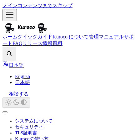
メインコンテンツまでスキップ
ホーム
クイックガイド
Kuroco について
管理マニュアル
サポ
ート
FAQ
リリース情報
資料
Search
日本語
English
日本語
相談する
システムについて
セキュリティ
TLS証明書
Kurocoの使い方