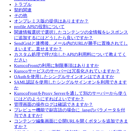
トラブル
契約関連
その他
オンプレミス版の提供はありますか？
profile APIの役割について
関連情報選択で選択したコンテンツの全情報をレスポンス
に追加するにはどうしたら良いですか？
SendGridと連携後、メール内のURLが勝手に置換されてし
まいます。直せますか？
カスタム処理で呼び出したAPIの利用料について教えてく
ださい
KurocoFrontの利用に制限事項はありますか
Kurocoサービスのサーバーは冗長化されていますか？
OAuthを使用したシングルサインオンはできますか
SAML認証を使用したシングルサインオンを利用できます
か
KurocoFrontをProxy Serverを通して別のサーバーから使う
にはどのようにすればよいですか？
管理画面の操作ログは確認できますか？
プレビュー機能で副言語の場合に_langのパラメータを付
与できますか?
コンテンツ編集画面に公開URLを開くボタンを追加できま
すか？