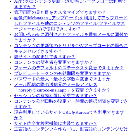
APIでのコンテンツ更新・追加時にワークフローは利用で
きますか？
管理画面の見た目をカスタマイズできますか？
画像(FileManagerにアップロード)を利用してアップロード
したファイルを他のコンテンツのファイル(ファイルマネ
ージャーから)で使用できますか？
お問い合わせに添付されたファイルを通知メールに添付で
きますか？
コンテンツの更新後のトリガをCSVアップロードの場合に
キャンセルできますか？
親サイトの変更はできますか？
コンテンツの所有者を変更できますか？
フォームのデフォルトのステータスを変更できますか？
プレビュートークンの有効期限を変更できますか
パスワードの最大・最小文字数を変更できますか
メール配信の際の送信元のメールアドレス
「noreply@kuroco-mail.app」を変更できますか？
セッションの有効期限は変更できますか？
コンテンツ公開日時の設定で、時間の選択間隔を変更でき
ますか？
現在利用しているサイトURLをKurocoでも利用できます
か？
サイト内全文検索機能は実装できますか？
主言語のコンテンツを作らずに、副言語のコンテンツだけ