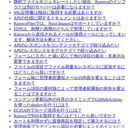
静的ファイルをジェネレートしたい場合、Kurocoのインフ
ラとは別のサーバーは必要になりますか？
SSL証明書は独自に取得する必要はありますか
APIの仕様に関するドキュメントはありますか？
KurocoFilesでは、Nuxt Imageはサポートしていますか？
日付は、和暦と西暦のどちらで管理していますか？
Kurocoから送信されるメールが迷惑メールになってしまい
ます。解決方法を教えてください。
APIのレスポンスをコンテンツカテゴリで絞り込みたい
APIのレスポンスをタグカテゴリで絞り込みたい
フォームに入力した値に応じて他の項目の表示・非表示を
変更できますか？
ファイルの項目でファイル容量をレスポンスに追加するに
はどうしたら良いですか？
フォーム毎に管理者宛通知メールの内容を変えることはで
きますか？
フォーム項目の選択肢によって管理者宛通知の宛先を変え
ることはできますか？
コンテンツ更新以外の任意のタイミングでGitHubActions
を使ったdeployを行うには？
ECのAPIでカード決済を行うには？
KurocoでRSSを取得するにはどうしたら良いですか？
カートを利用せずに直接商品を指定して購入するには？
管理画面プラグインから認証が必要なエンドポイントにリ