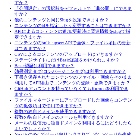
すか？
「公開設定」の選択肢をデフォルトで「非公開」にできま
すか？
他のコンテンツと同じSlugを設定できますか？
コンテンツのidを指定したり変更することはできますか？
APIによるコンテンツの追加/更新時に関連情報をslugで指
定できますか
コンテンツのbulk_upsert APIで画像・ファイル項目の更新
はできますか？
CSVによるコンテンツのアップロードはできますか？
ステージサイトにだけBasic認証をかけられますか？
Basic認証は利用できますか？
効果測定タグ(コンバージョンタグ)は利用できますか？
下書き保存されたコンテンツのファイル・画像をそのまま
利用してAPI経由でコンテンツの登録・更新できますか？
GitHubアカウントを持っていなくてもKurocoを利用でき
ますか？
ファイルマネージャーにアップロードした画像をコンテン
ツの拡張項目で使用できますか？
複数の独自ドメインを使用できますか？
複数の独自ドメインのメールを利用できますか？
メールの送信元に独自ドメインを利用するにはどうしたら
よいでしょうか？
Nuxt.jsのSSGでページ内リンクされていないページを生成