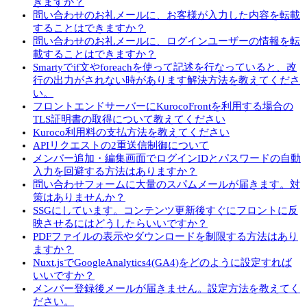
きますか？
問い合わせのお礼メールに、お客様が入力した内容を転載
することはできますか？
問い合わせのお礼メールに、ログインユーザーの情報を転
載することはできますか？
Smartyでif文やforeachを使って記述を行なっていると、改
行の出力がされない時があります解決方法を教えてくださ
い。
フロントエンドサーバーにKurocoFrontを利用する場合の
TLS証明書の取得について教えてください
Kuroco利用料の支払方法を教えてください
APIリクエストの2重送信制御について
メンバー追加・編集画面でログインIDとパスワードの自動
入力を回避する方法はありますか？
問い合わせフォームに大量のスパムメールが届きます。対
策はありませんか？
SSGにしています。コンテンツ更新後すぐにフロントに反
映させるにはどうしたらいいですか？
PDFファイルの表示やダウンロードを制限する方法はあり
ますか？
Nuxt.jsでGoogleAnalytics4(GA4)をどのように設定すれば
いいですか？
メンバー登録後メールが届きません。設定方法を教えてく
ださい。