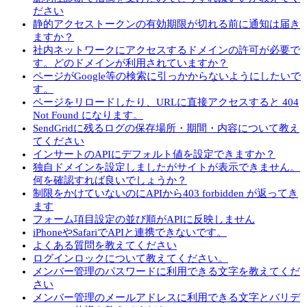
ださい
静的アクセストークンの有効期限が切れる前に通知は届き
ますか？
社内ネットワークにアクセスするドメインの許可が必要で
す。どのドメインが利用されていますか？
ページがGoogle等の検索に引っかからないようにしたいで
す。
ページをリロードしたり、URLに直接アクセスすると 404
Not Found になります。
SendGridに残るログの保存場所・期間・内容について教え
てください
インサートのAPIにデフォルト値を設定できますか？
独自ドメインを設定しましたがサイトが表示できません。
何を確認すれば良いでしょうか？
制限をかけていないのにAPIから403 forbidden が返ってき
ます
フォーム項目設定の並び順がAPIに反映しません
iPhoneやSafariでAPIと連携できないです。
よくある質問を教えてください
ログインロックについて教えてください。
メンバー管理のパスワードに利用できる文字を教えてくだ
さい
メンバー管理のメールアドレスに利用できる文字とバリデ