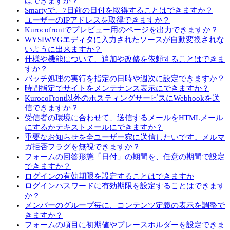
はできますか？
Smartyで、7日前の日付を取得することはできますか？
ユーザーのIPアドレスを取得できますか？
Kurocofrontでプレビュー用のページを出力できますか？
WYSIWYGエディタに入力されたソースが自動変換されな
いように出来ますか？
仕様や機能について、追加や改修を依頼することはできま
すか？
バッチ処理の実行を指定の日時や週次に設定できますか？
時間指定でサイトをメンテナンス表示にできますか？
KurocoFront以外のホスティングサービスにWebhookを送
信できますか？
受信者の環境に合わせて、送信するメールをHTMLメール
にするかテキストメールにできますか？
重要なお知らせを全ユーザー宛に送信したいです。メルマ
ガ拒否フラグを無視できますか？
フォームの回答形態「日付」の期間を、任意の期間で設定
できますか？
ログインの有効期限を設定することはできますか
ログインパスワードに有効期限を設定することはできます
か？
メンバーのグループ毎に、コンテンツ定義の表示を調整で
きますか？
フォームの項目に初期値やプレースホルダーを設定できま