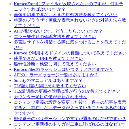
KurocoFrontにファイルが反映されないのですが、何をチ
ェックすればよいですか？
画像を印刷できないときの対処方法を教えてください
特定のブラウザで画像が表示されないときの対処方法を教
えてください
APIが動かないです。どうしたらよいですか？
エラー発生時の確認方法を教えてください
多言語サイトを構築する際に気をつけることを教えてくだ
さい
Kurocoで利用するドメインの種類について教えてください
使用できないURLを教えてください
脆弱性診断・検査に関して教えてください
KurocoFilesのキャッシュはいつクリアされますか？
APIのエラーメッセージ一覧はありますか？
Smartyのマニュアルはありますか？
TLS証明書の認証局を教えてください
TLS証明書の更新や管理は誰が行うのか教えてください
カウンター項目の値が更新されません
コンテンツ定義の設定を変更した後で、過去の記事を表示
すると、存在しないデータが入っていることがあるのはな
ぜですか？
郵便番号のバリデーションで文字が通るのはなぜですか？
コンテンツ更新後のトリガが二重に呼ばれるのはなぜです