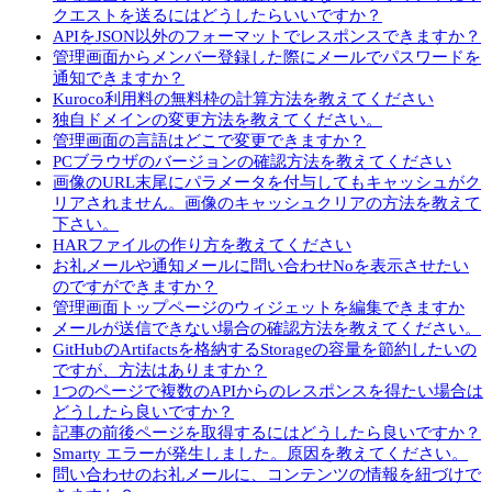
クエストを送るにはどうしたらいいですか？
APIをJSON以外のフォーマットでレスポンスできますか？
管理画面からメンバー登録した際にメールでパスワードを
通知できますか？
Kuroco利用料の無料枠の計算方法を教えてください
独自ドメインの変更方法を教えてください。
管理画面の言語はどこで変更できますか？
PCブラウザのバージョンの確認方法を教えてください
画像のURL末尾にパラメータを付与してもキャッシュがク
リアされません。画像のキャッシュクリアの方法を教えて
下さい。
HARファイルの作り方を教えてください
お礼メールや通知メールに問い合わせNoを表示させたい
のですができますか？
管理画面トップページのウィジェットを編集できますか
メールが送信できない場合の確認方法を教えてください。
GitHubのArtifactsを格納するStorageの容量を節約したいの
ですが、方法はありますか？
1つのページで複数のAPIからのレスポンスを得たい場合は
どうしたら良いですか？
記事の前後ページを取得するにはどうしたら良いですか？
Smarty エラーが発生しました。原因を教えてください。
問い合わせのお礼メールに、コンテンツの情報を紐づけで