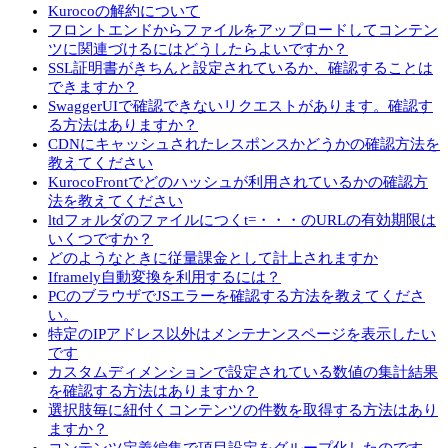
Kurocoの解約について
フロントエンドからファイルをアップロードしてコンテン
ツに関連づけるにはどうしたらよいですか？
SSL証明書がきちんと設定されているか、確認することは
できますか？
SwaggerUIで確認できないリクエストがあります。確認す
る方法はありますか？
CDNにキャッシュされたレスポンスかどうかの確認方法を
教えてください
KurocoFrontでどのハッシュが利用されているかの確認方
法を教えてください
ltdフォルダのファイルにつくt=・・・のURLの有効期限は
いくつですか？
どのようなときに従量課金として計上されますか
Iframely自動変換を利用するには？
PCのブラウザでJSエラーを確認する方法を教えてくださ
い。
特定のIPアドレス以外はメンテナンスページを表示したい
です
カスタムディメンションで設定されている数値の集計結果
を確認する方法はありますか？
選択肢毎に紐付くコンテンツの件数を取得する方法はあり
ますか？