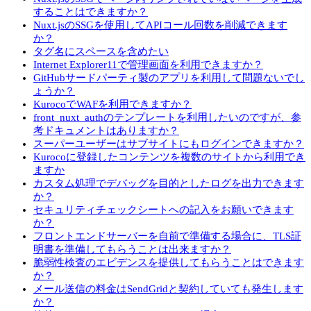
することはできますか？
Nuxt.jsのSSGを使用してAPIコール回数を削減できます
か？
タグ名にスペースを含めたい
Internet Explorer11で管理画面を利用できますか？
GitHubサードパーティ製のアプリを利用して問題ないでし
ょうか？
KurocoでWAFを利用できますか？
front_nuxt_authのテンプレートを利用したいのですが、参
考ドキュメントはありますか？
スーパーユーザーはサブサイトにもログインできますか？
Kurocoに登録したコンテンツを複数のサイトから利用でき
ますか
カスタム処理でデバッグを目的としたログを出力できます
か？
セキュリティチェックシートへの記入をお願いできます
か？
フロントエンドサーバーを自前で準備する場合に、TLS証
明書を準備してもらうことは出来ますか？
脆弱性検査のエビデンスを提供してもらうことはできます
か？
メール送信の料金はSendGridと契約していても発生します
か？