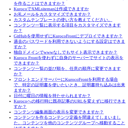
を作ることはできますか？
KurocoでXMLsitemapは作成できますか
お礼メールをカスタマイズできますか？
カスタムテンプレートの使い方を教えてください。
コンテンツ一覧に表示する項目をカスタマイズできます
か？
GitHubを使用せずにKurocoFrontにデプロイできますか？
過去のパスワードを利用できないようにする設定はできま
すか？
独自ドメインでwwwなしでもサイト表示できますか？
Kuroco Frontを使わずに自身のサーバーでサイトの表示を
できますか？
コンテンツ一覧の並び順を、任意の順序に変更できます
か？
フロントエンドサーバーにKurocoFrontを利用する場合
で、特定の証明書を使いたいとき、証明書持ち込みは出来
ますか？
日付に曜日の情報を持たせられますか？
Kurocoへの移行時に既存記事のURLを変えずに移行できま
すか？
コンテンツ編集画面の表示を変更できますか？
コンテンツを作るコンテンツ定義を間違えてしまいまし
た。コンテンツを他のコンテンツグループへ移動すること