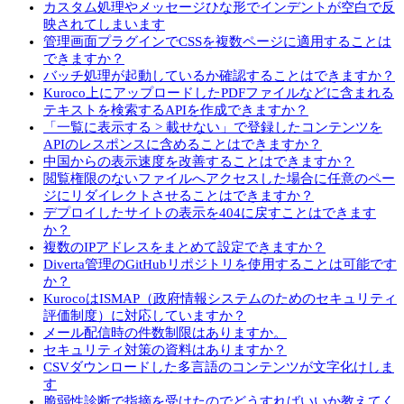
カスタム処理やメッセージひな形でインデントが空白で反
映されてしまいます
管理画面プラグインでCSSを複数ページに適用することは
できますか？
バッチ処理が起動しているか確認することはできますか？
Kuroco上にアップロードしたPDFファイルなどに含まれる
テキストを検索するAPIを作成できますか？
「一覧に表示する > 載せない」で登録したコンテンツを
APIのレスポンスに含めることはできますか？
中国からの表示速度を改善することはできますか？
閲覧権限のないファイルへアクセスした場合に任意のペー
ジにリダイレクトさせることはできますか？
デプロイしたサイトの表示を404に戻すことはできます
か？
複数のIPアドレスをまとめて設定できますか？
Diverta管理のGitHubリポジトリを使用することは可能です
か？
KurocoはISMAP（政府情報システムのためのセキュリティ
評価制度）に対応していますか？
メール配信時の件数制限はありますか。
セキュリティ対策の資料はありますか？
CSVダウンロードした多言語のコンテンツが文字化けしま
す
脆弱性診断で指摘を受けたのでどうすればいいか教えてく