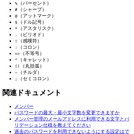
（パーセント）
%
（シャープ）
#
（アットマーク）
@
（ドル記号）
$
（アスタリスク）
*
（ピリオド）
.
（感嘆符）
!
（コロン）
:
（不等号）
<>
（キャレット）
^
（丸括弧）
()
（チルダ）
~
（セミコロン）
;
関連ドキュメント
メンバー
パスワードの最大・最小文字数を変更できますか
メンバー管理のメールアドレスに利用できる文字とバ
リデーション仕様を教えてください
過去のパスワードを利用できないようにする設定はで