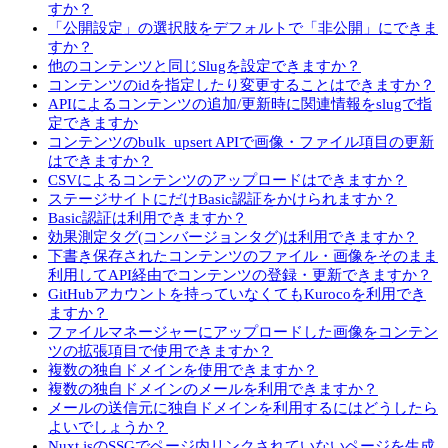
すか？
「公開設定」の選択肢をデフォルトで「非公開」にできま
すか？
他のコンテンツと同じSlugを設定できますか？
コンテンツのidを指定したり変更することはできますか？
APIによるコンテンツの追加/更新時に関連情報をslugで指
定できますか
コンテンツのbulk_upsert APIで画像・ファイル項目の更新
はできますか？
CSVによるコンテンツのアップロードはできますか？
ステージサイトにだけBasic認証をかけられますか？
Basic認証は利用できますか？
効果測定タグ(コンバージョンタグ)は利用できますか？
下書き保存されたコンテンツのファイル・画像をそのまま
利用してAPI経由でコンテンツの登録・更新できますか？
GitHubアカウントを持っていなくてもKurocoを利用でき
ますか？
ファイルマネージャーにアップロードした画像をコンテン
ツの拡張項目で使用できますか？
複数の独自ドメインを使用できますか？
複数の独自ドメインのメールを利用できますか？
メールの送信元に独自ドメインを利用するにはどうしたら
よいでしょうか？
Nuxt.jsのSSGでページ内リンクされていないページを生成