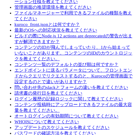
ーション仕様を教えてください
管理画面の推奨環境を教えてください
ファイルマネージャーで利用できるファイルの種類を教え
てください
kuroco_front.jsonとは何ですか？
最新のOSへの対応状況を教えてください
ビルドの際にNode.js 12 actions are deprecatedの警告が出ま
すが解消できますか？
コンテンツのIDが飛んでしまっていたり、1から始まって
いないことがあります。コンテンツのIDのカウントロジッ
クを教えてください。
コンテンツ一覧のデフォルトの並び順は何ですか？
エンドポイントに送るパラメータについて、フロントエン
ドからクエリでリクエストするのと、Kurocoの管理画面で
設定するのとで違いがありますか？
問い合わせ先のslackとフォームの違いを教えてください
請求書の発行日を教えてください
ログイン履歴の記録ロジックに関して教えてください
コンテンツ投稿時にアップロードできるファイルの最大容
量を教えてください。
オートログインの有効期間について教えてください
WHOISについて教えてください
アップデートのスケジュールを教えてください
パスワードの確認方法を教えてください