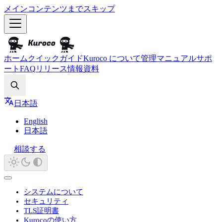
メインコンテンツまでスキップ
ホーム
クイックガイド
Kuroco について
管理マニュアル
サポ
ート
FAQ
リリース情報
資料
Search
日本語
English
日本語
相談する
システムについて
セキュリティ
TLS証明書
Kurocoの使い方