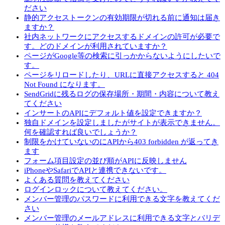
ださい
静的アクセストークンの有効期限が切れる前に通知は届き
ますか？
社内ネットワークにアクセスするドメインの許可が必要で
す。どのドメインが利用されていますか？
ページがGoogle等の検索に引っかからないようにしたいで
す。
ページをリロードしたり、URLに直接アクセスすると 404
Not Found になります。
SendGridに残るログの保存場所・期間・内容について教え
てください
インサートのAPIにデフォルト値を設定できますか？
独自ドメインを設定しましたがサイトが表示できません。
何を確認すれば良いでしょうか？
制限をかけていないのにAPIから403 forbidden が返ってき
ます
フォーム項目設定の並び順がAPIに反映しません
iPhoneやSafariでAPIと連携できないです。
よくある質問を教えてください
ログインロックについて教えてください。
メンバー管理のパスワードに利用できる文字を教えてくだ
さい
メンバー管理のメールアドレスに利用できる文字とバリデ