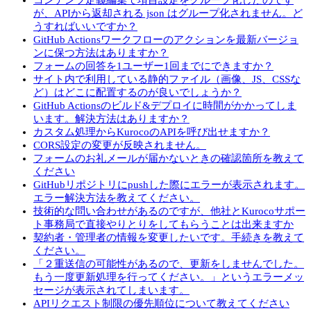
コンテンツ定義編集で項目設定をグループ化したのです
が、APIから返却される json はグループ化されません。ど
うすればいいですか？
GitHub Actionsワークフローのアクションを最新バージョ
ンに保つ方法はありますか？
フォームの回答を1ユーザー1回までにできますか？
サイト内で利用している静的ファイル（画像、JS、CSSな
ど）はどこに配置するのが良いでしょうか？
GitHub Actionsのビルド&デプロイに時間がかかってしま
います。解決方法はありますか？
カスタム処理からKurocoのAPIを呼び出せますか？
CORS設定の変更が反映されません。
フォームのお礼メールが届かないときの確認箇所を教えて
ください
GitHubリポジトリにpushした際にエラーが表示されます。
エラー解決方法を教えてください。
技術的な問い合わせがあるのですが、他社とKurocoサポー
ト事務局で直接やりとりをしてもらうことは出来ますか
契約者・管理者の情報を変更したいです。手続きを教えて
ください。
「２重送信の可能性があるので、更新をしませんでした。
もう一度更新処理を行ってください。」というエラーメッ
セージが表示されてしまいます。
APIリクエスト制限の優先順位について教えてください