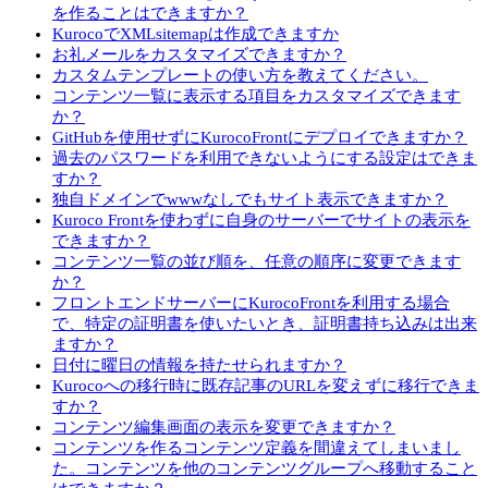
を作ることはできますか？
KurocoでXMLsitemapは作成できますか
お礼メールをカスタマイズできますか？
カスタムテンプレートの使い方を教えてください。
コンテンツ一覧に表示する項目をカスタマイズできます
か？
GitHubを使用せずにKurocoFrontにデプロイできますか？
過去のパスワードを利用できないようにする設定はできま
すか？
独自ドメインでwwwなしでもサイト表示できますか？
Kuroco Frontを使わずに自身のサーバーでサイトの表示を
できますか？
コンテンツ一覧の並び順を、任意の順序に変更できます
か？
フロントエンドサーバーにKurocoFrontを利用する場合
で、特定の証明書を使いたいとき、証明書持ち込みは出来
ますか？
日付に曜日の情報を持たせられますか？
Kurocoへの移行時に既存記事のURLを変えずに移行できま
すか？
コンテンツ編集画面の表示を変更できますか？
コンテンツを作るコンテンツ定義を間違えてしまいまし
た。コンテンツを他のコンテンツグループへ移動すること