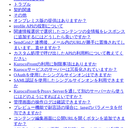
トラブル
契約関連
その他
オンプレミス版の提供はありますか？
profile APIの役割について
関連情報選択で選択したコンテンツの全情報をレスポンス
に追加するにはどうしたら良いですか？
SendGridと連携後、メール内のURLが勝手に置換されてし
まいます。直せますか？
カスタム処理で呼び出したAPIの利用料について教えてく
ださい
KurocoFrontの利用に制限事項はありますか
Kurocoサービスのサーバーは冗長化されていますか？
OAuthを使用したシングルサインオンはできますか
SAML認証を使用したシングルサインオンを利用できます
か
KurocoFrontをProxy Serverを通して別のサーバーから使う
にはどのようにすればよいですか？
管理画面の操作ログは確認できますか？
プレビュー機能で副言語の場合に_langのパラメータを付
与できますか?
コンテンツ編集画面に公開URLを開くボタンを追加できま
すか？