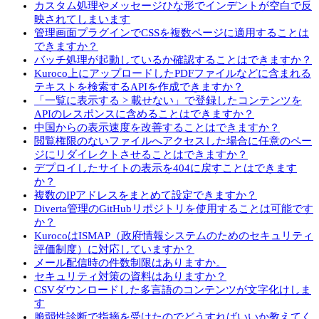
カスタム処理やメッセージひな形でインデントが空白で反
映されてしまいます
管理画面プラグインでCSSを複数ページに適用することは
できますか？
バッチ処理が起動しているか確認することはできますか？
Kuroco上にアップロードしたPDFファイルなどに含まれる
テキストを検索するAPIを作成できますか？
「一覧に表示する > 載せない」で登録したコンテンツを
APIのレスポンスに含めることはできますか？
中国からの表示速度を改善することはできますか？
閲覧権限のないファイルへアクセスした場合に任意のペー
ジにリダイレクトさせることはできますか？
デプロイしたサイトの表示を404に戻すことはできます
か？
複数のIPアドレスをまとめて設定できますか？
Diverta管理のGitHubリポジトリを使用することは可能です
か？
KurocoはISMAP（政府情報システムのためのセキュリティ
評価制度）に対応していますか？
メール配信時の件数制限はありますか。
セキュリティ対策の資料はありますか？
CSVダウンロードした多言語のコンテンツが文字化けしま
す
脆弱性診断で指摘を受けたのでどうすればいいか教えてく