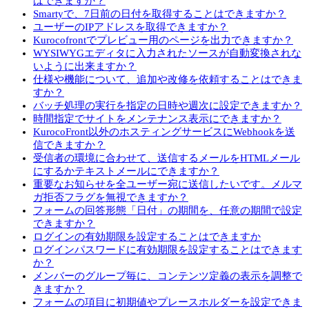
はできますか？
Smartyで、7日前の日付を取得することはできますか？
ユーザーのIPアドレスを取得できますか？
Kurocofrontでプレビュー用のページを出力できますか？
WYSIWYGエディタに入力されたソースが自動変換されな
いように出来ますか？
仕様や機能について、追加や改修を依頼することはできま
すか？
バッチ処理の実行を指定の日時や週次に設定できますか？
時間指定でサイトをメンテナンス表示にできますか？
KurocoFront以外のホスティングサービスにWebhookを送
信できますか？
受信者の環境に合わせて、送信するメールをHTMLメール
にするかテキストメールにできますか？
重要なお知らせを全ユーザー宛に送信したいです。メルマ
ガ拒否フラグを無視できますか？
フォームの回答形態「日付」の期間を、任意の期間で設定
できますか？
ログインの有効期限を設定することはできますか
ログインパスワードに有効期限を設定することはできます
か？
メンバーのグループ毎に、コンテンツ定義の表示を調整で
きますか？
フォームの項目に初期値やプレースホルダーを設定できま