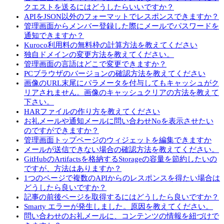
クエストを送るにはどうしたらいいですか？
APIをJSON以外のフォーマットでレスポンスできますか？
管理画面からメンバー登録した際にメールでパスワードを
通知できますか？
Kuroco利用料の無料枠の計算方法を教えてください
独自ドメインの変更方法を教えてください。
管理画面の言語はどこで変更できますか？
PCブラウザのバージョンの確認方法を教えてください
画像のURL末尾にパラメータを付与してもキャッシュがク
リアされません。画像のキャッシュクリアの方法を教えて
下さい。
HARファイルの作り方を教えてください
お礼メールや通知メールに問い合わせNoを表示させたい
のですができますか？
管理画面トップページのウィジェットを編集できますか
メールが送信できない場合の確認方法を教えてください。
GitHubのArtifactsを格納するStorageの容量を節約したいの
ですが、方法はありますか？
1つのページで複数のAPIからのレスポンスを得たい場合は
どうしたら良いですか？
記事の前後ページを取得するにはどうしたら良いですか？
Smarty エラーが発生しました。原因を教えてください。
問い合わせのお礼メールに、コンテンツの情報を紐づけで