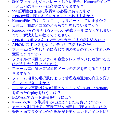
静的ファイルをジェネレートしたい場合、Kurocoのインフ
ラとは別のサーバーは必要になりますか？
SSL証明書は独自に取得する必要はありますか
APIの仕様に関するドキュメントはありますか？
KurocoFilesでは、Nuxt Imageはサポートしていますか？
日付は、和暦と西暦のどちらで管理していますか？
Kurocoから送信されるメールが迷惑メールになってしまい
ます。解決方法を教えてください。
APIのレスポンスをコンテンツカテゴリで絞り込みたい
APIのレスポンスをタグカテゴリで絞り込みたい
フォームに入力した値に応じて他の項目の表示・非表示を
変更できますか？
ファイルの項目でファイル容量をレスポンスに追加するに
はどうしたら良いですか？
フォーム毎に管理者宛通知メールの内容を変えることはで
きますか？
フォーム項目の選択肢によって管理者宛通知の宛先を変え
ることはできますか？
コンテンツ更新以外の任意のタイミングでGitHubActions
を使ったdeployを行うには？
ECのAPIでカード決済を行うには？
KurocoでRSSを取得するにはどうしたら良いですか？
カートを利用せずに直接商品を指定して購入するには？
管理画面プラグインから認証が必要なエンドポイントにリ