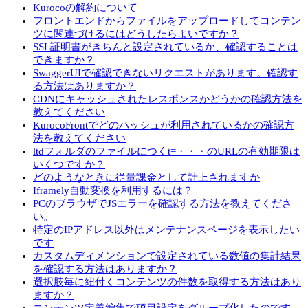
Kurocoの解約について
フロントエンドからファイルをアップロードしてコンテン
ツに関連づけるにはどうしたらよいですか？
SSL証明書がきちんと設定されているか、確認することは
できますか？
SwaggerUIで確認できないリクエストがあります。確認す
る方法はありますか？
CDNにキャッシュされたレスポンスかどうかの確認方法を
教えてください
KurocoFrontでどのハッシュが利用されているかの確認方
法を教えてください
ltdフォルダのファイルにつくt=・・・のURLの有効期限は
いくつですか？
どのようなときに従量課金として計上されますか
Iframely自動変換を利用するには？
PCのブラウザでJSエラーを確認する方法を教えてくださ
い。
特定のIPアドレス以外はメンテナンスページを表示したい
です
カスタムディメンションで設定されている数値の集計結果
を確認する方法はありますか？
選択肢毎に紐付くコンテンツの件数を取得する方法はあり
ますか？