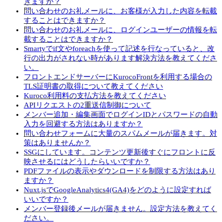
きますか？
問い合わせのお礼メールに、お客様が入力した内容を転載
することはできますか？
問い合わせのお礼メールに、ログインユーザーの情報を転
載することはできますか？
Smartyでif文やforeachを使って記述を行なっていると、改
行の出力がされない時があります解決方法を教えてくださ
い。
フロントエンドサーバーにKurocoFrontを利用する場合の
TLS証明書の取得について教えてください
Kuroco利用料の支払方法を教えてください
APIリクエストの2重送信制御について
メンバー追加・編集画面でログインIDとパスワードの自動
入力を回避する方法はありますか？
問い合わせフォームに大量のスパムメールが届きます。対
策はありませんか？
SSGにしています。コンテンツ更新後すぐにフロントに反
映させるにはどうしたらいいですか？
PDFファイルの表示やダウンロードを制限する方法はあり
ますか？
Nuxt.jsでGoogleAnalytics4(GA4)をどのように設定すれば
いいですか？
メンバー登録後メールが届きません。設定方法を教えてく
ださい。