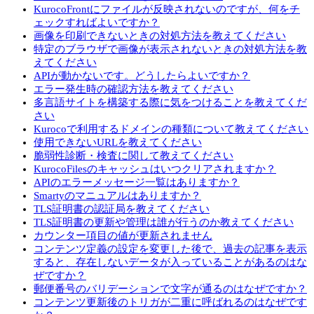
KurocoFrontにファイルが反映されないのですが、何をチ
ェックすればよいですか？
画像を印刷できないときの対処方法を教えてください
特定のブラウザで画像が表示されないときの対処方法を教
えてください
APIが動かないです。どうしたらよいですか？
エラー発生時の確認方法を教えてください
多言語サイトを構築する際に気をつけることを教えてくだ
さい
Kurocoで利用するドメインの種類について教えてください
使用できないURLを教えてください
脆弱性診断・検査に関して教えてください
KurocoFilesのキャッシュはいつクリアされますか？
APIのエラーメッセージ一覧はありますか？
Smartyのマニュアルはありますか？
TLS証明書の認証局を教えてください
TLS証明書の更新や管理は誰が行うのか教えてください
カウンター項目の値が更新されません
コンテンツ定義の設定を変更した後で、過去の記事を表示
すると、存在しないデータが入っていることがあるのはな
ぜですか？
郵便番号のバリデーションで文字が通るのはなぜですか？
コンテンツ更新後のトリガが二重に呼ばれるのはなぜです