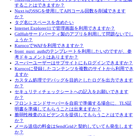
することはできますか？
Nuxt.jsのSSGを使用してAPIコール回数を削減できます
か？
タグ名にスペースを含めたい
Internet Explorer11で管理画面を利用できますか？
GitHubサードパーティ製のアプリを利用して問題ないでし
ょうか？
KurocoでWAFを利用できますか？
front_nuxt_authのテンプレートを利用したいのですが、参
考ドキュメントはありますか？
スーパーユーザーはサブサイトにもログインできますか？
Kurocoに登録したコンテンツを複数のサイトから利用でき
ますか
カスタム処理でデバッグを目的としたログを出力できます
か？
セキュリティチェックシートへの記入をお願いできます
か？
フロントエンドサーバーを自前で準備する場合に、TLS証
明書を準備してもらうことは出来ますか？
脆弱性検査のエビデンスを提供してもらうことはできます
か？
メール送信の料金はSendGridと契約していても発生します
か？