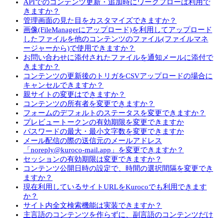
APIでのコンテンツ更新・追加時にワークフローは利用で
きますか？
管理画面の見た目をカスタマイズできますか？
画像(FileManagerにアップロード)を利用してアップロード
したファイルを他のコンテンツのファイル(ファイルマネ
ージャーから)で使用できますか？
お問い合わせに添付されたファイルを通知メールに添付で
きますか？
コンテンツの更新後のトリガをCSVアップロードの場合に
キャンセルできますか？
親サイトの変更はできますか？
コンテンツの所有者を変更できますか？
フォームのデフォルトのステータスを変更できますか？
プレビュートークンの有効期限を変更できますか
パスワードの最大・最小文字数を変更できますか
メール配信の際の送信元のメールアドレス
「noreply@kuroco-mail.app」を変更できますか？
セッションの有効期限は変更できますか？
コンテンツ公開日時の設定で、時間の選択間隔を変更でき
ますか？
現在利用しているサイトURLをKurocoでも利用できます
か？
サイト内全文検索機能は実装できますか？
主言語のコンテンツを作らずに、副言語のコンテンツだけ