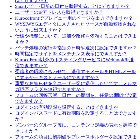
はできますか？
Smartyで、7日前の日付を取得することはできますか？
ユーザーのIPアドレスを取得できますか？
Kurocofrontでプレビュー用のページを出力できますか？
WYSIWYGエディタに入力されたソースが自動変換されな
いように出来ますか？
仕様や機能について、追加や改修を依頼することはできま
すか？
バッチ処理の実行を指定の日時や週次に設定できますか？
時間指定でサイトをメンテナンス表示にできますか？
KurocoFront以外のホスティングサービスにWebhookを送
信できますか？
受信者の環境に合わせて、送信するメールをHTMLメール
にするかテキストメールにできますか？
重要なお知らせを全ユーザー宛に送信したいです。メルマ
ガ拒否フラグを無視できますか？
フォームの回答形態「日付」の期間を、任意の期間で設定
できますか？
ログインの有効期限を設定することはできますか
ログインパスワードに有効期限を設定することはできます
か？
メンバーのグループ毎に、コンテンツ定義の表示を調整で
きますか？
フォームの項目に初期値やプレースホルダーを設定できま