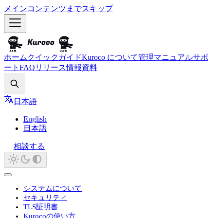
メインコンテンツまでスキップ
ホーム
クイックガイド
Kuroco について
管理マニュアル
サポ
ート
FAQ
リリース情報
資料
Search
日本語
English
日本語
相談する
システムについて
セキュリティ
TLS証明書
Kurocoの使い方