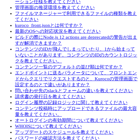
ーション仕様を教えてください
管理画面の推奨環境を教えてください
ファイルマネージャーで利用できるファイルの種類を教え
てください
kuroco_front.jsonとは何ですか？
最新のOSへの対応状況を教えてください
ビルドの際にNode.js 12 actions are deprecatedの警告が出ま
すが解消できますか？
コンテンツのIDが飛んでしまっていたり、1から始まって
いないことがあります。コンテンツのIDのカウントロジッ
クを教えてください。
コンテンツ一覧のデフォルトの並び順は何ですか？
エンドポイントに送るパラメータについて、フロントエン
ドからクエリでリクエストするのと、Kurocoの管理画面で
設定するのとで違いがありますか？
問い合わせ先のslackとフォームの違いを教えてください
請求書の発行日を教えてください
ログイン履歴の記録ロジックに関して教えてください
コンテンツ投稿時にアップロードできるファイルの最大容
量を教えてください。
オートログインの有効期間について教えてください
WHOISについて教えてください
アップデートのスケジュールを教えてください
パスワードの確認方法を教えてください