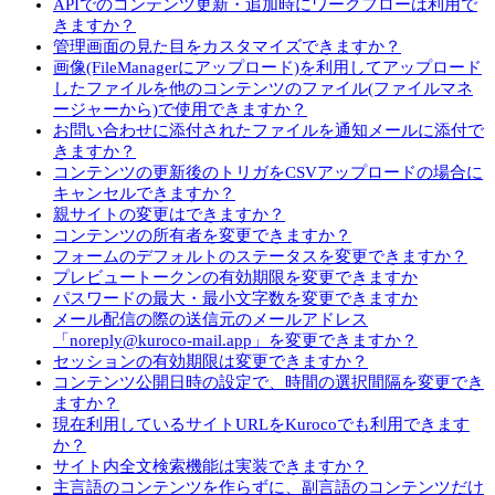
APIでのコンテンツ更新・追加時にワークフローは利用で
きますか？
管理画面の見た目をカスタマイズできますか？
画像(FileManagerにアップロード)を利用してアップロード
したファイルを他のコンテンツのファイル(ファイルマネ
ージャーから)で使用できますか？
お問い合わせに添付されたファイルを通知メールに添付で
きますか？
コンテンツの更新後のトリガをCSVアップロードの場合に
キャンセルできますか？
親サイトの変更はできますか？
コンテンツの所有者を変更できますか？
フォームのデフォルトのステータスを変更できますか？
プレビュートークンの有効期限を変更できますか
パスワードの最大・最小文字数を変更できますか
メール配信の際の送信元のメールアドレス
「noreply@kuroco-mail.app」を変更できますか？
セッションの有効期限は変更できますか？
コンテンツ公開日時の設定で、時間の選択間隔を変更でき
ますか？
現在利用しているサイトURLをKurocoでも利用できます
か？
サイト内全文検索機能は実装できますか？
主言語のコンテンツを作らずに、副言語のコンテンツだけ