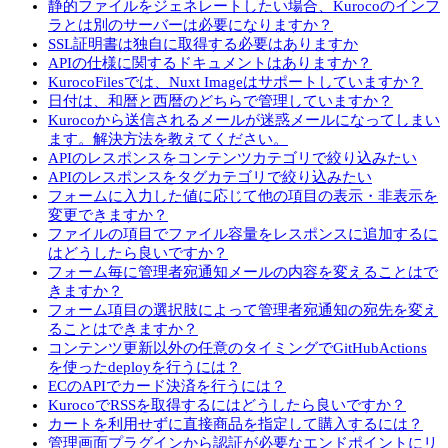
静的ファイルをジェネレートしたい場合、Kurocoのインフ
ラとは別のサーバーは必要になりますか？
SSL証明書は独自に取得する必要はありますか
APIの仕様に関するドキュメントはありますか？
KurocoFilesでは、Nuxt Imageはサポートしていますか？
日付は、和暦と西暦のどちらで管理していますか？
Kurocoから送信されるメールが迷惑メールになってしまい
ます。解決方法を教えてください。
APIのレスポンスをコンテンツカテゴリで絞り込みたい
APIのレスポンスをタグカテゴリで絞り込みたい
フォームに入力した値に応じて他の項目の表示・非表示を
変更できますか？
ファイルの項目でファイル容量をレスポンスに追加するに
はどうしたら良いですか？
フォーム毎に管理者宛通知メールの内容を変えることはで
きますか？
フォーム項目の選択肢によって管理者宛通知の宛先を変え
ることはできますか？
コンテンツ更新以外の任意のタイミングでGitHubActions
を使ったdeployを行うには？
ECのAPIでカード決済を行うには？
KurocoでRSSを取得するにはどうしたら良いですか？
カートを利用せずに直接商品を指定して購入するには？
管理画面プラグインから認証が必要なエンドポイントにリ