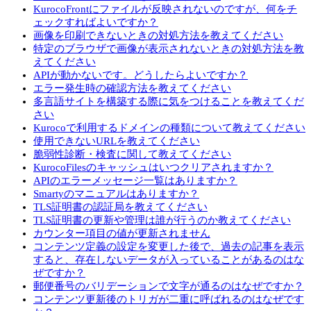
KurocoFrontにファイルが反映されないのですが、何をチ
ェックすればよいですか？
画像を印刷できないときの対処方法を教えてください
特定のブラウザで画像が表示されないときの対処方法を教
えてください
APIが動かないです。どうしたらよいですか？
エラー発生時の確認方法を教えてください
多言語サイトを構築する際に気をつけることを教えてくだ
さい
Kurocoで利用するドメインの種類について教えてください
使用できないURLを教えてください
脆弱性診断・検査に関して教えてください
KurocoFilesのキャッシュはいつクリアされますか？
APIのエラーメッセージ一覧はありますか？
Smartyのマニュアルはありますか？
TLS証明書の認証局を教えてください
TLS証明書の更新や管理は誰が行うのか教えてください
カウンター項目の値が更新されません
コンテンツ定義の設定を変更した後で、過去の記事を表示
すると、存在しないデータが入っていることがあるのはな
ぜですか？
郵便番号のバリデーションで文字が通るのはなぜですか？
コンテンツ更新後のトリガが二重に呼ばれるのはなぜです