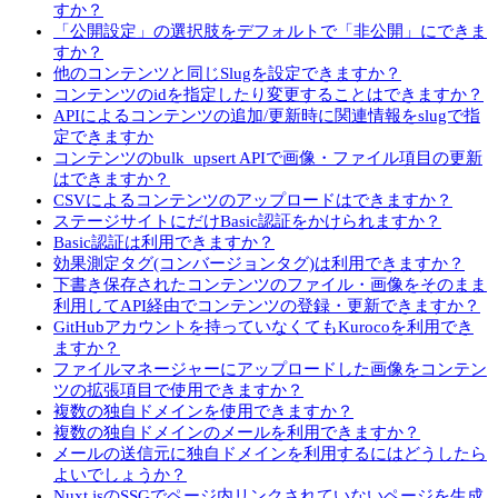
すか？
「公開設定」の選択肢をデフォルトで「非公開」にできま
すか？
他のコンテンツと同じSlugを設定できますか？
コンテンツのidを指定したり変更することはできますか？
APIによるコンテンツの追加/更新時に関連情報をslugで指
定できますか
コンテンツのbulk_upsert APIで画像・ファイル項目の更新
はできますか？
CSVによるコンテンツのアップロードはできますか？
ステージサイトにだけBasic認証をかけられますか？
Basic認証は利用できますか？
効果測定タグ(コンバージョンタグ)は利用できますか？
下書き保存されたコンテンツのファイル・画像をそのまま
利用してAPI経由でコンテンツの登録・更新できますか？
GitHubアカウントを持っていなくてもKurocoを利用でき
ますか？
ファイルマネージャーにアップロードした画像をコンテン
ツの拡張項目で使用できますか？
複数の独自ドメインを使用できますか？
複数の独自ドメインのメールを利用できますか？
メールの送信元に独自ドメインを利用するにはどうしたら
よいでしょうか？
Nuxt.jsのSSGでページ内リンクされていないページを生成