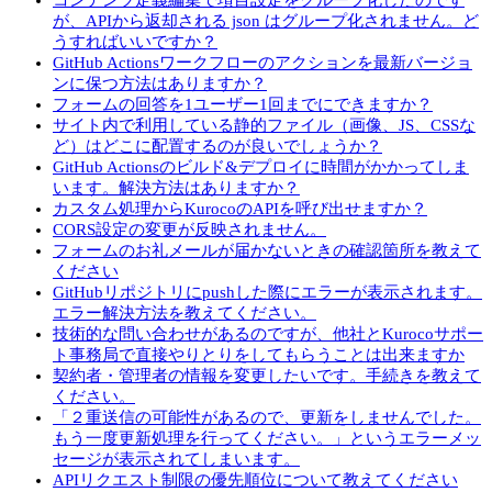
コンテンツ定義編集で項目設定をグループ化したのです
が、APIから返却される json はグループ化されません。ど
うすればいいですか？
GitHub Actionsワークフローのアクションを最新バージョ
ンに保つ方法はありますか？
フォームの回答を1ユーザー1回までにできますか？
サイト内で利用している静的ファイル（画像、JS、CSSな
ど）はどこに配置するのが良いでしょうか？
GitHub Actionsのビルド&デプロイに時間がかかってしま
います。解決方法はありますか？
カスタム処理からKurocoのAPIを呼び出せますか？
CORS設定の変更が反映されません。
フォームのお礼メールが届かないときの確認箇所を教えて
ください
GitHubリポジトリにpushした際にエラーが表示されます。
エラー解決方法を教えてください。
技術的な問い合わせがあるのですが、他社とKurocoサポー
ト事務局で直接やりとりをしてもらうことは出来ますか
契約者・管理者の情報を変更したいです。手続きを教えて
ください。
「２重送信の可能性があるので、更新をしませんでした。
もう一度更新処理を行ってください。」というエラーメッ
セージが表示されてしまいます。
APIリクエスト制限の優先順位について教えてください