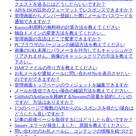
クエストを送るにはどうしたらいいですか？
APIをJSON以外のフォーマットでレスポンスできますか？
管理画面からメンバー登録した際にメールでパスワードを
通知できますか？
Kuroco利用料の無料枠の計算方法を教えてください
独自ドメインの変更方法を教えてください。
管理画面の言語はどこで変更できますか？
PCブラウザのバージョンの確認方法を教えてください
画像のURL末尾にパラメータを付与してもキャッシュがク
リアされません。画像のキャッシュクリアの方法を教えて
下さい。
HARファイルの作り方を教えてください
お礼メールや通知メールに問い合わせNoを表示させたい
のですができますか？
管理画面トップページのウィジェットを編集できますか
メールが送信できない場合の確認方法を教えてください。
GitHubのArtifactsを格納するStorageの容量を節約したいの
ですが、方法はありますか？
1つのページで複数のAPIからのレスポンスを得たい場合は
どうしたら良いですか？
記事の前後ページを取得するにはどうしたら良いですか？
Smarty エラーが発生しました。原因を教えてください。
問い合わせのお礼メールに、コンテンツの情報を紐づけで