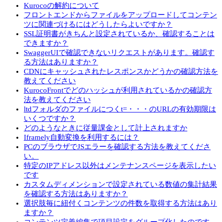
Kurocoの解約について
フロントエンドからファイルをアップロードしてコンテン
ツに関連づけるにはどうしたらよいですか？
SSL証明書がきちんと設定されているか、確認することは
できますか？
SwaggerUIで確認できないリクエストがあります。確認す
る方法はありますか？
CDNにキャッシュされたレスポンスかどうかの確認方法を
教えてください
KurocoFrontでどのハッシュが利用されているかの確認方
法を教えてください
ltdフォルダのファイルにつくt=・・・のURLの有効期限は
いくつですか？
どのようなときに従量課金として計上されますか
Iframely自動変換を利用するには？
PCのブラウザでJSエラーを確認する方法を教えてくださ
い。
特定のIPアドレス以外はメンテナンスページを表示したい
です
カスタムディメンションで設定されている数値の集計結果
を確認する方法はありますか？
選択肢毎に紐付くコンテンツの件数を取得する方法はあり
ますか？