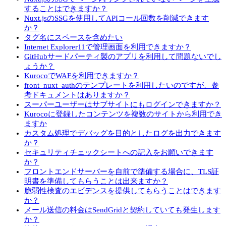
することはできますか？
Nuxt.jsのSSGを使用してAPIコール回数を削減できます
か？
タグ名にスペースを含めたい
Internet Explorer11で管理画面を利用できますか？
GitHubサードパーティ製のアプリを利用して問題ないでし
ょうか？
KurocoでWAFを利用できますか？
front_nuxt_authのテンプレートを利用したいのですが、参
考ドキュメントはありますか？
スーパーユーザーはサブサイトにもログインできますか？
Kurocoに登録したコンテンツを複数のサイトから利用でき
ますか
カスタム処理でデバッグを目的としたログを出力できます
か？
セキュリティチェックシートへの記入をお願いできます
か？
フロントエンドサーバーを自前で準備する場合に、TLS証
明書を準備してもらうことは出来ますか？
脆弱性検査のエビデンスを提供してもらうことはできます
か？
メール送信の料金はSendGridと契約していても発生します
か？