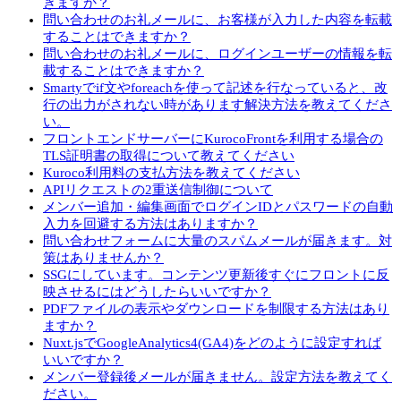
きますか？
問い合わせのお礼メールに、お客様が入力した内容を転載
することはできますか？
問い合わせのお礼メールに、ログインユーザーの情報を転
載することはできますか？
Smartyでif文やforeachを使って記述を行なっていると、改
行の出力がされない時があります解決方法を教えてくださ
い。
フロントエンドサーバーにKurocoFrontを利用する場合の
TLS証明書の取得について教えてください
Kuroco利用料の支払方法を教えてください
APIリクエストの2重送信制御について
メンバー追加・編集画面でログインIDとパスワードの自動
入力を回避する方法はありますか？
問い合わせフォームに大量のスパムメールが届きます。対
策はありませんか？
SSGにしています。コンテンツ更新後すぐにフロントに反
映させるにはどうしたらいいですか？
PDFファイルの表示やダウンロードを制限する方法はあり
ますか？
Nuxt.jsでGoogleAnalytics4(GA4)をどのように設定すれば
いいですか？
メンバー登録後メールが届きません。設定方法を教えてく
ださい。