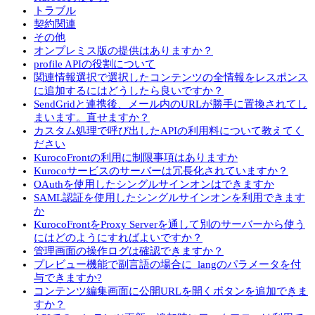
トラブル
契約関連
その他
オンプレミス版の提供はありますか？
profile APIの役割について
関連情報選択で選択したコンテンツの全情報をレスポンス
に追加するにはどうしたら良いですか？
SendGridと連携後、メール内のURLが勝手に置換されてし
まいます。直せますか？
カスタム処理で呼び出したAPIの利用料について教えてく
ださい
KurocoFrontの利用に制限事項はありますか
Kurocoサービスのサーバーは冗長化されていますか？
OAuthを使用したシングルサインオンはできますか
SAML認証を使用したシングルサインオンを利用できます
か
KurocoFrontをProxy Serverを通して別のサーバーから使う
にはどのようにすればよいですか？
管理画面の操作ログは確認できますか？
プレビュー機能で副言語の場合に_langのパラメータを付
与できますか?
コンテンツ編集画面に公開URLを開くボタンを追加できま
すか？