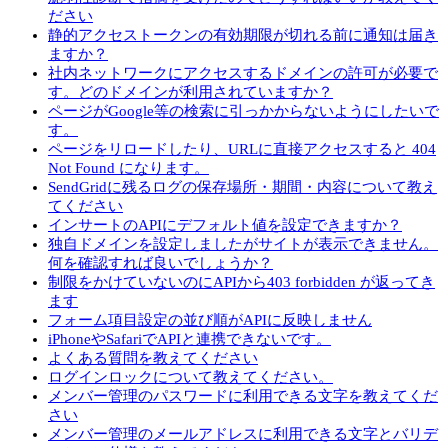
ださい
静的アクセストークンの有効期限が切れる前に通知は届き
ますか？
社内ネットワークにアクセスするドメインの許可が必要で
す。どのドメインが利用されていますか？
ページがGoogle等の検索に引っかからないようにしたいで
す。
ページをリロードしたり、URLに直接アクセスすると 404
Not Found になります。
SendGridに残るログの保存場所・期間・内容について教え
てください
インサートのAPIにデフォルト値を設定できますか？
独自ドメインを設定しましたがサイトが表示できません。
何を確認すれば良いでしょうか？
制限をかけていないのにAPIから403 forbidden が返ってき
ます
フォーム項目設定の並び順がAPIに反映しません
iPhoneやSafariでAPIと連携できないです。
よくある質問を教えてください
ログインロックについて教えてください。
メンバー管理のパスワードに利用できる文字を教えてくだ
さい
メンバー管理のメールアドレスに利用できる文字とバリデ