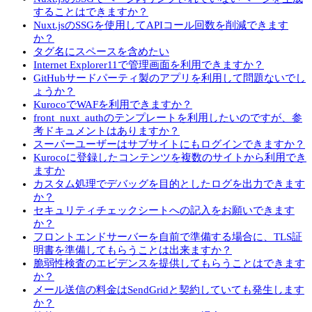
することはできますか？
Nuxt.jsのSSGを使用してAPIコール回数を削減できます
か？
タグ名にスペースを含めたい
Internet Explorer11で管理画面を利用できますか？
GitHubサードパーティ製のアプリを利用して問題ないでし
ょうか？
KurocoでWAFを利用できますか？
front_nuxt_authのテンプレートを利用したいのですが、参
考ドキュメントはありますか？
スーパーユーザーはサブサイトにもログインできますか？
Kurocoに登録したコンテンツを複数のサイトから利用でき
ますか
カスタム処理でデバッグを目的としたログを出力できます
か？
セキュリティチェックシートへの記入をお願いできます
か？
フロントエンドサーバーを自前で準備する場合に、TLS証
明書を準備してもらうことは出来ますか？
脆弱性検査のエビデンスを提供してもらうことはできます
か？
メール送信の料金はSendGridと契約していても発生します
か？