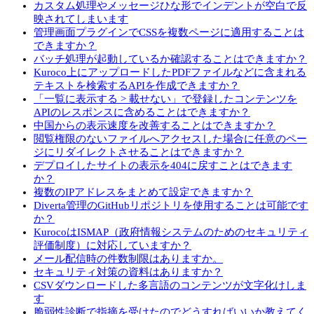
カスタム処理やメッセージひな形でインデントが空白で反
映されてしまいます
管理画面プラグインでCSSを複数ページに適用することは
できますか？
バッチ処理が起動しているか確認することはできますか？
Kuroco上にアップロードしたPDFファイルなどに含まれる
テキストを検索するAPIを作成できますか？
「一覧に表示する > 載せない」で登録したコンテンツを
APIのレスポンスに含めることはできますか？
中国からの表示速度を改善することはできますか？
閲覧権限のないファイルへアクセスした場合に任意のペー
ジにリダイレクトさせることはできますか？
デプロイしたサイトの表示を404に戻すことはできます
か？
複数のIPアドレスをまとめて設定できますか？
Diverta管理のGitHubリポジトリを使用することは可能です
か？
KurocoはISMAP（政府情報システムのためのセキュリティ
評価制度）に対応していますか？
メール配信時の件数制限はありますか。
セキュリティ対策の資料はありますか？
CSVダウンロードした多言語のコンテンツが文字化けしま
す
脆弱性診断で指摘を受けたのでどうすればいいか教えてく