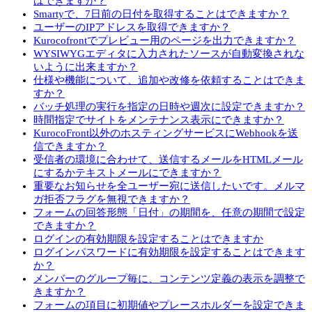
はできますか？
Smartyで、7日前の日付を取得することはできますか？
ユーザーのIPアドレスを取得できますか？
Kurocofrontでプレビュー用のページを出力できますか？
WYSIWYGエディタに入力されたソースが自動変換されな
いように出来ますか？
仕様や機能について、追加や改修を依頼することはできま
すか？
バッチ処理の実行を指定の日時や週次に設定できますか？
時間指定でサイトをメンテナンス表示にできますか？
KurocoFront以外のホスティングサービスにWebhookを送
信できますか？
受信者の環境に合わせて、送信するメールをHTMLメール
にするかテキストメールにできますか？
重要なお知らせを全ユーザー宛に送信したいです。メルマ
ガ拒否フラグを無視できますか？
フォームの回答形態「日付」の期間を、任意の期間で設定
できますか？
ログインの有効期限を設定することはできますか
ログインパスワードに有効期限を設定することはできます
か？
メンバーのグループ毎に、コンテンツ定義の表示を調整で
きますか？
フォームの項目に初期値やプレースホルダーを設定できま