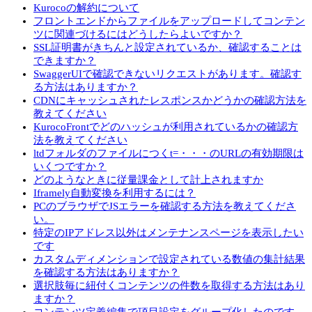
Kurocoの解約について
フロントエンドからファイルをアップロードしてコンテン
ツに関連づけるにはどうしたらよいですか？
SSL証明書がきちんと設定されているか、確認することは
できますか？
SwaggerUIで確認できないリクエストがあります。確認す
る方法はありますか？
CDNにキャッシュされたレスポンスかどうかの確認方法を
教えてください
KurocoFrontでどのハッシュが利用されているかの確認方
法を教えてください
ltdフォルダのファイルにつくt=・・・のURLの有効期限は
いくつですか？
どのようなときに従量課金として計上されますか
Iframely自動変換を利用するには？
PCのブラウザでJSエラーを確認する方法を教えてくださ
い。
特定のIPアドレス以外はメンテナンスページを表示したい
です
カスタムディメンションで設定されている数値の集計結果
を確認する方法はありますか？
選択肢毎に紐付くコンテンツの件数を取得する方法はあり
ますか？