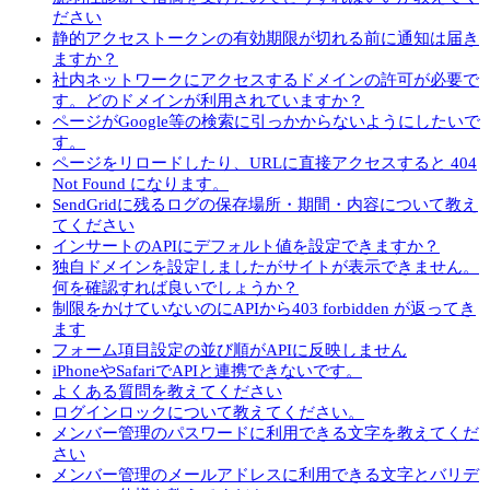
ださい
静的アクセストークンの有効期限が切れる前に通知は届き
ますか？
社内ネットワークにアクセスするドメインの許可が必要で
す。どのドメインが利用されていますか？
ページがGoogle等の検索に引っかからないようにしたいで
す。
ページをリロードしたり、URLに直接アクセスすると 404
Not Found になります。
SendGridに残るログの保存場所・期間・内容について教え
てください
インサートのAPIにデフォルト値を設定できますか？
独自ドメインを設定しましたがサイトが表示できません。
何を確認すれば良いでしょうか？
制限をかけていないのにAPIから403 forbidden が返ってき
ます
フォーム項目設定の並び順がAPIに反映しません
iPhoneやSafariでAPIと連携できないです。
よくある質問を教えてください
ログインロックについて教えてください。
メンバー管理のパスワードに利用できる文字を教えてくだ
さい
メンバー管理のメールアドレスに利用できる文字とバリデ