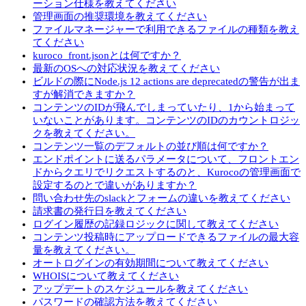
ーション仕様を教えてください
管理画面の推奨環境を教えてください
ファイルマネージャーで利用できるファイルの種類を教え
てください
kuroco_front.jsonとは何ですか？
最新のOSへの対応状況を教えてください
ビルドの際にNode.js 12 actions are deprecatedの警告が出ま
すが解消できますか？
コンテンツのIDが飛んでしまっていたり、1から始まって
いないことがあります。コンテンツのIDのカウントロジッ
クを教えてください。
コンテンツ一覧のデフォルトの並び順は何ですか？
エンドポイントに送るパラメータについて、フロントエン
ドからクエリでリクエストするのと、Kurocoの管理画面で
設定するのとで違いがありますか？
問い合わせ先のslackとフォームの違いを教えてください
請求書の発行日を教えてください
ログイン履歴の記録ロジックに関して教えてください
コンテンツ投稿時にアップロードできるファイルの最大容
量を教えてください。
オートログインの有効期間について教えてください
WHOISについて教えてください
アップデートのスケジュールを教えてください
パスワードの確認方法を教えてください