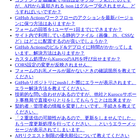
コンテンツ定義編集で項目設定をグループ化したのです
が、APIから返却される json はグループ化されません。ど
うすればいいですか？
GitHub Actionsワークフローのアクションを最新バージョ
ンに保つ方法はありますか？
フォームの回答を1ユーザー1回までにできますか？
サイト内で利用している静的ファイル（画像、JS、CSSな
ど）はどこに配置するのが良いでしょうか？
GitHub Actionsのビルド&デプロイに時間がかかってしま
います。解決方法はありますか？
カスタム処理からKurocoのAPIを呼び出せますか？
CORS設定の変更が反映されません。
フォームのお礼メールが届かないときの確認箇所を教えて
ください
GitHubリポジトリにpushした際にエラーが表示されます。
エラー解決方法を教えてください。
技術的な問い合わせがあるのですが、他社とKurocoサポー
ト事務局で直接やりとりをしてもらうことは出来ますか
契約者・管理者の情報を変更したいです。手続きを教えて
ください。
「２重送信の可能性があるので、更新をしませんでした。
もう一度更新処理を行ってください。」というエラーメッ
セージが表示されてしまいます。
APIリクエスト制限の優先順位について教えてください