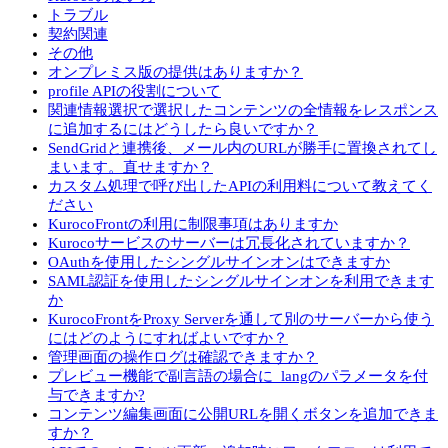
トラブル
契約関連
その他
オンプレミス版の提供はありますか？
profile APIの役割について
関連情報選択で選択したコンテンツの全情報をレスポンス
に追加するにはどうしたら良いですか？
SendGridと連携後、メール内のURLが勝手に置換されてし
まいます。直せますか？
カスタム処理で呼び出したAPIの利用料について教えてく
ださい
KurocoFrontの利用に制限事項はありますか
Kurocoサービスのサーバーは冗長化されていますか？
OAuthを使用したシングルサインオンはできますか
SAML認証を使用したシングルサインオンを利用できます
か
KurocoFrontをProxy Serverを通して別のサーバーから使う
にはどのようにすればよいですか？
管理画面の操作ログは確認できますか？
プレビュー機能で副言語の場合に_langのパラメータを付
与できますか?
コンテンツ編集画面に公開URLを開くボタンを追加できま
すか？