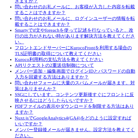
きますか？
問い合わせのお礼メールに、お客様が入力した内容を転載
することはできますか？
問い合わせのお礼メールに、ログインユーザーの情報を転
載することはできますか？
Smartyでif文やforeachを使って記述を行なっていると、改
行の出力がされない時があります解決方法を教えてくださ
い。
フロントエンドサーバーにKurocoFrontを利用する場合の
TLS証明書の取得について教えてください
Kuroco利用料の支払方法を教えてください
APIリクエストの2重送信制御について
メンバー追加・編集画面でログインIDとパスワードの自動
入力を回避する方法はありますか？
問い合わせフォームに大量のスパムメールが届きます。対
策はありませんか？
SSGにしています。コンテンツ更新後すぐにフロントに反
映させるにはどうしたらいいですか？
PDFファイルの表示やダウンロードを制限する方法はあり
ますか？
Nuxt.jsでGoogleAnalytics4(GA4)をどのように設定すれば
いいですか？
メンバー登録後メールが届きません。設定方法を教えてく
ださい。