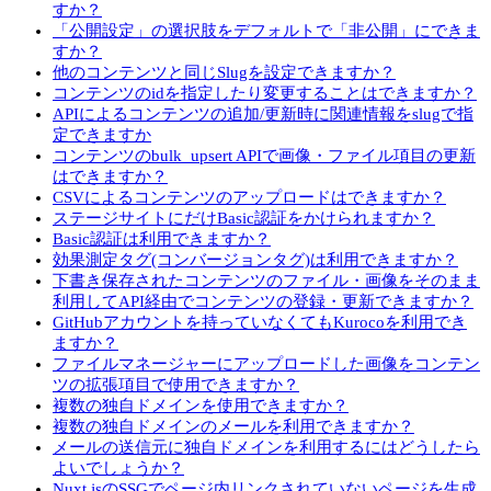
すか？
「公開設定」の選択肢をデフォルトで「非公開」にできま
すか？
他のコンテンツと同じSlugを設定できますか？
コンテンツのidを指定したり変更することはできますか？
APIによるコンテンツの追加/更新時に関連情報をslugで指
定できますか
コンテンツのbulk_upsert APIで画像・ファイル項目の更新
はできますか？
CSVによるコンテンツのアップロードはできますか？
ステージサイトにだけBasic認証をかけられますか？
Basic認証は利用できますか？
効果測定タグ(コンバージョンタグ)は利用できますか？
下書き保存されたコンテンツのファイル・画像をそのまま
利用してAPI経由でコンテンツの登録・更新できますか？
GitHubアカウントを持っていなくてもKurocoを利用でき
ますか？
ファイルマネージャーにアップロードした画像をコンテン
ツの拡張項目で使用できますか？
複数の独自ドメインを使用できますか？
複数の独自ドメインのメールを利用できますか？
メールの送信元に独自ドメインを利用するにはどうしたら
よいでしょうか？
Nuxt.jsのSSGでページ内リンクされていないページを生成