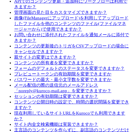
APIでのコンテンツ更新・追加時にワークフローは利用で
きますか？
管理画面の見た目をカスタマイズできますか？
画像(FileManagerにアップロード)を利用してアップロード
したファイルを他のコンテンツのファイル(ファイルマネ
ージャーから)で使用できますか？
お問い合わせに添付されたファイルを通知メールに添付で
きますか？
コンテンツの更新後のトリガをCSVアップロードの場合に
キャンセルできますか？
親サイトの変更はできますか？
コンテンツの所有者を変更できますか？
フォームのデフォルトのステータスを変更できますか？
プレビュートークンの有効期限を変更できますか
パスワードの最大・最小文字数を変更できますか
メール配信の際の送信元のメールアドレス
「noreply@kuroco-mail.app」を変更できますか？
セッションの有効期限は変更できますか？
コンテンツ公開日時の設定で、時間の選択間隔を変更でき
ますか？
現在利用しているサイトURLをKurocoでも利用できます
か？
サイト内全文検索機能は実装できますか？
主言語のコンテンツを作らずに、副言語のコンテンツだけ