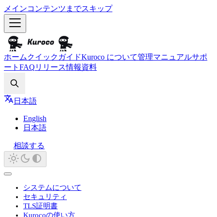
メインコンテンツまでスキップ
ホーム
クイックガイド
Kuroco について
管理マニュアル
サポ
ート
FAQ
リリース情報
資料
Search
日本語
English
日本語
相談する
システムについて
セキュリティ
TLS証明書
Kurocoの使い方