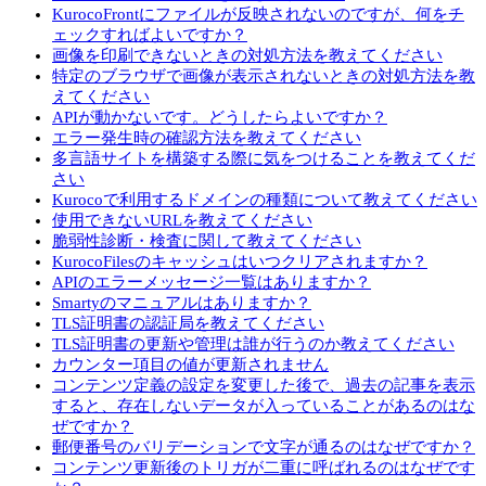
KurocoFrontにファイルが反映されないのですが、何をチ
ェックすればよいですか？
画像を印刷できないときの対処方法を教えてください
特定のブラウザで画像が表示されないときの対処方法を教
えてください
APIが動かないです。どうしたらよいですか？
エラー発生時の確認方法を教えてください
多言語サイトを構築する際に気をつけることを教えてくだ
さい
Kurocoで利用するドメインの種類について教えてください
使用できないURLを教えてください
脆弱性診断・検査に関して教えてください
KurocoFilesのキャッシュはいつクリアされますか？
APIのエラーメッセージ一覧はありますか？
Smartyのマニュアルはありますか？
TLS証明書の認証局を教えてください
TLS証明書の更新や管理は誰が行うのか教えてください
カウンター項目の値が更新されません
コンテンツ定義の設定を変更した後で、過去の記事を表示
すると、存在しないデータが入っていることがあるのはな
ぜですか？
郵便番号のバリデーションで文字が通るのはなぜですか？
コンテンツ更新後のトリガが二重に呼ばれるのはなぜです