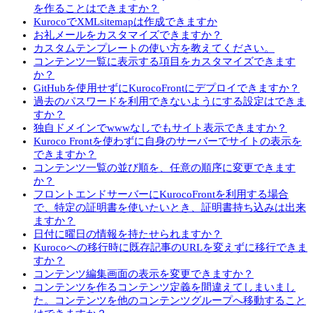
を作ることはできますか？
KurocoでXMLsitemapは作成できますか
お礼メールをカスタマイズできますか？
カスタムテンプレートの使い方を教えてください。
コンテンツ一覧に表示する項目をカスタマイズできます
か？
GitHubを使用せずにKurocoFrontにデプロイできますか？
過去のパスワードを利用できないようにする設定はできま
すか？
独自ドメインでwwwなしでもサイト表示できますか？
Kuroco Frontを使わずに自身のサーバーでサイトの表示を
できますか？
コンテンツ一覧の並び順を、任意の順序に変更できます
か？
フロントエンドサーバーにKurocoFrontを利用する場合
で、特定の証明書を使いたいとき、証明書持ち込みは出来
ますか？
日付に曜日の情報を持たせられますか？
Kurocoへの移行時に既存記事のURLを変えずに移行できま
すか？
コンテンツ編集画面の表示を変更できますか？
コンテンツを作るコンテンツ定義を間違えてしまいまし
た。コンテンツを他のコンテンツグループへ移動すること