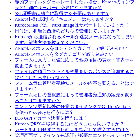
静的ファイルをジェネレートしたい場合、Kurocoのインフ
ラとは別のサーバーは必要になりますか？
SSL証明書は独自に取得する必要はありますか
APIの仕様に関するドキュメントはありますか？
KurocoFilesでは、Nuxt Imageはサポートしていますか？
日付は、和暦と西暦のどちらで管理していますか？
Kurocoから送信されるメールが迷惑メールになってしまい
ます。解決方法を教えてください。
APIのレスポンスをコンテンツカテゴリで絞り込みたい
APIのレスポンスをタグカテゴリで絞り込みたい
フォームに入力した値に応じて他の項目の表示・非表示を
変更できますか？
ファイルの項目でファイル容量をレスポンスに追加するに
はどうしたら良いですか？
フォーム毎に管理者宛通知メールの内容を変えることはで
きますか？
フォーム項目の選択肢によって管理者宛通知の宛先を変え
ることはできますか？
コンテンツ更新以外の任意のタイミングでGitHubActions
を使ったdeployを行うには？
ECのAPIでカード決済を行うには？
KurocoでRSSを取得するにはどうしたら良いですか？
カートを利用せずに直接商品を指定して購入するには？
管理画面プラグインから認証が必要なエンドポイントにリ