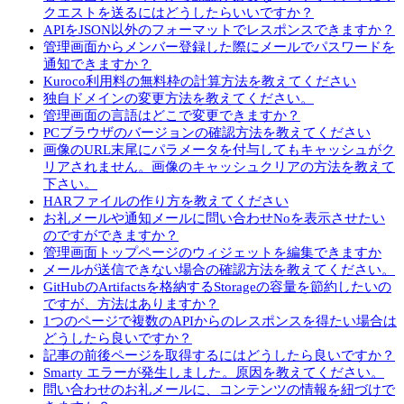
クエストを送るにはどうしたらいいですか？
APIをJSON以外のフォーマットでレスポンスできますか？
管理画面からメンバー登録した際にメールでパスワードを
通知できますか？
Kuroco利用料の無料枠の計算方法を教えてください
独自ドメインの変更方法を教えてください。
管理画面の言語はどこで変更できますか？
PCブラウザのバージョンの確認方法を教えてください
画像のURL末尾にパラメータを付与してもキャッシュがク
リアされません。画像のキャッシュクリアの方法を教えて
下さい。
HARファイルの作り方を教えてください
お礼メールや通知メールに問い合わせNoを表示させたい
のですができますか？
管理画面トップページのウィジェットを編集できますか
メールが送信できない場合の確認方法を教えてください。
GitHubのArtifactsを格納するStorageの容量を節約したいの
ですが、方法はありますか？
1つのページで複数のAPIからのレスポンスを得たい場合は
どうしたら良いですか？
記事の前後ページを取得するにはどうしたら良いですか？
Smarty エラーが発生しました。原因を教えてください。
問い合わせのお礼メールに、コンテンツの情報を紐づけで