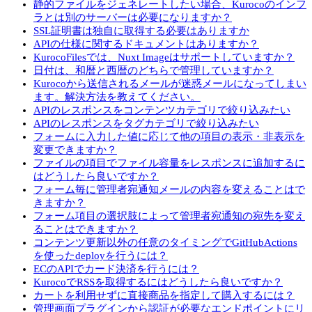
静的ファイルをジェネレートしたい場合、Kurocoのインフ
ラとは別のサーバーは必要になりますか？
SSL証明書は独自に取得する必要はありますか
APIの仕様に関するドキュメントはありますか？
KurocoFilesでは、Nuxt Imageはサポートしていますか？
日付は、和暦と西暦のどちらで管理していますか？
Kurocoから送信されるメールが迷惑メールになってしまい
ます。解決方法を教えてください。
APIのレスポンスをコンテンツカテゴリで絞り込みたい
APIのレスポンスをタグカテゴリで絞り込みたい
フォームに入力した値に応じて他の項目の表示・非表示を
変更できますか？
ファイルの項目でファイル容量をレスポンスに追加するに
はどうしたら良いですか？
フォーム毎に管理者宛通知メールの内容を変えることはで
きますか？
フォーム項目の選択肢によって管理者宛通知の宛先を変え
ることはできますか？
コンテンツ更新以外の任意のタイミングでGitHubActions
を使ったdeployを行うには？
ECのAPIでカード決済を行うには？
KurocoでRSSを取得するにはどうしたら良いですか？
カートを利用せずに直接商品を指定して購入するには？
管理画面プラグインから認証が必要なエンドポイントにリ