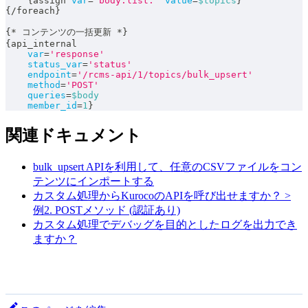
{
assign 
var
=
'body.list.'
value
=
$topics
}
{
/
foreach
}
{
*
 コンテンツの一括更新 
*
}
{
api_internal
var
=
'response'
status_var
=
'status'
endpoint
=
'/rcms-api/1/topics/bulk_upsert'
method
=
'POST'
queries
=
$body
member_id
=
1
}
関連ドキュメント
bulk_upsert APIを利用して、任意のCSVファイルをコン
テンツにインポートする
カスタム処理からKurocoのAPIを呼び出せますか？ >
例2. POSTメソッド (認証あり)
カスタム処理でデバッグを目的としたログを出力でき
ますか？