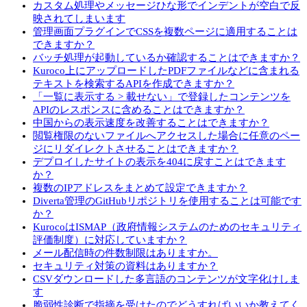
カスタム処理やメッセージひな形でインデントが空白で反
映されてしまいます
管理画面プラグインでCSSを複数ページに適用することは
できますか？
バッチ処理が起動しているか確認することはできますか？
Kuroco上にアップロードしたPDFファイルなどに含まれる
テキストを検索するAPIを作成できますか？
「一覧に表示する > 載せない」で登録したコンテンツを
APIのレスポンスに含めることはできますか？
中国からの表示速度を改善することはできますか？
閲覧権限のないファイルへアクセスした場合に任意のペー
ジにリダイレクトさせることはできますか？
デプロイしたサイトの表示を404に戻すことはできます
か？
複数のIPアドレスをまとめて設定できますか？
Diverta管理のGitHubリポジトリを使用することは可能です
か？
KurocoはISMAP（政府情報システムのためのセキュリティ
評価制度）に対応していますか？
メール配信時の件数制限はありますか。
セキュリティ対策の資料はありますか？
CSVダウンロードした多言語のコンテンツが文字化けしま
す
脆弱性診断で指摘を受けたのでどうすればいいか教えてく