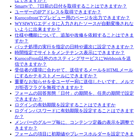
はできますか？
Smartyで、7日前の日付を取得することはできますか？
ユーザーのIPアドレスを取得できますか？
Kurocofrontでプレビュー用のページを出力できますか？
WYSIWYGエディタに入力されたソースが自動変換されな
いように出来ますか？
仕様や機能について、追加や改修を依頼することはできま
すか？
バッチ処理の実行を指定の日時や週次に設定できますか？
時間指定でサイトをメンテナンス表示にできますか？
KurocoFront以外のホスティングサービスにWebhookを送
信できますか？
受信者の環境に合わせて、送信するメールをHTMLメール
にするかテキストメールにできますか？
重要なお知らせを全ユーザー宛に送信したいです。メルマ
ガ拒否フラグを無視できますか？
フォームの回答形態「日付」の期間を、任意の期間で設定
できますか？
ログインの有効期限を設定することはできますか
ログインパスワードに有効期限を設定することはできます
か？
メンバーのグループ毎に、コンテンツ定義の表示を調整で
きますか？
フォームの項目に初期値やプレースホルダーを設定できま