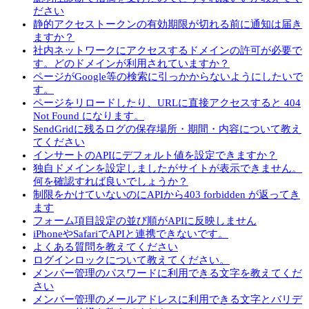
ださい
静的アクセストークンの有効期限が切れる前に通知は届き
ますか？
社内ネットワークにアクセスするドメインの許可が必要で
す。どのドメインが利用されていますか？
ページがGoogle等の検索に引っかからないようにしたいで
す。
ページをリロードしたり、URLに直接アクセスすると 404
Not Found になります。
SendGridに残るログの保存場所・期間・内容について教え
てください
インサートのAPIにデフォルト値を設定できますか？
独自ドメインを設定しましたがサイトが表示できません。
何を確認すれば良いでしょうか？
制限をかけていないのにAPIから403 forbidden が返ってき
ます
フォーム項目設定の並び順がAPIに反映しません
iPhoneやSafariでAPIと連携できないです。
よくある質問を教えてください
ログインロックについて教えてください。
メンバー管理のパスワードに利用できる文字を教えてくだ
さい
メンバー管理のメールアドレスに利用できる文字とバリデ