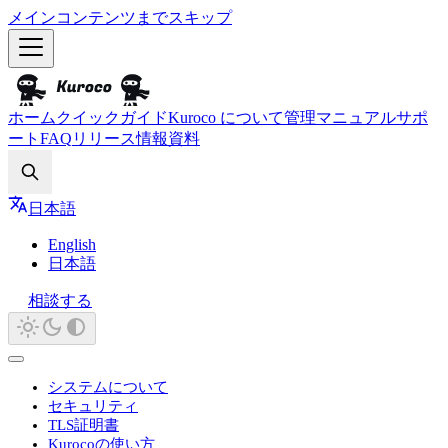
メインコンテンツまでスキップ
ホーム
クイックガイド
Kuroco について
管理マニュアル
サポ
ート
FAQ
リリース情報
資料
Search
日本語
English
日本語
相談する
システムについて
セキュリティ
TLS証明書
Kurocoの使い方