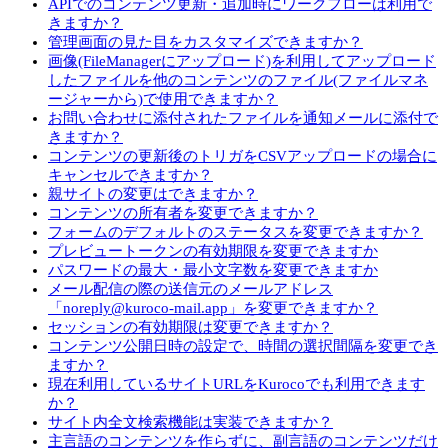
APIでのコンテンツ更新・追加時にワークフローは利用で
きますか？
管理画面の見た目をカスタマイズできますか？
画像(FileManagerにアップロード)を利用してアップロード
したファイルを他のコンテンツのファイル(ファイルマネ
ージャーから)で使用できますか？
お問い合わせに添付されたファイルを通知メールに添付で
きますか？
コンテンツの更新後のトリガをCSVアップロードの場合に
キャンセルできますか？
親サイトの変更はできますか？
コンテンツの所有者を変更できますか？
フォームのデフォルトのステータスを変更できますか？
プレビュートークンの有効期限を変更できますか
パスワードの最大・最小文字数を変更できますか
メール配信の際の送信元のメールアドレス
「noreply@kuroco-mail.app」を変更できますか？
セッションの有効期限は変更できますか？
コンテンツ公開日時の設定で、時間の選択間隔を変更でき
ますか？
現在利用しているサイトURLをKurocoでも利用できます
か？
サイト内全文検索機能は実装できますか？
主言語のコンテンツを作らずに、副言語のコンテンツだけ