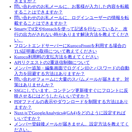
きますか？
問い合わせのお礼メールに、お客様が入力した内容を転載
することはできますか？
問い合わせのお礼メールに、ログインユーザーの情報を転
載することはできますか？
Smartyでif文やforeachを使って記述を行なっていると、改
行の出力がされない時があります解決方法を教えてくださ
い。
フロントエンドサーバーにKurocoFrontを利用する場合の
TLS証明書の取得について教えてください
Kuroco利用料の支払方法を教えてください
APIリクエストの2重送信制御について
メンバー追加・編集画面でログインIDとパスワードの自動
入力を回避する方法はありますか？
問い合わせフォームに大量のスパムメールが届きます。対
策はありませんか？
SSGにしています。コンテンツ更新後すぐにフロントに反
映させるにはどうしたらいいですか？
PDFファイルの表示やダウンロードを制限する方法はあり
ますか？
Nuxt.jsでGoogleAnalytics4(GA4)をどのように設定すれば
いいですか？
メンバー登録後メールが届きません。設定方法を教えてく
ださい。