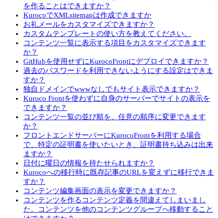
を作ることはできますか？
KurocoでXMLsitemapは作成できますか
お礼メールをカスタマイズできますか？
カスタムテンプレートの使い方を教えてください。
コンテンツ一覧に表示する項目をカスタマイズできます
か？
GitHubを使用せずにKurocoFrontにデプロイできますか？
過去のパスワードを利用できないようにする設定はできま
すか？
独自ドメインでwwwなしでもサイト表示できますか？
Kuroco Frontを使わずに自身のサーバーでサイトの表示を
できますか？
コンテンツ一覧の並び順を、任意の順序に変更できます
か？
フロントエンドサーバーにKurocoFrontを利用する場合
で、特定の証明書を使いたいとき、証明書持ち込みは出来
ますか？
日付に曜日の情報を持たせられますか？
Kurocoへの移行時に既存記事のURLを変えずに移行できま
すか？
コンテンツ編集画面の表示を変更できますか？
コンテンツを作るコンテンツ定義を間違えてしまいまし
た。コンテンツを他のコンテンツグループへ移動すること