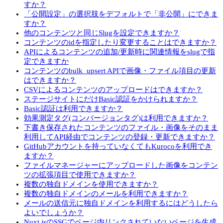
すか？
「公開設定」の選択肢をデフォルトで「非公開」にできま
すか？
他のコンテンツと同じSlugを設定できますか？
コンテンツのidを指定したり変更することはできますか？
APIによるコンテンツの追加/更新時に関連情報をslugで指
定できますか
コンテンツのbulk_upsert APIで画像・ファイル項目の更新
はできますか？
CSVによるコンテンツのアップロードはできますか？
ステージサイトにだけBasic認証をかけられますか？
Basic認証は利用できますか？
効果測定タグ(コンバージョンタグ)は利用できますか？
下書き保存されたコンテンツのファイル・画像をそのまま
利用してAPI経由でコンテンツの登録・更新できますか？
GitHubアカウントを持っていなくてもKurocoを利用でき
ますか？
ファイルマネージャーにアップロードした画像をコンテン
ツの拡張項目で使用できますか？
複数の独自ドメインを使用できますか？
複数の独自ドメインのメールを利用できますか？
メールの送信元に独自ドメインを利用するにはどうしたら
よいでしょうか？
Nuxt.jsのSSGでページ内リンクされていないページを生成