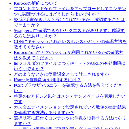
Kurocoの解約について
フロントエンドからファイルをアップロードしてコンテン
ツに関連づけるにはどうしたらよいですか？
SSL証明書がきちんと設定されているか、確認することは
できますか？
SwaggerUIで確認できないリクエストがあります。確認す
る方法はありますか？
CDNにキャッシュされたレスポンスかどうかの確認方法を
教えてください
KurocoFrontでどのハッシュが利用されているかの確認方
法を教えてください
ltdフォルダのファイルにつくt=・・・のURLの有効期限は
いくつですか？
どのようなときに従量課金として計上されますか
Iframely自動変換を利用するには？
PCのブラウザでJSエラーを確認する方法を教えてくださ
い。
特定のIPアドレス以外はメンテナンスページを表示したい
です
カスタムディメンションで設定されている数値の集計結果
を確認する方法はありますか？
選択肢毎に紐付くコンテンツの件数を取得する方法はあり
ますか？