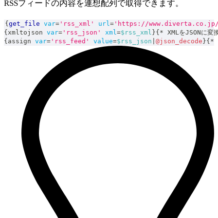
RSSフィードの内容を連想配列で取得できます。
{
get_file
var
=
'rss_xml'
url
=
'https://www.diverta.co.jp
{
xmltojson 
var
=
'rss_json'
xml
=
$rss_xml
}
{
*
 XMLをJSONに変
{
assign 
var
=
'rss_feed'
value
=
$rss_json
|
@json_decode
}
{
*