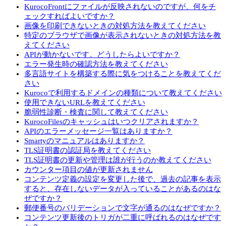
KurocoFrontにファイルが反映されないのですが、何をチ
ェックすればよいですか？
画像を印刷できないときの対処方法を教えてください
特定のブラウザで画像が表示されないときの対処方法を教
えてください
APIが動かないです。どうしたらよいですか？
エラー発生時の確認方法を教えてください
多言語サイトを構築する際に気をつけることを教えてくだ
さい
Kurocoで利用するドメインの種類について教えてください
使用できないURLを教えてください
脆弱性診断・検査に関して教えてください
KurocoFilesのキャッシュはいつクリアされますか？
APIのエラーメッセージ一覧はありますか？
Smartyのマニュアルはありますか？
TLS証明書の認証局を教えてください
TLS証明書の更新や管理は誰が行うのか教えてください
カウンター項目の値が更新されません
コンテンツ定義の設定を変更した後で、過去の記事を表示
すると、存在しないデータが入っていることがあるのはな
ぜですか？
郵便番号のバリデーションで文字が通るのはなぜですか？
コンテンツ更新後のトリガが二重に呼ばれるのはなぜです