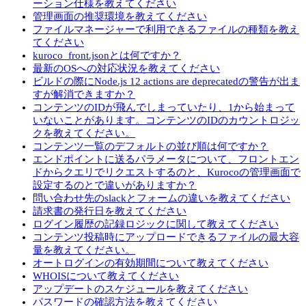
ーション仕様を教えてください
管理画面の推奨環境を教えてください
ファイルマネージャーで利用できるファイルの種類を教え
てください
kuroco_front.jsonとは何ですか？
最新のOSへの対応状況を教えてください
ビルドの際にNode.js 12 actions are deprecatedの警告が出ま
すが解消できますか？
コンテンツのIDが飛んでしまっていたり、1から始まって
いないことがあります。コンテンツのIDのカウントロジッ
クを教えてください。
コンテンツ一覧のデフォルトの並び順は何ですか？
エンドポイントに送るパラメータについて、フロントエン
ドからクエリでリクエストするのと、Kurocoの管理画面で
設定するのとで違いがありますか？
問い合わせ先のslackとフォームの違いを教えてください
請求書の発行日を教えてください
ログイン履歴の記録ロジックに関して教えてください
コンテンツ投稿時にアップロードできるファイルの最大容
量を教えてください。
オートログインの有効期間について教えてください
WHOISについて教えてください
アップデートのスケジュールを教えてください
パスワードの確認方法を教えてください