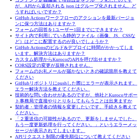
コンテンツ定義編集で項目設定をグループ化したのです
が、APIから返却される json はグループ化されません。ど
うすればいいですか？
GitHub Actionsワークフローのアクションを最新バージョ
ンに保つ方法はありますか？
フォームの回答を1ユーザー1回までにできますか？
サイト内で利用している静的ファイル（画像、JS、CSSな
ど）はどこに配置するのが良いでしょうか？
GitHub Actionsのビルド&デプロイに時間がかかってしま
います。解決方法はありますか？
カスタム処理からKurocoのAPIを呼び出せますか？
CORS設定の変更が反映されません。
フォームのお礼メールが届かないときの確認箇所を教えて
ください
GitHubリポジトリにpushした際にエラーが表示されます。
エラー解決方法を教えてください。
技術的な問い合わせがあるのですが、他社とKurocoサポー
ト事務局で直接やりとりをしてもらうことは出来ますか
契約者・管理者の情報を変更したいです。手続きを教えて
ください。
「２重送信の可能性があるので、更新をしませんでした。
もう一度更新処理を行ってください。」というエラーメッ
セージが表示されてしまいます。
APIリクエスト制限の優先順位について教えてください