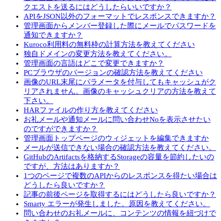
クエストを送るにはどうしたらいいですか？
APIをJSON以外のフォーマットでレスポンスできますか？
管理画面からメンバー登録した際にメールでパスワードを
通知できますか？
Kuroco利用料の無料枠の計算方法を教えてください
独自ドメインの変更方法を教えてください。
管理画面の言語はどこで変更できますか？
PCブラウザのバージョンの確認方法を教えてください
画像のURL末尾にパラメータを付与してもキャッシュがク
リアされません。画像のキャッシュクリアの方法を教えて
下さい。
HARファイルの作り方を教えてください
お礼メールや通知メールに問い合わせNoを表示させたい
のですができますか？
管理画面トップページのウィジェットを編集できますか
メールが送信できない場合の確認方法を教えてください。
GitHubのArtifactsを格納するStorageの容量を節約したいの
ですが、方法はありますか？
1つのページで複数のAPIからのレスポンスを得たい場合は
どうしたら良いですか？
記事の前後ページを取得するにはどうしたら良いですか？
Smarty エラーが発生しました。原因を教えてください。
問い合わせのお礼メールに、コンテンツの情報を紐づけで