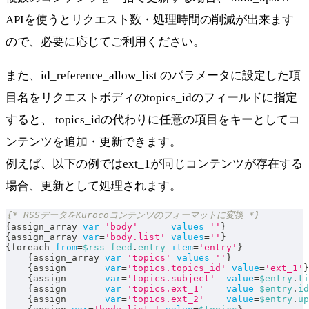
APIを使うとリクエスト数・処理時間の削減が出来ます
ので、必要に応じてご利用ください。
また、id_reference_allow_list のパラメータに設定した項
目名をリクエストボディのtopics_idのフィールドに指定
すると、 topics_idの代わりに任意の項目をキーとしてコ
ンテンツを追加・更新できます。
例えば、以下の例ではext_1が同じコンテンツが存在する
場合、更新として処理されます。
{* RSSデータをKurocoコンテンツのフォーマットに変換 *}
{
assign_array 
var
=
'body'
values
=
''
}
{
assign_array 
var
=
'body.list'
values
=
''
}
{
foreach 
from
=
$rss_feed
.
entry
item
=
'entry'
}
{
assign_array 
var
=
'topics'
values
=
''
}
{
assign       
var
=
'topics.topics_id'
value
=
'ext_1'
}
{
assign       
var
=
'topics.subject'
value
=
$entry
.
ti
{
assign       
var
=
'topics.ext_1'
value
=
$entry
.
id
{
assign       
var
=
'topics.ext_2'
value
=
$entry
.
up