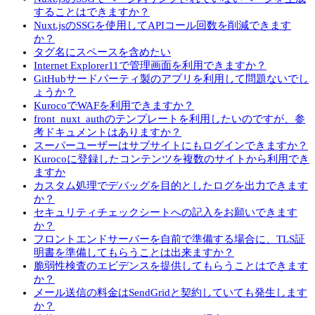
することはできますか？
Nuxt.jsのSSGを使用してAPIコール回数を削減できます
か？
タグ名にスペースを含めたい
Internet Explorer11で管理画面を利用できますか？
GitHubサードパーティ製のアプリを利用して問題ないでし
ょうか？
KurocoでWAFを利用できますか？
front_nuxt_authのテンプレートを利用したいのですが、参
考ドキュメントはありますか？
スーパーユーザーはサブサイトにもログインできますか？
Kurocoに登録したコンテンツを複数のサイトから利用でき
ますか
カスタム処理でデバッグを目的としたログを出力できます
か？
セキュリティチェックシートへの記入をお願いできます
か？
フロントエンドサーバーを自前で準備する場合に、TLS証
明書を準備してもらうことは出来ますか？
脆弱性検査のエビデンスを提供してもらうことはできます
か？
メール送信の料金はSendGridと契約していても発生します
か？