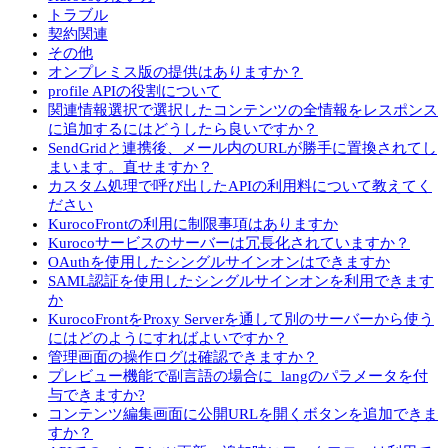
トラブル
契約関連
その他
オンプレミス版の提供はありますか？
profile APIの役割について
関連情報選択で選択したコンテンツの全情報をレスポンス
に追加するにはどうしたら良いですか？
SendGridと連携後、メール内のURLが勝手に置換されてし
まいます。直せますか？
カスタム処理で呼び出したAPIの利用料について教えてく
ださい
KurocoFrontの利用に制限事項はありますか
Kurocoサービスのサーバーは冗長化されていますか？
OAuthを使用したシングルサインオンはできますか
SAML認証を使用したシングルサインオンを利用できます
か
KurocoFrontをProxy Serverを通して別のサーバーから使う
にはどのようにすればよいですか？
管理画面の操作ログは確認できますか？
プレビュー機能で副言語の場合に_langのパラメータを付
与できますか?
コンテンツ編集画面に公開URLを開くボタンを追加できま
すか？