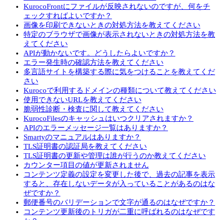
KurocoFrontにファイルが反映されないのですが、何をチ
ェックすればよいですか？
画像を印刷できないときの対処方法を教えてください
特定のブラウザで画像が表示されないときの対処方法を教
えてください
APIが動かないです。どうしたらよいですか？
エラー発生時の確認方法を教えてください
多言語サイトを構築する際に気をつけることを教えてくだ
さい
Kurocoで利用するドメインの種類について教えてください
使用できないURLを教えてください
脆弱性診断・検査に関して教えてください
KurocoFilesのキャッシュはいつクリアされますか？
APIのエラーメッセージ一覧はありますか？
Smartyのマニュアルはありますか？
TLS証明書の認証局を教えてください
TLS証明書の更新や管理は誰が行うのか教えてください
カウンター項目の値が更新されません
コンテンツ定義の設定を変更した後で、過去の記事を表示
すると、存在しないデータが入っていることがあるのはな
ぜですか？
郵便番号のバリデーションで文字が通るのはなぜですか？
コンテンツ更新後のトリガが二重に呼ばれるのはなぜです