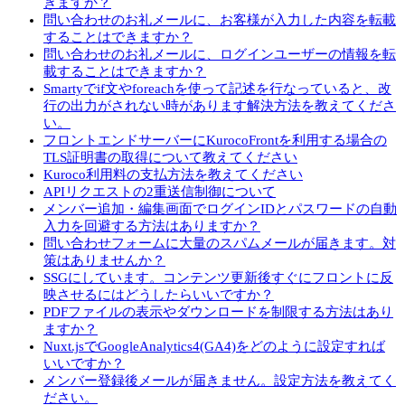
きますか？
問い合わせのお礼メールに、お客様が入力した内容を転載
することはできますか？
問い合わせのお礼メールに、ログインユーザーの情報を転
載することはできますか？
Smartyでif文やforeachを使って記述を行なっていると、改
行の出力がされない時があります解決方法を教えてくださ
い。
フロントエンドサーバーにKurocoFrontを利用する場合の
TLS証明書の取得について教えてください
Kuroco利用料の支払方法を教えてください
APIリクエストの2重送信制御について
メンバー追加・編集画面でログインIDとパスワードの自動
入力を回避する方法はありますか？
問い合わせフォームに大量のスパムメールが届きます。対
策はありませんか？
SSGにしています。コンテンツ更新後すぐにフロントに反
映させるにはどうしたらいいですか？
PDFファイルの表示やダウンロードを制限する方法はあり
ますか？
Nuxt.jsでGoogleAnalytics4(GA4)をどのように設定すれば
いいですか？
メンバー登録後メールが届きません。設定方法を教えてく
ださい。