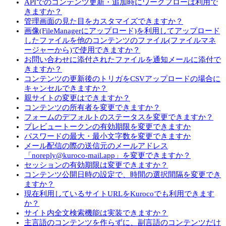
APIでのコンテンツ更新・追加時にワークフローは利用で
きますか？
管理画面の見た目をカスタマイズできますか？
画像(FileManagerにアップロード)を利用してアップロード
したファイルを他のコンテンツのファイル(ファイルマネ
ージャーから)で使用できますか？
お問い合わせに添付されたファイルを通知メールに添付で
きますか？
コンテンツの更新後のトリガをCSVアップロードの場合に
キャンセルできますか？
親サイトの変更はできますか？
コンテンツの所有者を変更できますか？
フォームのデフォルトのステータスを変更できますか？
プレビュートークンの有効期限を変更できますか
パスワードの最大・最小文字数を変更できますか
メール配信の際の送信元のメールアドレス
「noreply@kuroco-mail.app」を変更できますか？
セッションの有効期限は変更できますか？
コンテンツ公開日時の設定で、時間の選択間隔を変更でき
ますか？
現在利用しているサイトURLをKurocoでも利用できます
か？
サイト内全文検索機能は実装できますか？
主言語のコンテンツを作らずに、副言語のコンテンツだけ