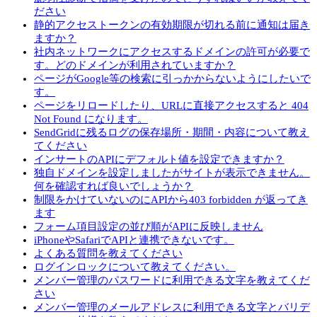
ださい
静的アクセストークンの有効期限が切れる前に通知は届き
ますか？
社内ネットワークにアクセスするドメインの許可が必要で
す。どのドメインが利用されていますか？
ページがGoogle等の検索に引っかからないようにしたいで
す。
ページをリロードしたり、URLに直接アクセスすると 404
Not Found になります。
SendGridに残るログの保存場所・期間・内容について教え
てください
インサートのAPIにデフォルト値を設定できますか？
独自ドメインを設定しましたがサイトが表示できません。
何を確認すれば良いでしょうか？
制限をかけていないのにAPIから403 forbidden が返ってき
ます
フォーム項目設定の並び順がAPIに反映しません
iPhoneやSafariでAPIと連携できないです。
よくある質問を教えてください
ログインロックについて教えてください。
メンバー管理のパスワードに利用できる文字を教えてくだ
さい
メンバー管理のメールアドレスに利用できる文字とバリデ