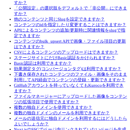
すか？
「公開設定」の選択肢をデフォルトで「非公開」にできま
すか？
他のコンテンツと同じSlugを設定できますか？
コンテンツのidを指定したり変更することはできますか？
APIによるコンテンツの追加/更新時に関連情報をslugで指
定できますか
コンテンツのbulk_upsert APIで画像・ファイル項目の更新
はできますか？
CSVによるコンテンツのアップロードはできますか？
ステージサイトにだけBasic認証をかけられますか？
Basic認証は利用できますか？
効果測定タグ(コンバージョンタグ)は利用できますか？
下書き保存されたコンテンツのファイル・画像をそのまま
利用してAPI経由でコンテンツの登録・更新できますか？
GitHubアカウントを持っていなくてもKurocoを利用でき
ますか？
ファイルマネージャーにアップロードした画像をコンテン
ツの拡張項目で使用できますか？
複数の独自ドメインを使用できますか？
複数の独自ドメインのメールを利用できますか？
メールの送信元に独自ドメインを利用するにはどうしたら
よいでしょうか？
Nuxt.jsのSSGでページ内リンクされていないページを生成