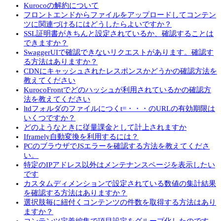
Kurocoの解約について
フロントエンドからファイルをアップロードしてコンテン
ツに関連づけるにはどうしたらよいですか？
SSL証明書がきちんと設定されているか、確認することは
できますか？
SwaggerUIで確認できないリクエストがあります。確認す
る方法はありますか？
CDNにキャッシュされたレスポンスかどうかの確認方法を
教えてください
KurocoFrontでどのハッシュが利用されているかの確認方
法を教えてください
ltdフォルダのファイルにつくt=・・・のURLの有効期限は
いくつですか？
どのようなときに従量課金として計上されますか
Iframely自動変換を利用するには？
PCのブラウザでJSエラーを確認する方法を教えてくださ
い。
特定のIPアドレス以外はメンテナンスページを表示したい
です
カスタムディメンションで設定されている数値の集計結果
を確認する方法はありますか？
選択肢毎に紐付くコンテンツの件数を取得する方法はあり
ますか？