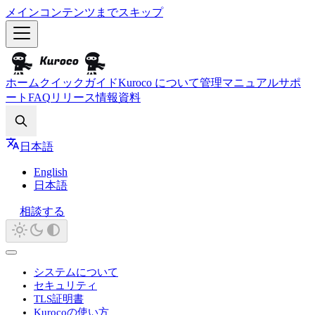
メインコンテンツまでスキップ
ホーム
クイックガイド
Kuroco について
管理マニュアル
サポ
ート
FAQ
リリース情報
資料
Search
日本語
English
日本語
相談する
システムについて
セキュリティ
TLS証明書
Kurocoの使い方