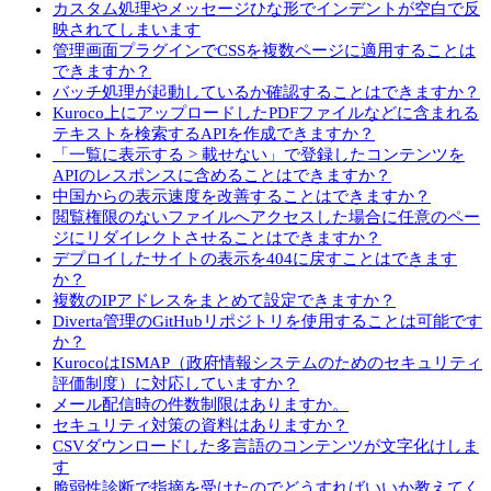
カスタム処理やメッセージひな形でインデントが空白で反
映されてしまいます
管理画面プラグインでCSSを複数ページに適用することは
できますか？
バッチ処理が起動しているか確認することはできますか？
Kuroco上にアップロードしたPDFファイルなどに含まれる
テキストを検索するAPIを作成できますか？
「一覧に表示する > 載せない」で登録したコンテンツを
APIのレスポンスに含めることはできますか？
中国からの表示速度を改善することはできますか？
閲覧権限のないファイルへアクセスした場合に任意のペー
ジにリダイレクトさせることはできますか？
デプロイしたサイトの表示を404に戻すことはできます
か？
複数のIPアドレスをまとめて設定できますか？
Diverta管理のGitHubリポジトリを使用することは可能です
か？
KurocoはISMAP（政府情報システムのためのセキュリティ
評価制度）に対応していますか？
メール配信時の件数制限はありますか。
セキュリティ対策の資料はありますか？
CSVダウンロードした多言語のコンテンツが文字化けしま
す
脆弱性診断で指摘を受けたのでどうすればいいか教えてく