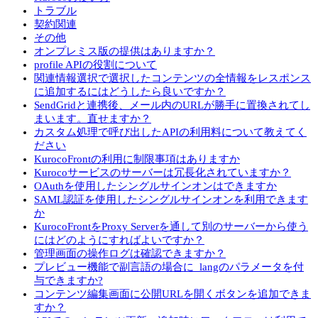
トラブル
契約関連
その他
オンプレミス版の提供はありますか？
profile APIの役割について
関連情報選択で選択したコンテンツの全情報をレスポンス
に追加するにはどうしたら良いですか？
SendGridと連携後、メール内のURLが勝手に置換されてし
まいます。直せますか？
カスタム処理で呼び出したAPIの利用料について教えてく
ださい
KurocoFrontの利用に制限事項はありますか
Kurocoサービスのサーバーは冗長化されていますか？
OAuthを使用したシングルサインオンはできますか
SAML認証を使用したシングルサインオンを利用できます
か
KurocoFrontをProxy Serverを通して別のサーバーから使う
にはどのようにすればよいですか？
管理画面の操作ログは確認できますか？
プレビュー機能で副言語の場合に_langのパラメータを付
与できますか?
コンテンツ編集画面に公開URLを開くボタンを追加できま
すか？