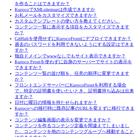
を作ることはできますか？
KurocoでXMLsitemapは作成できますか
お礼メールをカスタマイズできますか？
カスタムテンプレートの使い方を教えてください。
コンテンツ一覧に表示する項目をカスタマイズできます
か？
GitHubを使用せずにKurocoFrontにデプロイできますか？
過去のパスワードを利用できないようにする設定はできま
すか？
独自ドメインでwwwなしでもサイト表示できますか？
Kuroco Frontを使わずに自身のサーバーでサイトの表示を
できますか？
コンテンツ一覧の並び順を、任意の順序に変更できます
か？
フロントエンドサーバーにKurocoFrontを利用する場合
で、特定の証明書を使いたいとき、証明書持ち込みは出来
ますか？
日付に曜日の情報を持たせられますか？
Kurocoへの移行時に既存記事のURLを変えずに移行できま
すか？
コンテンツ編集画面の表示を変更できますか？
コンテンツを作るコンテンツ定義を間違えてしまいまし
た。コンテンツを他のコンテンツグループへ移動すること