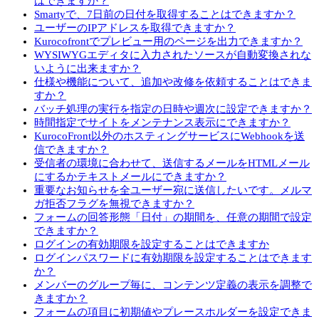
はできますか？
Smartyで、7日前の日付を取得することはできますか？
ユーザーのIPアドレスを取得できますか？
Kurocofrontでプレビュー用のページを出力できますか？
WYSIWYGエディタに入力されたソースが自動変換されな
いように出来ますか？
仕様や機能について、追加や改修を依頼することはできま
すか？
バッチ処理の実行を指定の日時や週次に設定できますか？
時間指定でサイトをメンテナンス表示にできますか？
KurocoFront以外のホスティングサービスにWebhookを送
信できますか？
受信者の環境に合わせて、送信するメールをHTMLメール
にするかテキストメールにできますか？
重要なお知らせを全ユーザー宛に送信したいです。メルマ
ガ拒否フラグを無視できますか？
フォームの回答形態「日付」の期間を、任意の期間で設定
できますか？
ログインの有効期限を設定することはできますか
ログインパスワードに有効期限を設定することはできます
か？
メンバーのグループ毎に、コンテンツ定義の表示を調整で
きますか？
フォームの項目に初期値やプレースホルダーを設定できま