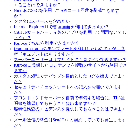
することはできますか？
Nuxt.jsのSSGを使用してAPIコール回数を削減できます
か？
タグ名にスペースを含めたい
Internet Explorer11で管理画面を利用できますか？
GitHubサードパーティ製のアプリを利用して問題ないでし
ょうか？
KurocoでWAFを利用できますか？
front_nuxt_authのテンプレートを利用したいのですが、参
考ドキュメントはありますか？
スーパーユーザーはサブサイトにもログインできますか？
Kurocoに登録したコンテンツを複数のサイトから利用でき
ますか
カスタム処理でデバッグを目的としたログを出力できます
か？
セキュリティチェックシートへの記入をお願いできます
か？
フロントエンドサーバーを自前で準備する場合に、TLS証
明書を準備してもらうことは出来ますか？
脆弱性検査のエビデンスを提供してもらうことはできます
か？
メール送信の料金はSendGridと契約していても発生します
か？