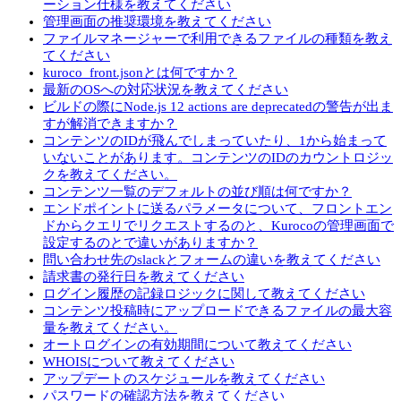
ーション仕様を教えてください
管理画面の推奨環境を教えてください
ファイルマネージャーで利用できるファイルの種類を教え
てください
kuroco_front.jsonとは何ですか？
最新のOSへの対応状況を教えてください
ビルドの際にNode.js 12 actions are deprecatedの警告が出ま
すが解消できますか？
コンテンツのIDが飛んでしまっていたり、1から始まって
いないことがあります。コンテンツのIDのカウントロジッ
クを教えてください。
コンテンツ一覧のデフォルトの並び順は何ですか？
エンドポイントに送るパラメータについて、フロントエン
ドからクエリでリクエストするのと、Kurocoの管理画面で
設定するのとで違いがありますか？
問い合わせ先のslackとフォームの違いを教えてください
請求書の発行日を教えてください
ログイン履歴の記録ロジックに関して教えてください
コンテンツ投稿時にアップロードできるファイルの最大容
量を教えてください。
オートログインの有効期間について教えてください
WHOISについて教えてください
アップデートのスケジュールを教えてください
パスワードの確認方法を教えてください