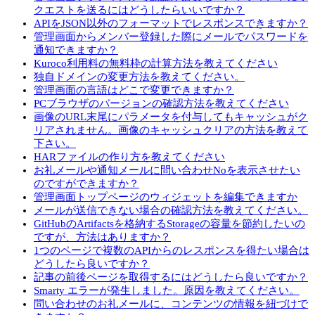
クエストを送るにはどうしたらいいですか？
APIをJSON以外のフォーマットでレスポンスできますか？
管理画面からメンバー登録した際にメールでパスワードを
通知できますか？
Kuroco利用料の無料枠の計算方法を教えてください
独自ドメインの変更方法を教えてください。
管理画面の言語はどこで変更できますか？
PCブラウザのバージョンの確認方法を教えてください
画像のURL末尾にパラメータを付与してもキャッシュがク
リアされません。画像のキャッシュクリアの方法を教えて
下さい。
HARファイルの作り方を教えてください
お礼メールや通知メールに問い合わせNoを表示させたい
のですができますか？
管理画面トップページのウィジェットを編集できますか
メールが送信できない場合の確認方法を教えてください。
GitHubのArtifactsを格納するStorageの容量を節約したいの
ですが、方法はありますか？
1つのページで複数のAPIからのレスポンスを得たい場合は
どうしたら良いですか？
記事の前後ページを取得するにはどうしたら良いですか？
Smarty エラーが発生しました。原因を教えてください。
問い合わせのお礼メールに、コンテンツの情報を紐づけで