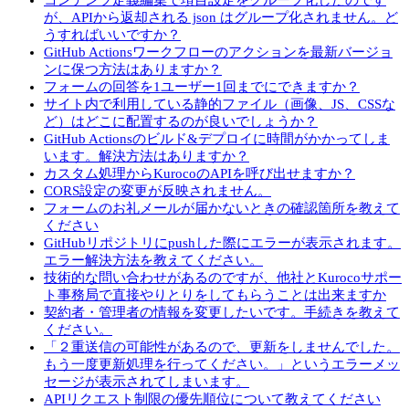
コンテンツ定義編集で項目設定をグループ化したのです
が、APIから返却される json はグループ化されません。ど
うすればいいですか？
GitHub Actionsワークフローのアクションを最新バージョ
ンに保つ方法はありますか？
フォームの回答を1ユーザー1回までにできますか？
サイト内で利用している静的ファイル（画像、JS、CSSな
ど）はどこに配置するのが良いでしょうか？
GitHub Actionsのビルド&デプロイに時間がかかってしま
います。解決方法はありますか？
カスタム処理からKurocoのAPIを呼び出せますか？
CORS設定の変更が反映されません。
フォームのお礼メールが届かないときの確認箇所を教えて
ください
GitHubリポジトリにpushした際にエラーが表示されます。
エラー解決方法を教えてください。
技術的な問い合わせがあるのですが、他社とKurocoサポー
ト事務局で直接やりとりをしてもらうことは出来ますか
契約者・管理者の情報を変更したいです。手続きを教えて
ください。
「２重送信の可能性があるので、更新をしませんでした。
もう一度更新処理を行ってください。」というエラーメッ
セージが表示されてしまいます。
APIリクエスト制限の優先順位について教えてください