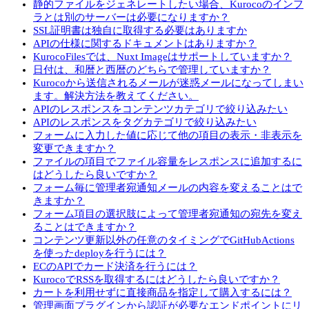
静的ファイルをジェネレートしたい場合、Kurocoのインフ
ラとは別のサーバーは必要になりますか？
SSL証明書は独自に取得する必要はありますか
APIの仕様に関するドキュメントはありますか？
KurocoFilesでは、Nuxt Imageはサポートしていますか？
日付は、和暦と西暦のどちらで管理していますか？
Kurocoから送信されるメールが迷惑メールになってしまい
ます。解決方法を教えてください。
APIのレスポンスをコンテンツカテゴリで絞り込みたい
APIのレスポンスをタグカテゴリで絞り込みたい
フォームに入力した値に応じて他の項目の表示・非表示を
変更できますか？
ファイルの項目でファイル容量をレスポンスに追加するに
はどうしたら良いですか？
フォーム毎に管理者宛通知メールの内容を変えることはで
きますか？
フォーム項目の選択肢によって管理者宛通知の宛先を変え
ることはできますか？
コンテンツ更新以外の任意のタイミングでGitHubActions
を使ったdeployを行うには？
ECのAPIでカード決済を行うには？
KurocoでRSSを取得するにはどうしたら良いですか？
カートを利用せずに直接商品を指定して購入するには？
管理画面プラグインから認証が必要なエンドポイントにリ