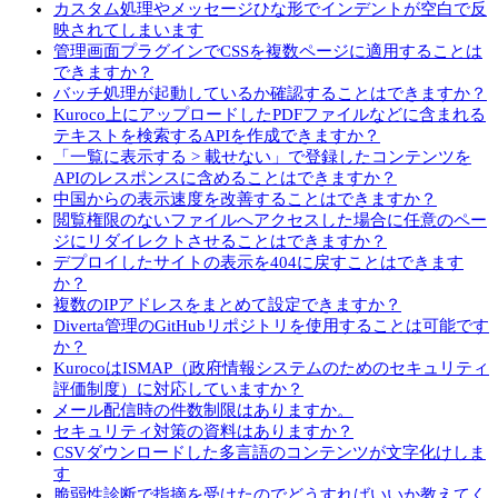
カスタム処理やメッセージひな形でインデントが空白で反
映されてしまいます
管理画面プラグインでCSSを複数ページに適用することは
できますか？
バッチ処理が起動しているか確認することはできますか？
Kuroco上にアップロードしたPDFファイルなどに含まれる
テキストを検索するAPIを作成できますか？
「一覧に表示する > 載せない」で登録したコンテンツを
APIのレスポンスに含めることはできますか？
中国からの表示速度を改善することはできますか？
閲覧権限のないファイルへアクセスした場合に任意のペー
ジにリダイレクトさせることはできますか？
デプロイしたサイトの表示を404に戻すことはできます
か？
複数のIPアドレスをまとめて設定できますか？
Diverta管理のGitHubリポジトリを使用することは可能です
か？
KurocoはISMAP（政府情報システムのためのセキュリティ
評価制度）に対応していますか？
メール配信時の件数制限はありますか。
セキュリティ対策の資料はありますか？
CSVダウンロードした多言語のコンテンツが文字化けしま
す
脆弱性診断で指摘を受けたのでどうすればいいか教えてく