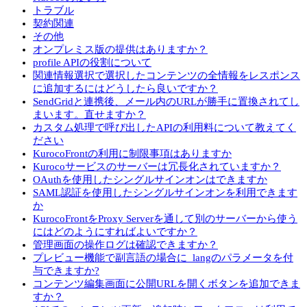
トラブル
契約関連
その他
オンプレミス版の提供はありますか？
profile APIの役割について
関連情報選択で選択したコンテンツの全情報をレスポンス
に追加するにはどうしたら良いですか？
SendGridと連携後、メール内のURLが勝手に置換されてし
まいます。直せますか？
カスタム処理で呼び出したAPIの利用料について教えてく
ださい
KurocoFrontの利用に制限事項はありますか
Kurocoサービスのサーバーは冗長化されていますか？
OAuthを使用したシングルサインオンはできますか
SAML認証を使用したシングルサインオンを利用できます
か
KurocoFrontをProxy Serverを通して別のサーバーから使う
にはどのようにすればよいですか？
管理画面の操作ログは確認できますか？
プレビュー機能で副言語の場合に_langのパラメータを付
与できますか?
コンテンツ編集画面に公開URLを開くボタンを追加できま
すか？