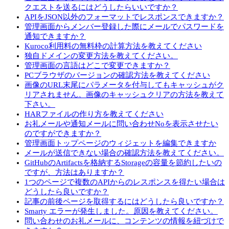
クエストを送るにはどうしたらいいですか？
APIをJSON以外のフォーマットでレスポンスできますか？
管理画面からメンバー登録した際にメールでパスワードを
通知できますか？
Kuroco利用料の無料枠の計算方法を教えてください
独自ドメインの変更方法を教えてください。
管理画面の言語はどこで変更できますか？
PCブラウザのバージョンの確認方法を教えてください
画像のURL末尾にパラメータを付与してもキャッシュがク
リアされません。画像のキャッシュクリアの方法を教えて
下さい。
HARファイルの作り方を教えてください
お礼メールや通知メールに問い合わせNoを表示させたい
のですができますか？
管理画面トップページのウィジェットを編集できますか
メールが送信できない場合の確認方法を教えてください。
GitHubのArtifactsを格納するStorageの容量を節約したいの
ですが、方法はありますか？
1つのページで複数のAPIからのレスポンスを得たい場合は
どうしたら良いですか？
記事の前後ページを取得するにはどうしたら良いですか？
Smarty エラーが発生しました。原因を教えてください。
問い合わせのお礼メールに、コンテンツの情報を紐づけで