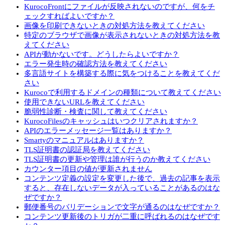
KurocoFrontにファイルが反映されないのですが、何をチ
ェックすればよいですか？
画像を印刷できないときの対処方法を教えてください
特定のブラウザで画像が表示されないときの対処方法を教
えてください
APIが動かないです。どうしたらよいですか？
エラー発生時の確認方法を教えてください
多言語サイトを構築する際に気をつけることを教えてくだ
さい
Kurocoで利用するドメインの種類について教えてください
使用できないURLを教えてください
脆弱性診断・検査に関して教えてください
KurocoFilesのキャッシュはいつクリアされますか？
APIのエラーメッセージ一覧はありますか？
Smartyのマニュアルはありますか？
TLS証明書の認証局を教えてください
TLS証明書の更新や管理は誰が行うのか教えてください
カウンター項目の値が更新されません
コンテンツ定義の設定を変更した後で、過去の記事を表示
すると、存在しないデータが入っていることがあるのはな
ぜですか？
郵便番号のバリデーションで文字が通るのはなぜですか？
コンテンツ更新後のトリガが二重に呼ばれるのはなぜです