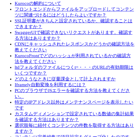
Kurocoの解約について
フロントエンドからファイルをアップロードしてコンテン
ツに関連づけるにはどうしたらよいですか？
SSL証明書がきちんと設定されているか、確認することは
できますか？
SwaggerUIで確認できないリクエストがあります。確認す
る方法はありますか？
CDNにキャッシュされたレスポンスかどうかの確認方法を
教えてください
KurocoFrontでどのハッシュが利用されているかの確認方
法を教えてください
ltdフォルダのファイルにつくt=・・・のURLの有効期限は
いくつですか？
どのようなときに従量課金として計上されますか
Iframely自動変換を利用するには？
PCのブラウザでJSエラーを確認する方法を教えてくださ
い。
特定のIPアドレス以外はメンテナンスページを表示したい
です
カスタムディメンションで設定されている数値の集計結果
を確認する方法はありますか？
選択肢毎に紐付くコンテンツの件数を取得する方法はあり
ますか？