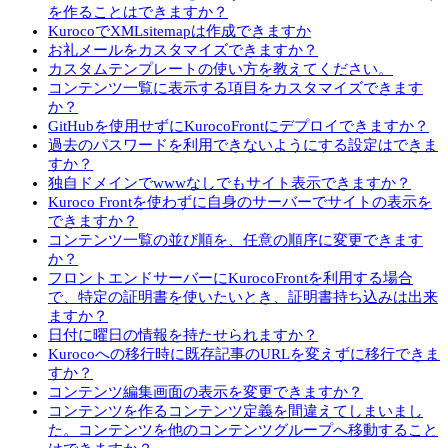
を作ることはできますか？
KurocoでXMLsitemapは作成できますか
お礼メールをカスタマイズできますか？
カスタムテンプレートの使い方を教えてください。
コンテンツ一覧に表示する項目をカスタマイズできます
か？
GitHubを使用せずにKurocoFrontにデプロイできますか？
過去のパスワードを利用できないようにする設定はできま
すか？
独自ドメインでwwwなしでもサイト表示できますか？
Kuroco Frontを使わずに自身のサーバーでサイトの表示を
できますか？
コンテンツ一覧の並び順を、任意の順序に変更できます
か？
フロントエンドサーバーにKurocoFrontを利用する場合
で、特定の証明書を使いたいとき、証明書持ち込みは出来
ますか？
日付に曜日の情報を持たせられますか？
Kurocoへの移行時に既存記事のURLを変えずに移行できま
すか？
コンテンツ編集画面の表示を変更できますか？
コンテンツを作るコンテンツ定義を間違えてしまいまし
た。コンテンツを他のコンテンツグループへ移動すること