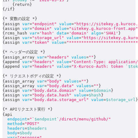
{
return
}
{
/
if
}
{
*
 変数の設定 
*
}
{
assign 
var
=
"endpoint"
value
=
"https://sitekey.g.kuroco.
{
assign 
var
=
"domain"
value
=
"sitekey.g.kuroco-front.app"
{
rcms_hash 
var
=
'hash'
data
=
'domain'
algo
=
'SHA1'
}
{
assign 
var
=
"storage_url"
value
=
"https://sitekey.g.kuro
{
assign 
var
=
"token"
value
=
"****************************
{
*
 ヘッダーの設定 
*
}
{
assign_array 
var
=
"headers"
values
=
""
}
{
append 
var
=
"headers"
value
=
"Content-Type: application/
{
append 
var
=
"headers"
value
=
"X-Kuroco-Auth: token 
`
$tok
{
*
 リクエストボディの設定 
*
}
{
assign_array 
var
=
"body"
values
=
""
}
{
assign_array 
var
=
"body.data"
values
=
""
}
{
assign 
var
=
"body.data.domain"
value
=
$domain
}
{
assign 
var
=
"body.data.hash"
value
=
$hash
}
{
assign 
var
=
"body.data.storage_url"
value
=
$storage_url
}
{
*
 APIリクエスト実行 
*
}
{
api
endpoint
=
"
`
$endpoint
`
/direct/menu/github/"
method
=
"POST"
headers
=
$headers
body
=
$body
var
=
"response"