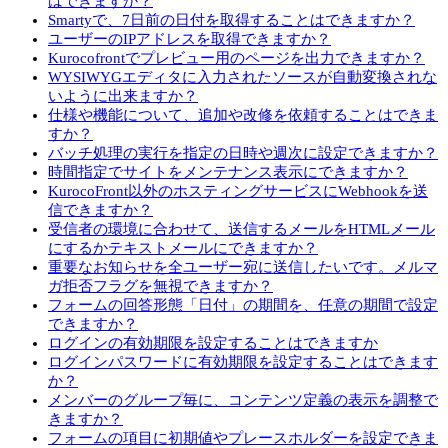
はできますか？
Smartyで、7日前の日付を取得することはできますか？
ユーザーのIPアドレスを取得できますか？
Kurocofrontでプレビュー用のページを出力できますか？
WYSIWYGエディタに入力されたソースが自動変換されな
いように出来ますか？
仕様や機能について、追加や改修を依頼することはできま
すか？
バッチ処理の実行を指定の日時や週次に設定できますか？
時間指定でサイトをメンテナンス表示にできますか？
KurocoFront以外のホスティングサービスにWebhookを送
信できますか？
受信者の環境に合わせて、送信するメールをHTMLメール
にするかテキストメールにできますか？
重要なお知らせを全ユーザー宛に送信したいです。メルマ
ガ拒否フラグを無視できますか？
フォームの回答形態「日付」の期間を、任意の期間で設定
できますか？
ログインの有効期限を設定することはできますか
ログインパスワードに有効期限を設定することはできます
か？
メンバーのグループ毎に、コンテンツ定義の表示を調整で
きますか？
フォームの項目に初期値やプレースホルダーを設定できま