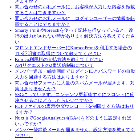
きますか？
問い合わせのお礼メールに、お客様が入力した内容を転載
することはできますか？
問い合わせのお礼メールに、ログインユーザーの情報を転
載することはできますか？
Smartyでif文やforeachを使って記述を行なっていると、改
行の出力がされない時があります解決方法を教えてくださ
い。
フロントエンドサーバーにKurocoFrontを利用する場合の
TLS証明書の取得について教えてください
Kuroco利用料の支払方法を教えてください
APIリクエストの2重送信制御について
メンバー追加・編集画面でログインIDとパスワードの自動
入力を回避する方法はありますか？
問い合わせフォームに大量のスパムメールが届きます。対
策はありませんか？
SSGにしています。コンテンツ更新後すぐにフロントに反
映させるにはどうしたらいいですか？
PDFファイルの表示やダウンロードを制限する方法はあり
ますか？
Nuxt.jsでGoogleAnalytics4(GA4)をどのように設定すれば
いいですか？
メンバー登録後メールが届きません。設定方法を教えてく
ださい。