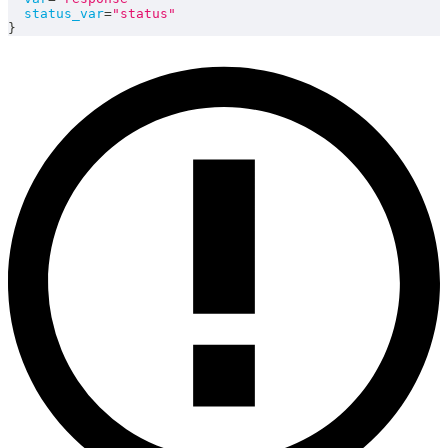
status_var
=
"status"
}