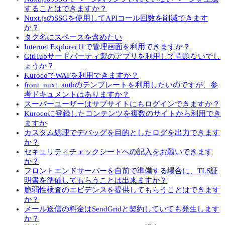
することはできますか？
Nuxt.jsのSSGを使用してAPIコール回数を削減できます
か？
タグ名にスペースを含めたい
Internet Explorer11で管理画面を利用できますか？
GitHubサードパーティ製のアプリを利用して問題ないでし
ょうか？
KurocoでWAFを利用できますか？
front_nuxt_authのテンプレートを利用したいのですが、参
考ドキュメントはありますか？
スーパーユーザーはサブサイトにもログインできますか？
Kurocoに登録したコンテンツを複数のサイトから利用でき
ますか
カスタム処理でデバッグを目的としたログを出力できます
か？
セキュリティチェックシートへの記入をお願いできます
か？
フロントエンドサーバーを自前で準備する場合に、TLS証
明書を準備してもらうことは出来ますか？
脆弱性検査のエビデンスを提供してもらうことはできます
か？
メール送信の料金はSendGridと契約していても発生します
か？