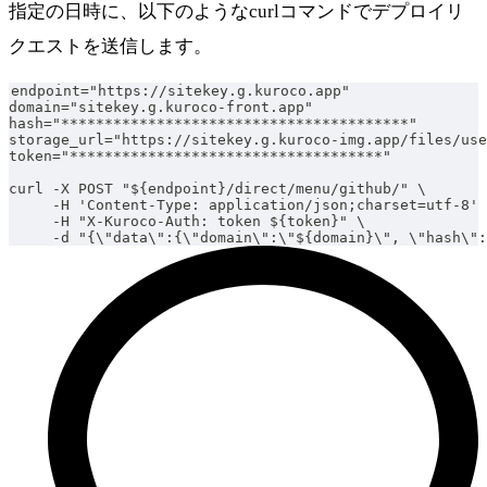
指定の日時に、以下のようなcurlコマンドでデプロイリ
クエストを送信します。
endpoint="https://sitekey.g.kuroco.app"
domain="sitekey.g.kuroco-front.app"
hash="****************************************"
storage_url="https://sitekey.g.kuroco-img.app/files/use
token="************************************"
curl -X POST "${endpoint}/direct/menu/github/" \
     -H 'Content-Type: application/json;charset=utf-8' 
     -H "X-Kuroco-Auth: token ${token}" \
     -d "{\"data\":{\"domain\":\"${domain}\", \"hash\":