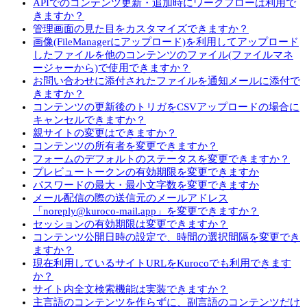
APIでのコンテンツ更新・追加時にワークフローは利用で
きますか？
管理画面の見た目をカスタマイズできますか？
画像(FileManagerにアップロード)を利用してアップロード
したファイルを他のコンテンツのファイル(ファイルマネ
ージャーから)で使用できますか？
お問い合わせに添付されたファイルを通知メールに添付で
きますか？
コンテンツの更新後のトリガをCSVアップロードの場合に
キャンセルできますか？
親サイトの変更はできますか？
コンテンツの所有者を変更できますか？
フォームのデフォルトのステータスを変更できますか？
プレビュートークンの有効期限を変更できますか
パスワードの最大・最小文字数を変更できますか
メール配信の際の送信元のメールアドレス
「noreply@kuroco-mail.app」を変更できますか？
セッションの有効期限は変更できますか？
コンテンツ公開日時の設定で、時間の選択間隔を変更でき
ますか？
現在利用しているサイトURLをKurocoでも利用できます
か？
サイト内全文検索機能は実装できますか？
主言語のコンテンツを作らずに、副言語のコンテンツだけ