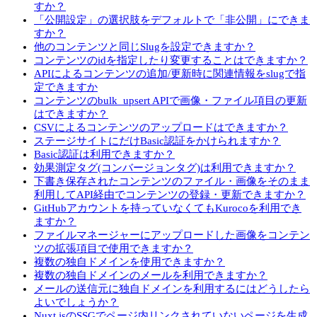
すか？
「公開設定」の選択肢をデフォルトで「非公開」にできま
すか？
他のコンテンツと同じSlugを設定できますか？
コンテンツのidを指定したり変更することはできますか？
APIによるコンテンツの追加/更新時に関連情報をslugで指
定できますか
コンテンツのbulk_upsert APIで画像・ファイル項目の更新
はできますか？
CSVによるコンテンツのアップロードはできますか？
ステージサイトにだけBasic認証をかけられますか？
Basic認証は利用できますか？
効果測定タグ(コンバージョンタグ)は利用できますか？
下書き保存されたコンテンツのファイル・画像をそのまま
利用してAPI経由でコンテンツの登録・更新できますか？
GitHubアカウントを持っていなくてもKurocoを利用でき
ますか？
ファイルマネージャーにアップロードした画像をコンテン
ツの拡張項目で使用できますか？
複数の独自ドメインを使用できますか？
複数の独自ドメインのメールを利用できますか？
メールの送信元に独自ドメインを利用するにはどうしたら
よいでしょうか？
Nuxt.jsのSSGでページ内リンクされていないページを生成