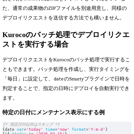
た、通常の成果物のZIPファイルを別途用意し、同様の
デプロイリクエストを送信する方法でも構いません。
Kurocoのバッチ処理でデプロイリクエ
ストを実行する場合
デプロイリクエストをKurocoのバッチ処理で実行するこ
ともできます。バッチ処理を作成し、実行タイミングを
「毎日」に設定して、
のSmartyプラグインで日時を
date
判定することで、指定の日時にデプロイを自動実行でき
ます。
特定の日付にメンテナンス表示にする例
{* 指定日付以外はスキップ *}
{
date 
var
=
'today'
time
=
'now'
format
=
'Y-m-d'
}
{
if 
$today
!=
'2026-03-15'
}