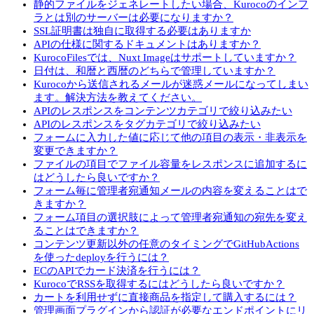
静的ファイルをジェネレートしたい場合、Kurocoのインフ
ラとは別のサーバーは必要になりますか？
SSL証明書は独自に取得する必要はありますか
APIの仕様に関するドキュメントはありますか？
KurocoFilesでは、Nuxt Imageはサポートしていますか？
日付は、和暦と西暦のどちらで管理していますか？
Kurocoから送信されるメールが迷惑メールになってしまい
ます。解決方法を教えてください。
APIのレスポンスをコンテンツカテゴリで絞り込みたい
APIのレスポンスをタグカテゴリで絞り込みたい
フォームに入力した値に応じて他の項目の表示・非表示を
変更できますか？
ファイルの項目でファイル容量をレスポンスに追加するに
はどうしたら良いですか？
フォーム毎に管理者宛通知メールの内容を変えることはで
きますか？
フォーム項目の選択肢によって管理者宛通知の宛先を変え
ることはできますか？
コンテンツ更新以外の任意のタイミングでGitHubActions
を使ったdeployを行うには？
ECのAPIでカード決済を行うには？
KurocoでRSSを取得するにはどうしたら良いですか？
カートを利用せずに直接商品を指定して購入するには？
管理画面プラグインから認証が必要なエンドポイントにリ