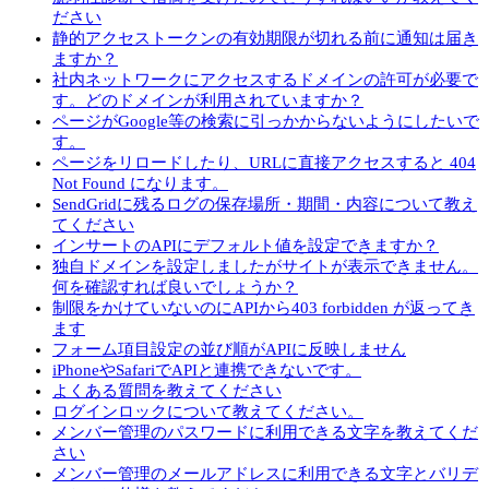
ださい
静的アクセストークンの有効期限が切れる前に通知は届き
ますか？
社内ネットワークにアクセスするドメインの許可が必要で
す。どのドメインが利用されていますか？
ページがGoogle等の検索に引っかからないようにしたいで
す。
ページをリロードしたり、URLに直接アクセスすると 404
Not Found になります。
SendGridに残るログの保存場所・期間・内容について教え
てください
インサートのAPIにデフォルト値を設定できますか？
独自ドメインを設定しましたがサイトが表示できません。
何を確認すれば良いでしょうか？
制限をかけていないのにAPIから403 forbidden が返ってき
ます
フォーム項目設定の並び順がAPIに反映しません
iPhoneやSafariでAPIと連携できないです。
よくある質問を教えてください
ログインロックについて教えてください。
メンバー管理のパスワードに利用できる文字を教えてくだ
さい
メンバー管理のメールアドレスに利用できる文字とバリデ