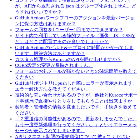
コンテンツ定義編集で項目設定をグループ化したのです
が、APIから返却される json はグループ化されません。ど
うすればいいですか？
GitHub Actionsワークフローのアクションを最新バージョ
ンに保つ方法はありますか？
フォームの回答を1ユーザー1回までにできますか？
サイト内で利用している静的ファイル（画像、JS、CSSな
ど）はどこに配置するのが良いでしょうか？
GitHub Actionsのビルド&デプロイに時間がかかってしま
います。解決方法はありますか？
カスタム処理からKurocoのAPIを呼び出せますか？
CORS設定の変更が反映されません。
フォームのお礼メールが届かないときの確認箇所を教えて
ください
GitHubリポジトリにpushした際にエラーが表示されます。
エラー解決方法を教えてください。
技術的な問い合わせがあるのですが、他社とKurocoサポー
ト事務局で直接やりとりをしてもらうことは出来ますか
契約者・管理者の情報を変更したいです。手続きを教えて
ください。
「２重送信の可能性があるので、更新をしませんでした。
もう一度更新処理を行ってください。」というエラーメッ
セージが表示されてしまいます。
APIリクエスト制限の優先順位について教えてください