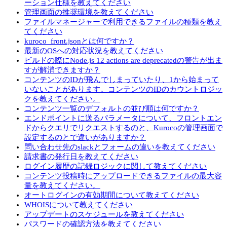
ーション仕様を教えてください
管理画面の推奨環境を教えてください
ファイルマネージャーで利用できるファイルの種類を教え
てください
kuroco_front.jsonとは何ですか？
最新のOSへの対応状況を教えてください
ビルドの際にNode.js 12 actions are deprecatedの警告が出ま
すが解消できますか？
コンテンツのIDが飛んでしまっていたり、1から始まって
いないことがあります。コンテンツのIDのカウントロジッ
クを教えてください。
コンテンツ一覧のデフォルトの並び順は何ですか？
エンドポイントに送るパラメータについて、フロントエン
ドからクエリでリクエストするのと、Kurocoの管理画面で
設定するのとで違いがありますか？
問い合わせ先のslackとフォームの違いを教えてください
請求書の発行日を教えてください
ログイン履歴の記録ロジックに関して教えてください
コンテンツ投稿時にアップロードできるファイルの最大容
量を教えてください。
オートログインの有効期間について教えてください
WHOISについて教えてください
アップデートのスケジュールを教えてください
パスワードの確認方法を教えてください