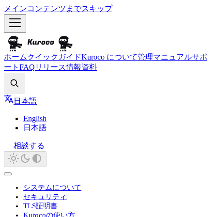
メインコンテンツまでスキップ
ホーム
クイックガイド
Kuroco について
管理マニュアル
サポ
ート
FAQ
リリース情報
資料
Search
日本語
English
日本語
相談する
システムについて
セキュリティ
TLS証明書
Kurocoの使い方